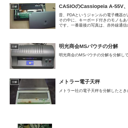
CASIOのCassiopeia A-55
分解
昔、PDAというジャンルの電子機器
その中に、キーボード付きのモノもありま
です。一番最後の写真は、赤外線通信の
明光商会MSパウチの分解
分解
明光商会のMSパウチの分解を分解し
メトラー電子天秤
分解
メトラー社の電子天秤を分解したとき