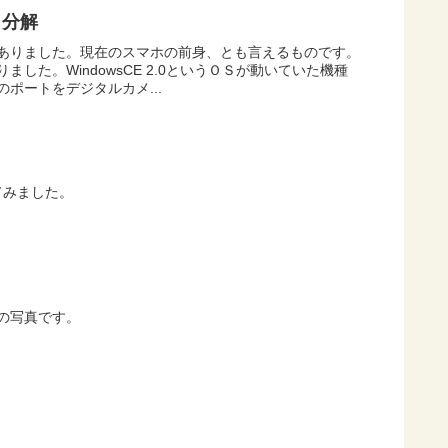
V、分解
がありました。現在のスマホの前身、とも言えるものです。
した。WindowsCE 2.0というＯＳが動いていた機種
ポートをデジタルカメ...
てみました。
の写真です。