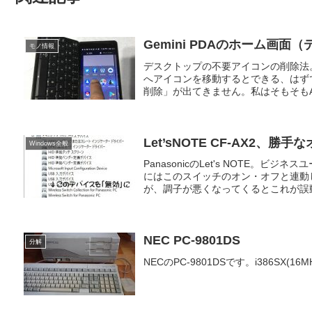
Gemini PDAのホーム画
モノ情報
デスクトップの不要アイコンの削除法。
へアイコンを移動するとできる、はずです
削除」が出てきません。私はそもそもAndr
Let’sNOTE CF-AX2、
Windows全般
PanasonicのLet's NOTE。ビ
にはこのスイッチのオン・オフと連動し
が、調子が悪くなってくるとこれが誤動作
NEC PC-9801DS
分解
NECのPC-9801DSです。i386SX(16