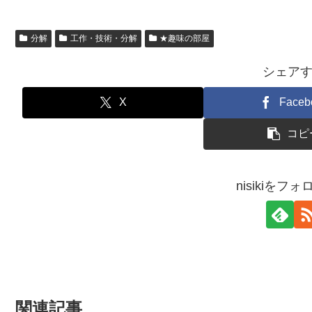
分解
工作・技術・分解
★趣味の部屋
シェア
X
Faceb
コピ
nisikiをフ
関連記事