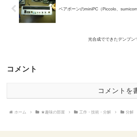
ベアボーンのminiPC（Piccolo、sumicom
光合成でできたデンプン
コメント
コメントを
ホーム
★趣味の部屋
工作・技術・分解
分解