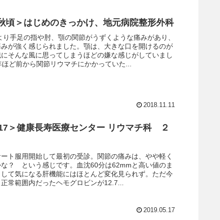
8年秋頃＞はじめのきっかけ、地元病院整形外科
頃より手足の指や肘、顎の関節がうずくような痛みがあり、
痛みが強く感じられました。顎は、大きな口を開けるのが
識にそんな風に思ってしまうほどの嫌な感じがしていまし
年ほど前から関節リウマチにかかっていた...
2018.11.11
.5.17＞健康長寿医療センター リウマチ科 ２
サート服用開始して最初の受診。関節の痛みは、やや軽く
な？ という感じです。血沈60分は62mmと高い値のま
として気になる肝機能にはほとんど変化見られず。ただ今
正常範囲内だったヘモグロビンが12.7...
2019.05.17