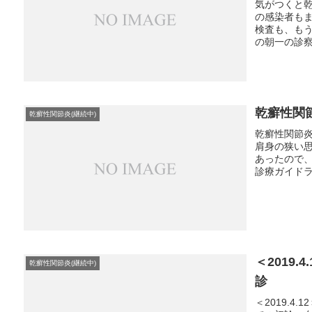
気がつくと
の感染者も
検査も、も
の朝一の診察
乾癬性関
乾癬性関節炎(継続中)
乾癬性関節
肩身の狭い
あったので
診療ガイドライ
＜2019
乾癬性関節炎(継続中)
診
＜2019.