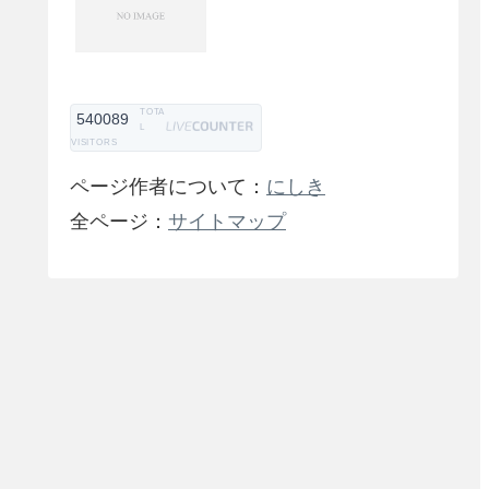
TOTA
540089
L
VISITORS
ページ作者について：
にしき
全ページ：
サイトマップ