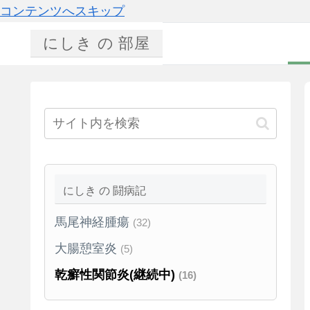
コンテンツへスキップ
にしき の 部屋
にしき の 闘病記
馬尾神経腫瘍
(32)
大腸憩室炎
(5)
乾癬性関節炎(継続中)
(16)