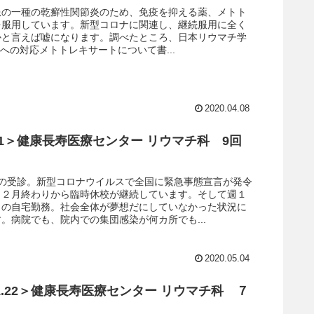
患の一種の乾癬性関節炎のため、免疫を抑える薬、メトト
を服用しています。新型コロナに関連し、継続服用に全く
かと言えば嘘になります。調べたところ、日本リウマチ学
-19への対応メトトレキサートについて書...
2020.04.08
.5.1＞健康長寿医療センター リウマチ科 9回
りの受診。新型コロナウイルスで全国に緊急事態宣言が発令
も２月終わりから臨時休校が継続しています。そして週１
４の自宅勤務。社会全体が夢想だにしていなかった状況に
。病院でも、院内での集団感染が何カ所でも...
2020.05.04
.11.22＞健康長寿医療センター リウマチ科 ７