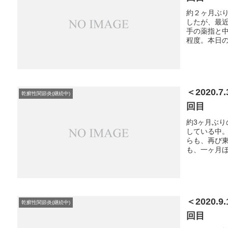
約２ヶ月ぶ
したが、最
手の薬指と
程度。本日の血
＜2020
乾癬性関節炎(継続中)
回目
約3ヶ月ぶ
している中
らも、再び
も、一ヶ月ほ
＜2020
乾癬性関節炎(継続中)
回目