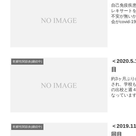
自己免疫疾
レキサート
不安が無い
会がcovid
＜2020
乾癬性関節炎(継続中)
目
約3ヶ月ぶ
され、学校
の出校と週
なっています
＜2019
乾癬性関節炎(継続中)
回目