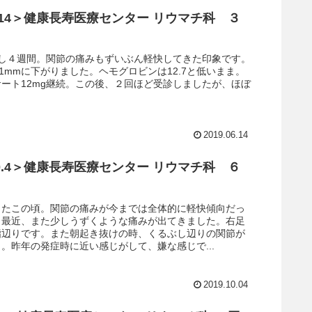
.6.14＞健康長寿医療センター リウマチ科 ３
用し４週間。関節の痛みもずいぶん軽快してきた印象です。
31mmに下がりました。ヘモグロビンは12.7と低いまま。
ート12mg継続。この後、２回ほど受診しましたが、ほぼ
2019.06.14
.10.4＞健康長寿医療センター リウマチ科 ６
きたこの頃。関節の痛みが今までは全体的に軽快傾向だっ
、最近、また少しうずくような痛みが出てきました。右足
指辺りです。また朝起き抜けの時、くるぶし辺りの関節が
。昨年の発症時に近い感じがして、嫌な感じで...
2019.10.04