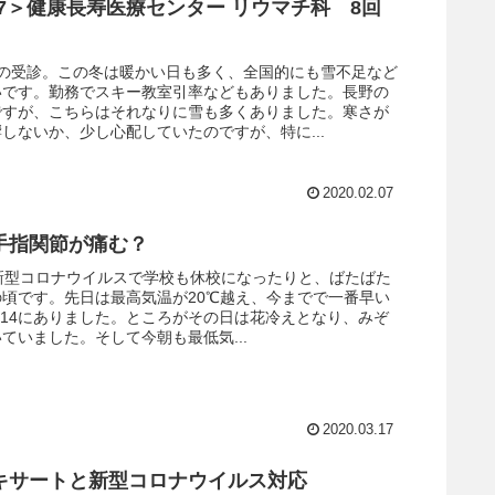
.2.7＞健康長寿医療センター リウマチ科 8回
りの受診。この冬は暖かい日も多く、全国的にも雪不足など
いです。勤務でスキー教室引率などもありました。長野の
ですが、こちらはそれなりに雪も多くありました。寒さが
しないか、少し心配していたのですが、特に...
2020.02.07
手指関節が痛む？
月。新型コロナウイルスで学校も休校になったりと、ばたばた
頃です。先日は最高気温が20℃越え、今までで一番早い
/14にありました。ところがその日は花冷えとなり、みぞ
ていました。そして今朝も最低気...
2020.03.17
キサートと新型コロナウイルス対応