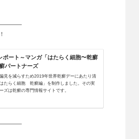
———–
！
実施レポート～マンガ「はたらく細胞〜乾癬
乾癬パートナーズ
偏見を減らすため2019年世界乾癬デーにあたり清
はたらく細胞 乾癬編」を制作しました。その実
ーズは乾癬の専門情報サイトです。
———–