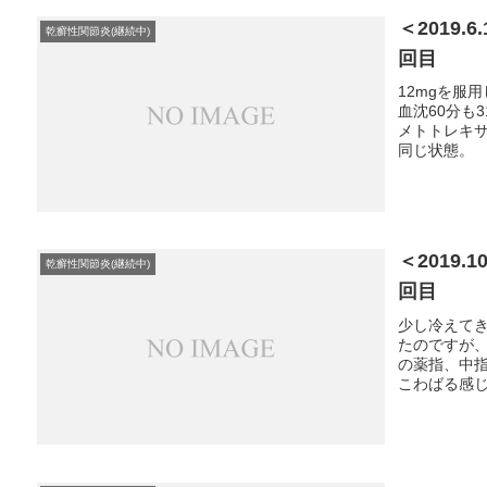
＜2019
乾癬性関節炎(継続中)
回目
12mgを服
血沈60分も
メトトレキサ
同じ状態。
＜2019
乾癬性関節炎(継続中)
回目
少し冷えて
たのですが
の薬指、中
こわばる感じ