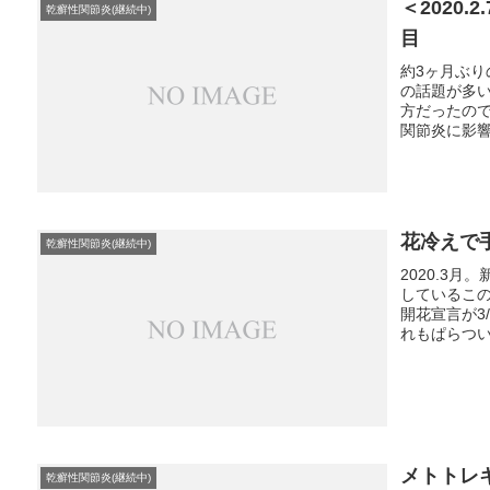
＜2020
乾癬性関節炎(継続中)
目
約3ヶ月ぶ
の話題が多
方だったの
関節炎に影響
花冷えで
乾癬性関節炎(継続中)
2020.3
しているこの
開花宣言が3
れもぱらつい
メトトレ
乾癬性関節炎(継続中)