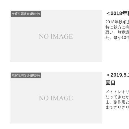
＜201
乾癬性関節炎(継続中)
2018年秋
特に朝方に
恐い、無意
た。母が10
＜2019
乾癬性関節炎(継続中)
回目
メトトレキ
なってきたか
ま。副作用
までぎりぎり