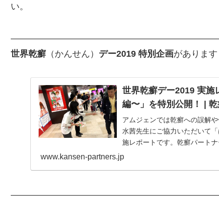
い。
————————————————————————
世界乾癬
（かんせん）
デー2019 特別企画
があります
世界乾癬デー2019 
編〜」を特別公開！ | 
アムジェンでは乾癬への誤解や
水茜先生にご協力いただいて「
施レポートです。乾癬パートナ
www.kansen-partners.jp
————————————————————————