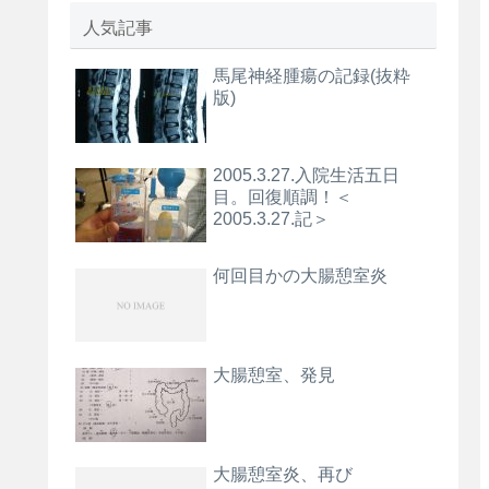
人気記事
馬尾神経腫瘍の記録(抜粋
版)
2005.3.27.入院生活五日
目。回復順調！＜
2005.3.27.記＞
何回目かの大腸憩室炎
大腸憩室、発見
大腸憩室炎、再び