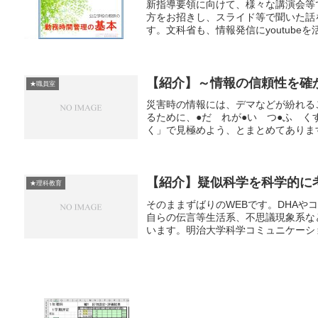
新指導要領に向けて、様々な講演会等
方をお招きし、スライド等で聞いた話
す。文科省も、情報発信にyoutubeを
【紹介】～情報の信頼性を確
★職員室
災害時の情報には、デマなどが紛れる
るために、●だ れが●い つ●ふ 
く」で見極めよう、とまとめてあります
【紹介】疑似科学を科学的に
★理科教育
そのままずばりのWEBです。DHA
自らの伝言等生活系、不思議現象系な
います。明治大学科学コミュニケーシ