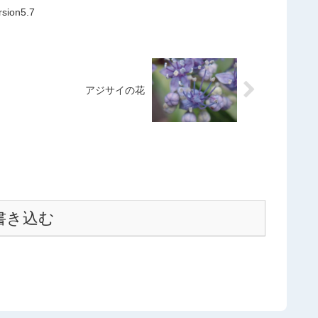
on5.7
アジサイの花
書き込む