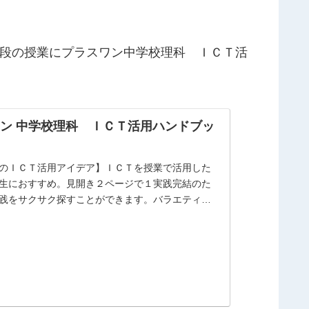
段の授業にプラスワン
中学校理科 ＩＣＴ活
ン 中学校理科 ＩＣＴ活用ハンドブッ
のＩＣＴ活用アイデア】ＩＣＴを授業で活用した
生におすすめ。見開き２ページで１実践完結のた
践をサクサク探すことができます。バラエティに