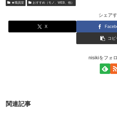
★職員室
おすすめ（モノ、WEB、他）
シェア
X
Faceb
コピ
nisikiをフ
関連記事