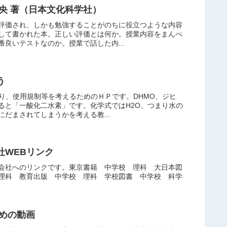
央 著（日本文化科学社）
評価され、しかも勉強することがのちに役立つような内容
して書かれた本。正しい評価とは何か。授業内容をまんべ
良いテストなのか。授業で話した内...
う
り、使用規制等を考えるためのＨＰです。DHMO、ジヒ
ると「一酸化二水素」です。化学式ではH2O、つまり水の
だまされてしまうかを考える教...
社WEBリンク
会社へのリンクです。東京書籍 中学校 理科 大日本図
理科 教育出版 中学校 理科 学校図書 中学校 科学
ための動画