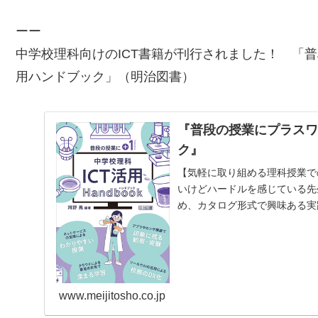
ーー
中学校理科向けのICT書籍が刊行されました！ 「
普
用ハンドブック
」（明治図書）
『普段の授業にプラスワ
ク』
【気軽に取り組める理科授業で
いけどハードルを感じている先
め、カタログ形式で興味ある実
富んだ実践を、生徒や教員…
www.meijitosho.co.jp