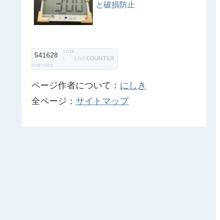
と破損防止
TOTA
541628
L
VISITORS
ページ作者について：
にしき
全ページ：
サイトマップ