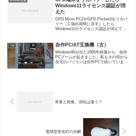
Windows全般
の下には金属...
Windows11ライセンス認証が消
えた
GPD Micro PC2やGPD Pocket3をリカバ
リー（工場出荷時に戻す）したら、
Windows11のライセンス認証が消えてし
まいました。GPDの端末は、Windowsの
ライセンスシールが貼られていないた
め、ライセンスキー（プロダク...
自作PC/AT互換機（古）
分解
Windows95が出た1995年前後から、自作
PCブームが起きました。私もその頃から
自宅のパソコンは自作PCで続いていま
す。その当時のPCの分解写真です。ドラ
イブ類もHDDはもちろんのこと、FD、
MO、CD、CD-Rと多数ついていまし
た。...
草食と肉食、消化は違う？
電球型蛍光灯の分解