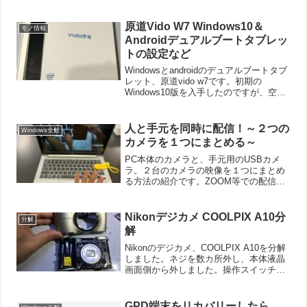
原道Vido W7 Windows10＆
モノ情報
Androidデュアルブートタブレッ
トの設定など
Windowsとandroidのデュアルブートタブ
レット、原道vido w7です。初期の
Windows10版を入手したのですが、空き
容量も少なく、アップデートも苦労しま
した。また実質的にWindowsしか使って
いなかったため、android...
人と手元を同時に配信！～２つの
Windows全般
カメラを１つにまとめる～
PC本体のカメラと、手元用のUSBカメ
ラ。２台のカメラの映像を１つにまとめ
る方法の紹介です。ZOOM等での配信や
動画教材作成も当たり前になってきまし
た。そんなとき、「授業者と手元、両方
を同時に映したい！」といった場面もあ
Nikonデジカメ COOLPIX A10分
分解
りますね。中には、１...
解
Nikonのデジカメ、COOLPIX A10を分解
しました。ネジを数カ所外し、本体液晶
画面側から外しました。操作スイッチ
は、手に触れるプラスチック部分の下に
は、簡易防塵の透明フィルムが基板に貼
ってありました。液晶画面を外すと、そ
GPD端末をリカバリーしたら