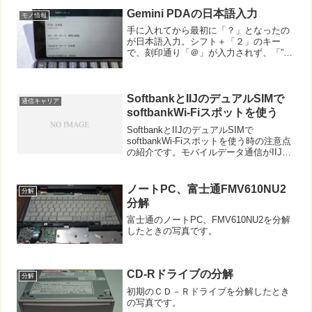
Gemini PDAの日本語入力
モノ情報
手に入れてから最初に「？」となったの
が日本語入力。シフト＋「２」のキー
で、刻印通り「＠」が入力されず、「”」
になってしまいました。結論から言え
ば、上記画面の設定→言語と入力→物理
キーボードにおいて、各入力方法で
「English(US) De...
SoftbankとIIJのデュアルSIMで
通信キャリア
softbankWi-Fiスポットを使う
SoftbankとIIJのデュアルSIMで
softbankWi-Fiスポットを使う時の注意点
の紹介です。モバイルデータ通信がIIJ側
になっていると、接続が出来ません。現
在、iPhoneSE2をデュアルSIMで使って
います。Softbank(...
ノートPC、富士通FMV610NU2
分解
分解
富士通のノートPC、FMV610NU2を分解
したときの写真です。
CD-Rドライブの分解
分解
初期のＣＤ－Ｒドライブを分解したとき
の写真です。