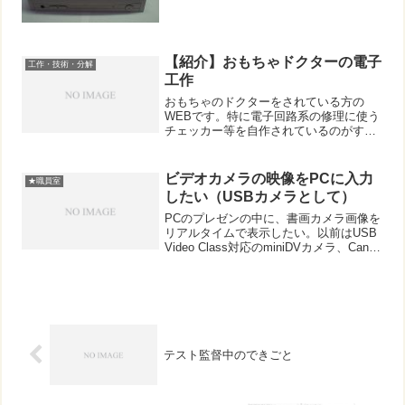
【紹介】おもちゃドクターの電子
工作・技術・分解
工作
おもちゃのドクターをされている方の
WEBです。特に電子回路系の修理に使う
チェッカー等を自作されているのがすご
いです！つくってみたい・あると便利そ
うなモノがたくさんです。おもちゃドク
ターの電子工作
ビデオカメラの映像をPCに入力
★職員室
したい（USBカメラとして）
PCのプレゼンの中に、書画カメラ画像を
リアルタイムで表示したい。以前はUSB
Video Class対応のminiDVカメラ、Canon
のiXY DV M3を使って直接USB入力がで
きていた。ただ機種が古く、64bit版の
OSで対応するドラ...
テスト監督中のできごと