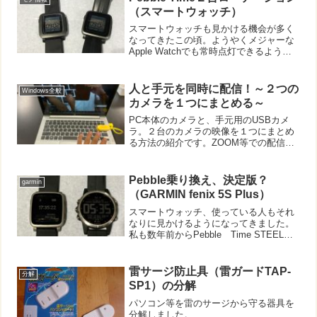
（スマートウォッチ）
スマートウォッチも見かける機会が多く
なってきたこの頃。ようやくメジャーな
Apple Watchでも常時点灯できるように
なりましたが、数年前から常時点灯、満
充電で一週間程度使用できていたスマー
トウォッチがありました。Pebbleです。
人と手元を同時に配信！～２つの
Windows全般
ただFi...
カメラを１つにまとめる～
PC本体のカメラと、手元用のUSBカメ
ラ。２台のカメラの映像を１つにまとめ
る方法の紹介です。ZOOM等での配信や
動画教材作成も当たり前になってきまし
た。そんなとき、「授業者と手元、両方
を同時に映したい！」といった場面もあ
Pebble乗り換え、決定版？
garmin
りますね。中には、１...
（GARMIN fenix 5S Plus）
スマートウォッチ、使っている人もそれ
なりに見かけるようになってきました。
私も数年前からPebble Time STEELを
使っていました。タッチ画面でもなく、
Apple Watchなどに比べると機能も貧
弱。ですがわざわざこれを数年も愛用し
雷サージ防止具（雷ガードTAP-
分解
て...
SP1）の分解
パソコン等を雷のサージから守る器具を
分解しました。