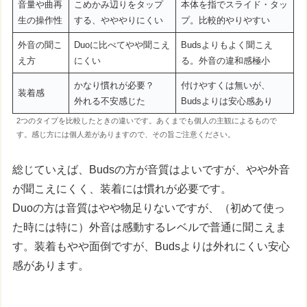
音量や曲再
こめかみ辺りをタップ
本体を指でスライド・タッ
生の操作性
する、やややりにくい
プ。比較的やりやすい
外音の聞こ
Duoに比べてやや聞こえ
Budsよりもよく聞こえ
え方
にくい
る。外音の違和感極小
かなり慣れが必要？
付けやすくは無いが、
装着感
外れる不安感じた
Budsよりは安心感あり
2つのタイプを比較したときの違いです。あくまでも個人の主観によるもので
す。感じ方には個人差がありますので、その旨ご注意ください。
総じていえば、Budsの方が音質はよいですが、やや外音
が聞こえにくく、装着には慣れが必要です。
Duoの方は音質はやや物足りないですが、（初めて使っ
た時には特に）外音は感動するレベルで普通に聞こえま
す。装着もやや面倒ですが、Budsよりは外れにくい安心
感があります。