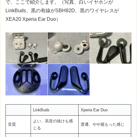
で、ここで紹介します。（写真、白いイヤホンが
LinkBuds、黒の有線がSBH82D、黒のワイヤレスが
XEA20 Xperia Ear Duo）
LinkBuds
Xperia Ear Duo
よい、高音の抜けも感
音質
普通、やや籠もった感じ
じる