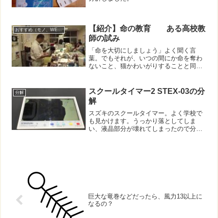
【紹介】命の教育 ある高校教
おすすめ（モノ、WEB、他）
師の試み
「命を大切にしましょう」よく聞く言
葉。でもそれが、いつの間にか命を奪わ
ないこと、猫かわいがりすることと同じ
になっていないだろうか。ヒトを含め動
物は、他の命をいただいて、食べて生き
ている。そのことを見ないようにして
スクールタイマー2 STEX-03の分
分解
「命を大切に」というのは、か...
解
スズキのスクールタイマー。よく学校で
も見かけます。うっかり落としてしま
い、液晶部分が壊れてしまったので分解
してみました。中身はほとんどが液晶。
あとは小さな基板とブザー、電池ボック
スくらいの作りでした。無くては困るの
で後継機種を買いました。落...
巨大な竜巻などだったら、風力13以上に
なるの？