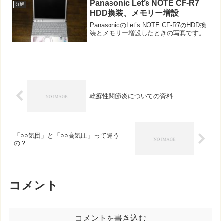
いなかったため、android...
Panasonic Let’s NOTE CF-R7
分解
HDD換装、メモリー増設
PanasonicのLet’s NOTE CF-R7のHDD換
装とメモリー増設したときの写真です。
乾癬性関節炎についての資料
「○○気団」と「○○高気圧」って違う
の？
コメント
コメントを書き込む