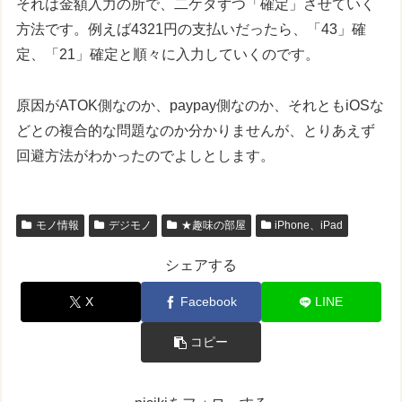
それは金額入力の所で、二ケタずつ「確定」させていく
方法です。例えば4321円の支払いだったら、「43」確
定、「21」確定と順々に入力していくのです。
原因がATOK側なのか、paypay側なのか、それともiOSな
どとの複合的な問題なのか分かりませんが、とりあえず
回避方法がわかったのでよしとします。
モノ情報
デジモノ
★趣味の部屋
iPhone、iPad
シェアする
X
Facebook
LINE
コピー