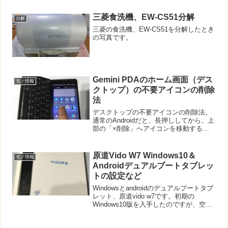
ー等操作スイッチの部分には、簡易防塵
用の透明シールが貼ってありました。
三菱食洗機、EW-CS51分解
分解
（上写真６...
三菱の食洗機、EW-CS51を分解したとき
の写真です。
Gemini PDAのホーム画面（デス
モノ情報
クトップ）の不要アイコンの削除
法
デスクトップの不要アイコンの削除法。
通常のAndroidだと、長押ししてから、上
部の「×削除」へアイコンを移動すると
できる、はずです。ところがGemini PDA
を横画面で使っていると、「×削除」が
出てきません。私はそもそもAndroid端...
原道Vido W7 Windows10＆
モノ情報
Androidデュアルブートタブレッ
トの設定など
Windowsとandroidのデュアルブートタブ
レット、原道vido w7です。初期の
Windows10版を入手したのですが、空き
容量も少なく、アップデートも苦労しま
した。また実質的にWindowsしか使って