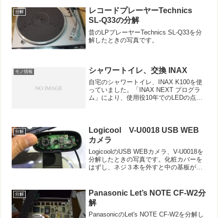
レコードプレーヤーTechnics
分解
SL-Q33の分解
昔のLPプレーヤーTechnics SL-Q33を分
解したときの写真です。
シャワートイレ、交換 INAX
モノ情報
自宅のシャワートイレ、INAX K100を使
っていました。「INAX NEXT プログラ
ム」により、使用役10年でのLEDの点滅
も解除したりして使っていました。
が、それでも不調になってしまったた
め、ネットで新しい機種を入手し、自分
で交換い...
Logicool V-U0018 USB WEB
分解
カメラ
LogicoolのUSB WEBカメラ、V-U0018を
分解したときの写真です。化粧カバーを
はずし、ネジ３本を外すと中の基板が見
えました。カメラ、マイク、チップが見
えます。この基板を外すと、もう部品は
ありませんでした。
Panasonic Let’s NOTE CF-W2分
分解
解
PanasonicのLet's NOTE CF-W2を分解し