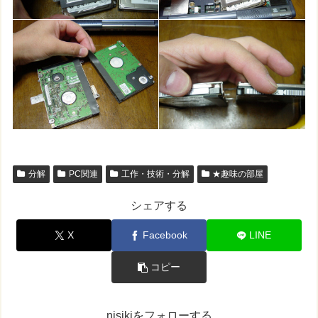
分解
PC関連
工作・技術・分解
★趣味の部屋
シェアする
X
Facebook
LINE
コピー
nisikiをフォローする