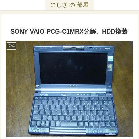
にしき の 部屋
SONY VAIO PCG-C1MRX分解、HDD換装
分解