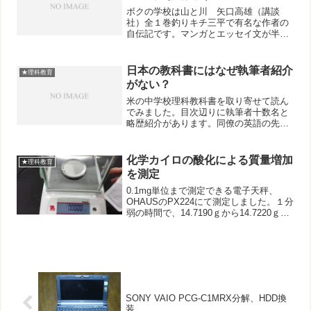
ボクの学校は山と川 矢口高雄（講談
社）全１巻釣りキチ三平で有名な作者の
自伝記です。マンガとエッセイ文が半々
くらいの構成。マンガ家になるきっかけ
と手塚治虫などもありますが、釣りや昆
虫、生活を通じての自然との関わりがと
日本の教科書にはなぜ執筆者紹介
★理科教育
てもリアルに描かれています...
がない？
米の中学校理科教科書を取り寄せて読ん
でみました。目次辺りに執筆者十数名と
略歴紹介があります。同僚の英語の先生
に聞くと、そうした情報を見て、それぞ
れの分野に興味を持った生徒は、その執
筆者の大学を（大学のレベルでは無く
化学カイロの酸化による質量増加
★理科教育
て）先生ベースで選ぶ事もあ...
を測定
0.1mg単位まで測定できる電子天秤、
OHAUSのPX224にて測定しました。１分
弱の時間で、14.7190ｇから14.7220ｇま
で、3mg増加しました。古くなっていた
カイロで、またミニサイズの貼り付けタ
イプのもので行いました。普通サイズ...
SONY VAIO PCG-C1MRX分解、HDD換
装