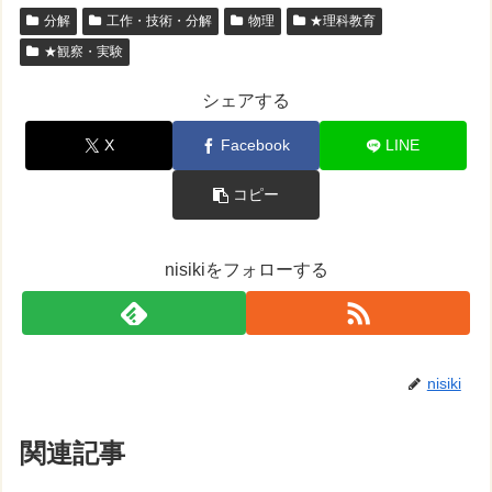
分解
工作・技術・分解
物理
★理科教育
★観察・実験
シェアする
X
Facebook
LINE
コピー
nisikiをフォローする
nisiki
関連記事