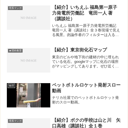
【紹介】いちえふ 福島第一原子
理系マンガ
力発電所労働記 竜田一人 著
（講談社）
いちえふ 福島第一原子力発電所労働記
竜田一人 著（講談社）全３巻現場で見え
る風景。勿論作者のフィルターは入る
し、ある1つの立場からだけで全体像は見
えないでしょう。でも現場を見ずに「か
くあるべし」と語るのも同じようなもの
【紹介】東京街化石マップ
★理科教育
なのかもしれません。...
東京のビルや地下街の建材の中に埋もれ
ている化石。googleマップに化石の場所
がマッピングしてあります。ぜひ近くに
お出かけの際にはチェックを！
ペットボトルロケット発射スロー
物理
動画
ナリカ社屋でのペットボトルロケット発
射のスロー動画。
【紹介】ボクの学校は山と川 矢
理系マンガ
口高雄（講談社）全１巻