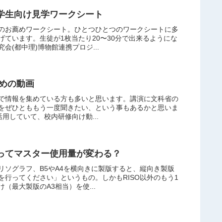
学生向け見学ワークシート
のお薦めワークシート。ひとつひとつのワークシートに多
ています。生徒が1枚当たり20〜30分で出来るようにな
(都中理)博物館連携プロジ...
ための動画
で情報を集めている方も多いと思います。講演に文科省の
をぜひとももう一度聞きたい、という事もあるかと思いま
活用していて、校内研修向け動...
ってマスター使用量が変わる？
リソグラフ、B5やA4を横向きに製版すると、縦向き製版
行ってください」というもの。しかもRISO以外のもう1
（最大製版のA3相当）を使...