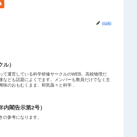
nisiki
クル）
って運営している科学研修サークルのWEB。高校物理だ
連なども話題によくでます。メンバーも教員だけでなく主
味のおもむくまま、和気藹々と科学...
年内閣告示第2号）
きの参考になります。