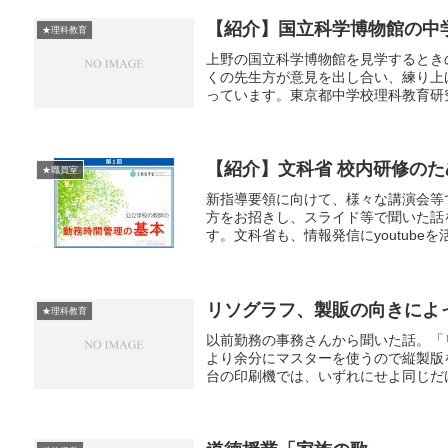
【紹介】国立科学博物館の中
★理科教育
上野の国立科学博物館を見学するとき
くの先生方が意見を出し合い、練り上げ
っています。東京都中学校理科教育研究会
【紹介】文科省 校内研修の
★職員室
新指導要領に向けて、様々な講演会等
方をお招きし、スライド等で聞いた話
す。文科省も、情報発信にyoutubeを
リソグラフ、製販の向きによ
★理科教育
以前勤務の事務さんから聞いた話。「
より余分にマスターを使うので縦製版を
台の印刷機では、いずれにせよ同じだけ