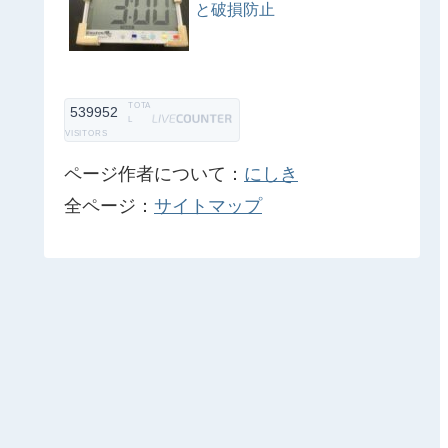
と破損防止
TOTA
539952
L
VISITORS
ページ作者について：
にしき
全ページ：
サイトマップ