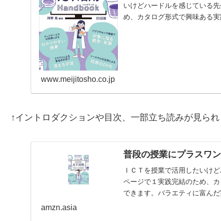
いけどハードルを感じている先
め、カタログ形式で興味ある実
富んだ実践を、生徒や教員…
www.meijitosho.co.jp
↑イントロダクションや目次、一部立ち読みが見られ
普段の授業にプラスワン
ＩＣＴを授業で活用したいけど
ページで１実践完結のため、カ
できます。バラエティに富んだ
紹介。【目次】はじめにイ…
amzn.asia