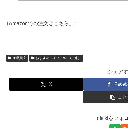
↑Amazonでの注文はこちら。↑
★職員室
おすすめ（モノ、WEB、他）
シェア
X
Faceb
コピ
nisikiをフ