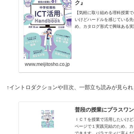
ク』
【気軽に取り組める理科授業で
いけどハードルを感じている先
め、カタログ形式で興味ある実
富んだ実践を、生徒や教員…
www.meijitosho.co.jp
↑イントロダクションや目次、一部立ち読みが見られ
普段の授業にプラスワン
ＩＣＴを授業で活用したいけど
ページで１実践完結のため、カ
できます。バラエティに富んだ