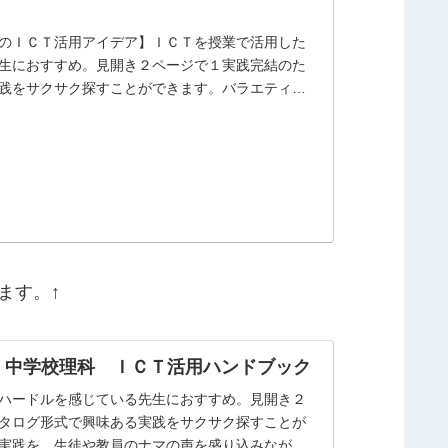
のＩＣＴ活用アイデア】ＩＣＴを授業で活用した
生におすすめ。見開き２ページで１実践完結のた
践をサクサク探すことができます。バラエティに
ます。↑
 中学校理科 ＩＣＴ活用ハンドブック
ハードルを感じている先生におすすめ。見開き２
タログ形式で興味ある実践をサクサク探すことが
実践を、生徒や教員のナマの声を盛り込みながら