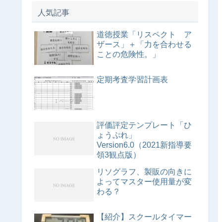
人気記事
道徳授業「リスペクト ア
ザース」＋「力を合わせる
ことの危険性。」
定期考査学習計画表
評価評定テンプレート「ひ
ょうぷれ」
Version6.0（2021新指導要
領3観点版）
リソグラフ、製販の向きに
よってマスター使用量が変
わる？
【紹介】スクールタイマー