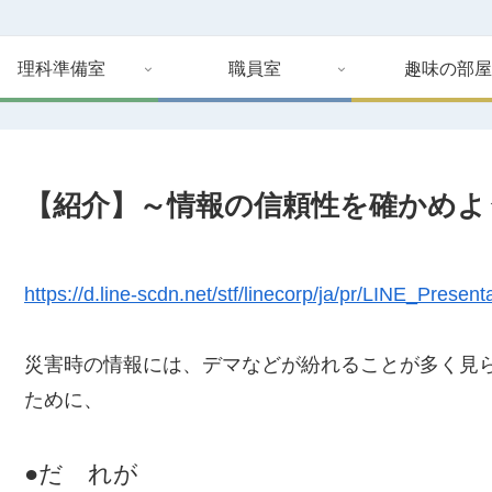
理科準備室
職員室
趣味の部屋
【紹介】～情報の信頼性を確かめよ
https://d.line-scdn.net/stf/linecorp/ja/pr/LINE_Presen
災害時の情報には、デマなどが紛れることが多く見
ために、
●だ れが