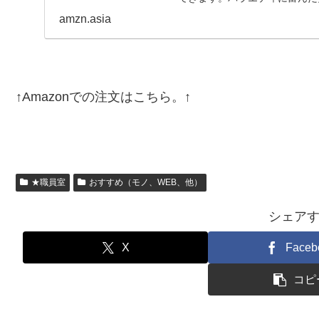
紹介。【目次】はじめにイ…
amzn.asia
↑Amazonでの注文はこちら。↑
★職員室
おすすめ（モノ、WEB、他）
シェア
X
Faceb
コピ