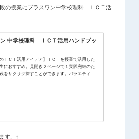
段の授業にプラスワン
中学校理科 ＩＣＴ活
ン 中学校理科 ＩＣＴ活用ハンドブッ
のＩＣＴ活用アイデア】ＩＣＴを授業で活用した
生におすすめ。見開き２ページで１実践完結のた
践をサクサク探すことができます。バラエティに
ます。↑