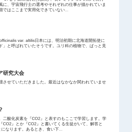
風に、宇宙飛行士の選考やそれぞれの仕事が描かれていま
ではここまで実用化できていない...
icinalis var. altilis日本には、明治初期に北海道開拓使に
ド」と呼ばれていたそうです。ユリ科の植物で、ぱっと見
ア研究大会
壇させていただきました。最近はなかなか関われていませ
？
。二酸化炭素を『CO2』と表すのもここで学習します。学
CO2』とか『CO2』と書いてくる生徒がいて、解答と
になります。あるとき、食い下...