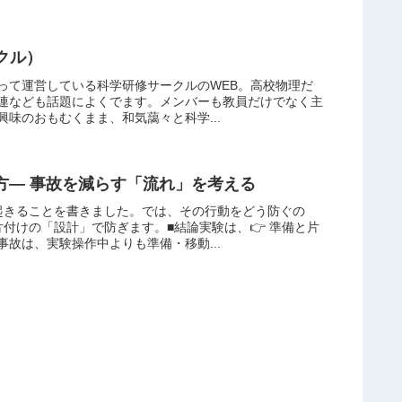
クル）
って運営している科学研修サークルのWEB。高校物理だ
連なども話題によくでます。メンバーも教員だけでなく主
味のおもむくまま、和気藹々と科学...
方― 事故を減らす「流れ」を考える
で起きることを書きました。では、その行動をどう防ぐの
片付けの「設計」で防ぎます。■結論実験は、👉 準備と片
故は、実験操作中よりも準備・移動...