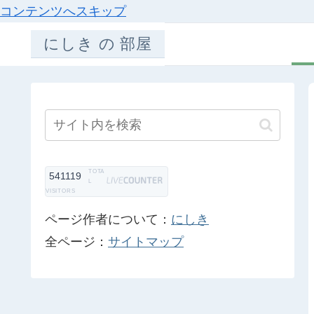
コンテンツへスキップ
にしき の 部屋
TOTA
541119
L
VISITORS
ページ作者について：
にしき
全ページ：
サイトマップ