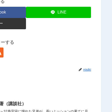
する
ook
LINE
ー
ォローする
nisiki
 著（講談社）
在～37巻宇宙に憧れた兄弟が、長いミッションの果てに月