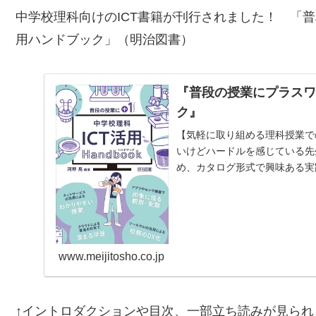
中学校理科向けのICT書籍が刊行されました！ 「
普
用ハンドブック
」（明治図書）
『普段の授業にプラスワ
ク』
【気軽に取り組める理科授業で
いけどハードルを感じている先
め、カタログ形式で興味ある実
富んだ実践を、生徒や教員…
www.meijitosho.co.jp
↑イントロダクションや目次、一部立ち読みが見られ