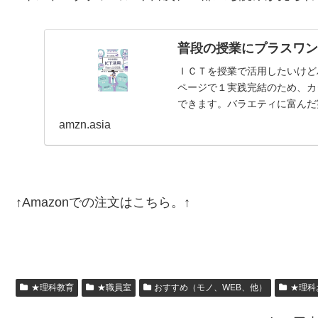
普段の授業にプラスワン
ＩＣＴを授業で活用したいけど
ページで１実践完結のため、カ
できます。バラエティに富んだ
紹介。【目次】はじめにイ…
amzn.asia
↑Amazonでの注文はこちら。↑
★理科教育
★職員室
おすすめ（モノ、WEB、他）
★理科