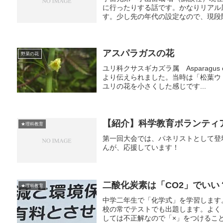
に行ったりする話です。かなりリアル
す。少し先の年代の設定なので、現段階
アスパラガスの花
野菜の花
ユリ科クサスギカズラ属 Asparagus off
より伝えられました。当時は「松葉ウ
ユリの花を小さくした感じです...
【紹介】科学教育ボランティ
★理科教育
第一回大会では、パネリストとして登
んが、応援しています！
二酸化炭素は「CO2」でいい
★理科教育
中学二年生で「化学式」を学習します
校の常でテストでも出題します。よく『
しては不正解なので「×」をつけること