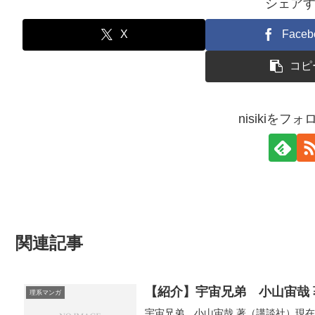
シェア
X
Faceb
コピ
nisikiをフ
関連記事
【紹介】宇宙兄弟 小山宙哉
理系マンガ
宇宙兄弟 小山宙哉 著（講談社）現