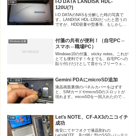
I-O DATA LANDISK HDL-
分解
120U(?)
I-O DATAのNASを分解した時の写真で
す。LANDISK HDL-120Uだったと思うの
ですが、HDD容量や型番等、もしかした
ら多少違ったかもしれません（手元に現
在、ないため）。
付箋の共有が便利！（自宅PC⇔
Windows全般
スマホ⇔職場PC）
Windows10の付箋、sticky notes。これが
とても便利です！今までも、自宅PCへの
貼り付けだけとして昔からフリーウェア
を使っていましたが、現在では
Windows10標準の付箋、sticky notesに完
全に乗り換えました。今...
Gemini PDAにmicroSD追加
モノ情報
液晶画面裏側のパネルカバーをはずす
と、SIMカードやmicroSDのスロットが
現れます。microSDを一回入れたのです
が、はずすときに固くて難儀しました。
そこで原始的ですがセロハンテープを貼
ってから挿入。こんなものでも、あるだ
けで全然とり...
Let’s NOTE、CF-AX3のニコイチ
分解
成功
格安にてヤフオクで液晶割れの
Let'sNOTE、及び同じ型のSSD･バッテリ