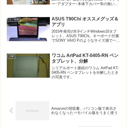
ー･アダプター･本体下カバー等の無いも
のを入手。使える部分を組み合わせて１
台、完動品にしました。うまくいくか保
証無く、運任せの部分もあるニコイチ(二
ASUS T90Chi オススメグッズ＆
モノ情報
個１)。今回は成...
アプリ
2015年発売の8.9インチWindows10タブ
レット、ASUS T90Chi。キーボード付属
でSONY VAIO Pのようなサイズ感で一部
に大変人気のあった機種です。先日ヤフ
オクで一万円弱で入手。ATOM機なのに
キビキビ動く印象です。た...
ワコム ArtPad KT-0405-RN ペン
分解
タブレット、分解
シリアルポート接続のワコム ArtPad KT-
0405-RN ペンタブレットを分解したとき
の写真です。
Amazonの領収書、パソコン版で表示さ
れなくなった⇒モバイル版をうまく使う