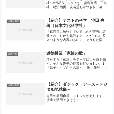
社へのWEBリンクです。浜島書店 正進
社 明治図書 廣済堂あかつき株式会
社 学宝社 とうほう 新学社
【紹介】テストの科学 池田 央
★理科教育
著（日本文化科学社）
「真面目に勉強しているものが正当に評
価され、しかも勉強することがのちに役
立つような内容のもの」、そうした問題
つくりを目指して書かれた本。正しい評
価とは何か。授業内容をまんべんなく全
てを問題にすれば、それが一番良いテス
道徳授業「家族の歌」
道徳授業
トなのか。授業で話した内...
ひたすら「家族」をテーマにした曲を聴
く。そんな道徳の授業を行いました。1
「息子へ～父からの風～」 歌、作詞、作
曲：さだまさし 「うちの娘 高一で
す」 歌、作詞、作曲：秦万里子 「ト
イレの神様」 歌：植村花菜 作詞：植村
花菜・山田ひろし...
【紹介】ダジック・アース～デジ
★理科教育
タル地球儀～
毎日の雲画像等、ストックがあります。
授業で活用できそう！