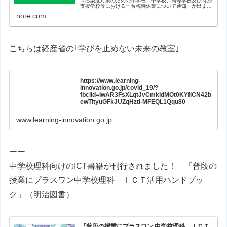
ス感染症対策のための小学校、中学校、高等学校及び特別
支援学校等における一斉臨時休業について通知」が出まし
た。それにより教育現場が対応に追われているところだと
note.com
思います。 少しでもお役に立...
こちらは経産省の｢学びを止めない未来の教室｣
https://www.learning-
innovation.go.jp/covid_19/?
fbclid=IwAR3FsXLqtJvCmkldMOt0KYflCN42b
ewTltyuGFkJUZqHztI-MFEQL1Qqu80
www.learning-innovation.go.jp
ーー
中学校理科向けのICT書籍が刊行されました！ 「
普段の
授業にプラスワン
中学校理科 ＩＣＴ活用ハンドブッ
ク
」（明治図書）
『普段の授業にプラスワン 中学校理科 ＩＣＴ