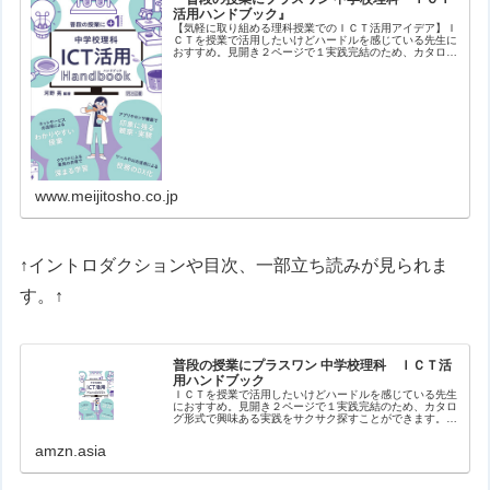
活用ハンドブック』
【気軽に取り組める理科授業でのＩＣＴ活用アイデア】Ｉ
ＣＴを授業で活用したいけどハードルを感じている先生に
おすすめ。見開き２ページで１実践完結のため、カタログ
形式で興味ある実践をサクサク探すことができます。バラ
エティに富んだ実践を、生徒や教員…
www.meijitosho.co.jp
↑イントロダクションや目次、一部立ち読みが見られま
す。↑
普段の授業にプラスワン 中学校理科 ＩＣＴ活
用ハンドブック
ＩＣＴを授業で活用したいけどハードルを感じている先生
におすすめ。見開き２ページで１実践完結のため、カタロ
グ形式で興味ある実践をサクサク探すことができます。バ
ラエティに富んだ実践を、生徒や教員のナマの声を盛り込
みながら紹介。【目次】はじめにイ…
amzn.asia