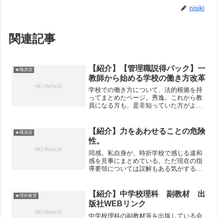
nisiki
関連記事
【紹介】【管理職説得パック】一
★職員室
教師から始める学校の働き方改革
学校での働き方について、法的根拠を持
ってまとめたページ。秀逸。これから教
員になる方も、是非知っていた方がよい
情報が満載。『この『「働き方改革」意
思決定シート』は、文科省が平成29年12
月に示した「学校における働き方改革に
【紹介】力をあわせることの危険
★職員室
関する緊急対策」をベ...
性。
同感。私自身が、時折学校で感じる違和
感を見事にまとめている。ただ現在の指
導要領については誤解もある気がする。
新しい指導要領は、「昭和」からは少し
脱した先を「目指して」はいると思いま
す。 現実的に実現できる組織やシステム
【紹介】中学校理科 副教材 出
★理科教育
を整えきれていない「だ...
版社WEBリンク
中学校理科の副教材等を出版している会