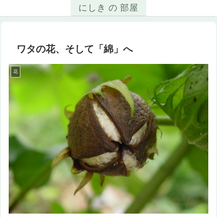
にしき の 部屋
ワタの花、そして「綿」へ
花