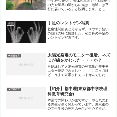
中学3年の理科。天体の単元で「太陽から
の光や星座の星からの光は、地球には平
行に届いている」と説明します。ところ
が日常の中では、写真のように太陽から
の光が放射状に広がっているように見え
る時があります。「天使の階段」などと
手足のレントゲン写真
物理
も呼ばれ、用語としては...
乾癬性関節炎と分からず、リウマチ疑い
の段階の時に撮影した、私自身の手足の
レントゲン写真です。
太陽光発電のモニター復活。ネズ
★理科教育
ミが線をかじった・・・か？
再結線して太陽光発電の発電量が無事モ
ニター復活できました！ ここ二ヶ月ほ
ど、うまく表示されていませんでした。
ネズミの食害によって断線してい
た・・・のかもしれません。写真1枚目が
復活したモニター表示。写真2枚目、左か
【紹介】都中理(東京都中学校理
★理科教育
らHEMS計測ユニット、H...
科教育研究会)
本業での関わりが主ですが、やる気のあ
る先生が多く関わっています。東京都の
公立中学校の理科の先生が中心ですが、
会員研究発表会や生徒研究発表会には、
都内の国立や私立からの参加もありま