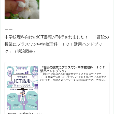
ーー
中学校理科向けのICT書籍が刊行されました！ 「
普段の
授業にプラスワン
中学校理科 ＩＣＴ活用ハンドブッ
ク
」（明治図書）
『普段の授業にプラスワン 中学校理科 ＩＣＴ
活用ハンドブック』
【気軽に取り組める理科授業でのＩＣＴ活用アイデア】Ｉ
ＣＴを授業で活用したいけどハードルを感じている先生に
おすすめ。見開き２ページで１実践完結のため、カタログ
形式で興味ある実践をサクサク探すことができます。バラ
エティに富んだ実践を、生徒や教員…
www.meijitosho.co.jp