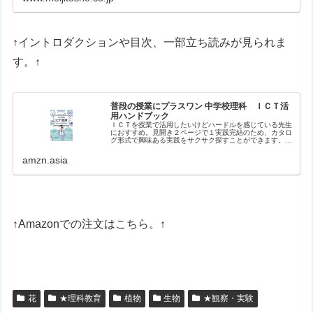
↑イントロダクションや目次、一部立ち読みが見られま
す。↑
普段の授業にプラスワン 中学校理科 ＩＣＴ活
用ハンドブック
ＩＣＴを授業で活用したいけどハードルを感じている先生
におすすめ。見開き２ページで１実践完結のため、カタロ
グ形式で興味ある実践をサクサク探すことができます。バ
ラエティに富んだ実践を、生徒や教員のナマの声を盛り込
みながら紹介。【目次】はじめにイ…
amzn.asia
↑Amazonでの注文はこちら。↑
花
★理科教育
植物
生物
★観察・実験