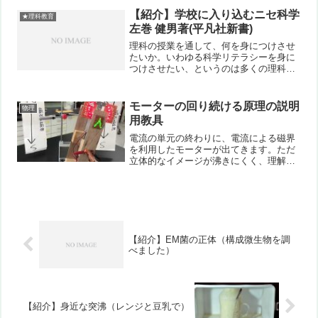
す。また都中理のML（メーリングリス
【紹介】学校に入り込むニセ科学
★理科教育
ト）は、理科教育に関心を持...
左巻 健男著(平凡社新書)
理科の授業を通して、何を身につけさせ
たいか。いわゆる科学リテラシーを身に
つけさせたい、というのは多くの理科の
教員に共通すると思います。私ももちろ
んです。それ以外に私が強く考えるの
が、「ニセ科学にだまされない」という
モーターの回り続ける原理の説明
物理
ものです。「○○水」とか「...
用教具
電流の単元の終わりに、電流による磁界
を利用したモーターが出てきます。ただ
立体的なイメージが沸きにくく、理解の
妨げになっていることを感じていまし
た。そこで立体イメージを持てるような
教具をつくってみました。見ている側か
ら見て時計回りの磁界が出来...
【紹介】EM菌の正体（構成微生物を調
べました）
【紹介】身近な突沸（レンジと豆乳で）