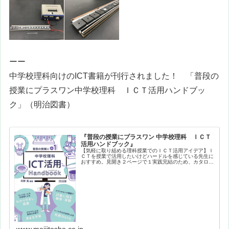
ーー
中学校理科向けのICT書籍が刊行されました！ 「
普段の
授業にプラスワン
中学校理科 ＩＣＴ活用ハンドブッ
ク
」（明治図書）
『普段の授業にプラスワン 中学校理科 ＩＣＴ
活用ハンドブック』
【気軽に取り組める理科授業でのＩＣＴ活用アイデア】Ｉ
ＣＴを授業で活用したいけどハードルを感じている先生に
おすすめ。見開き２ページで１実践完結のため、カタログ
形式で興味ある実践をサクサク探すことができます。バラ
エティに富んだ実践を、生徒や教員…