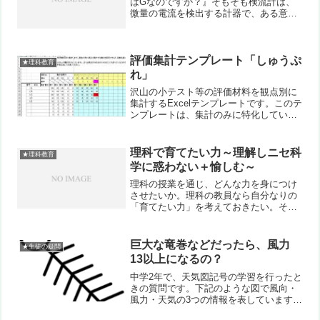
はGなのですか？』そもそも検流計は、
微量の電流を検出する計器で、ある意味
電流計の一種です。電気火花で死んだカ
エルの足がけいれんする現象を発見した
ガルバーニの名前にちなみ、ガルバノメ
ーターともいいます。そ...
評価集計テンプレート「しゅうぷ
★理科教育
れ」
沢山の小テスト等の評価材料を観点別に
集計するExcelテンプレートです。このテ
ンプレートは、集計のみに特化していま
す。評価評定まで出すためには、もう一
つの「ひょうぷれ」と組み合わせる必要
があります。★115項目までの評価材料
理科で育てたい力～理解しニセ科
★理科教育
を観点１～５ごと...
学に惑わない＋愉しむ～
理科の授業を通じ、どんな力を身につけ
させたいか。理科の教員なら自分なりの
「育てたい力」を考えておきたい。そん
な話を聞きました。私の場合には、その
力は２つ。それに加え理科に対する姿勢
１つの計３つです。まず１つはニュース
巨大な竜巻などだったら、風力
★生徒の疑問
などの情報を理解する力。...
13以上になるの？
中学2年で、天気図記号の学習を行ったと
きの質問です。下記のような図で風向・
風力・天気の3つの情報を表しています。
この場合は「南東の風、風力12、快晴」