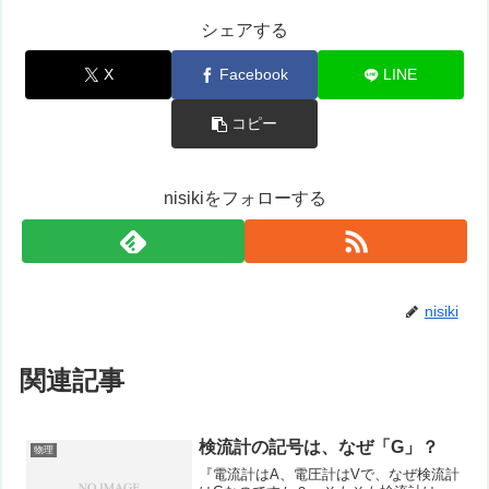
シェアする
X
Facebook
LINE
コピー
nisikiをフォローする
nisiki
関連記事
検流計の記号は、なぜ「G」？
物理
『電流計はA、電圧計はVで、なぜ検流計