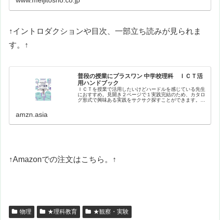
www.meijitosho.co.jp
↑イントロダクションや目次、一部立ち読みが見られま
す。↑
普段の授業にプラスワン 中学校理科 ＩＣＴ活
用ハンドブック
ＩＣＴを授業で活用したいけどハードルを感じている先生
におすすめ。見開き２ページで１実践完結のため、カタロ
グ形式で興味ある実践をサクサク探すことができます。バ
ラエティに富んだ実践を、生徒や教員のナマの声を盛り込
みながら紹介。【目次】はじめにイ…
amzn.asia
↑Amazonでの注文はこちら。↑
物理
★理科教育
★観察・実験