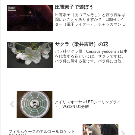
です。南東の風、風力12、快晴ここで質
問が。風力は0～12までで、当然図記号
圧電素子で遊ぼう
物理
でも風力12ま...
圧電素子（あつでんそし）と言う言葉は
聞いたことがありますか？ 100円ライ
ター（電子ライター）、チャッカマン、
ガスコンロ、湯沸かし器、ストーブなど
など、自動点火の物に使われています。
それらの器具の点火時、よく見ていると
火花が散っていますね。...
サクラ（染井吉野）の花
花
バラ科サクラ属 Cerasus yedoensis日本
を代表する花といえば、サクラですね。
バラ科に属する花です。バラ科には他に
も、アンズ、ウメ、モモ、バラ、イチ
ゴ、ボケ、リンゴ、ハナカイドウなどの
植物が属しています。中でもウメ、モ
モ、アンズ...
アイリスオーヤマLEDシーリングライ
ト、VG12N-U1分解
フィルムケースのアルコールロケット