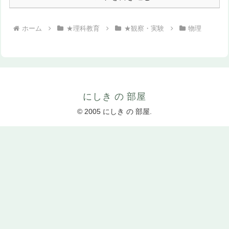
ホーム
★理科教育
★観察・実験
物理
にしき の 部屋
© 2005 にしき の 部屋.