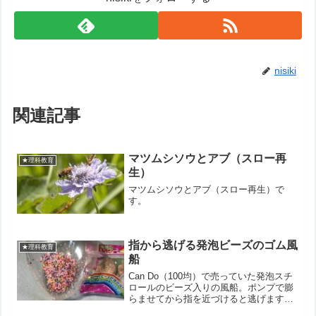
nisiki
関連記事
マツムシソウとアブ（スロー再
★理科教育
生）
マツムシソウとアブ（スロー再生）で
す。
指から逃げる発泡ビーズのゴム風
★理科教育
船
Can Do（100均）で売っていた発泡スチ
ロールのビーズ入りの風船。ポンプで膨
らませてから指を近づけると逃げます！
ペットボトルと発泡スチロールのビーズ