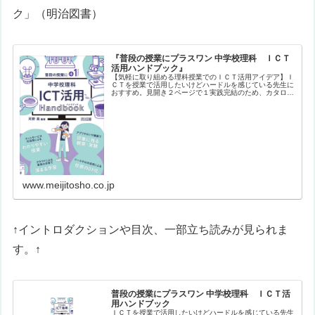
ク
」（明治図書）
『普段の授業にプラスワン 中学校理科 ＩＣＴ
活用ハンドブック』
【気軽に取り組める理科授業でのＩＣＴ活用アイデア】Ｉ
ＣＴを授業で活用したいけどハードルを感じている先生に
おすすめ。見開き２ページで１実践完結のため、カタログ
形式で興味ある実践をサクサク探すことができます。バラ
エティに富んだ実践を、生徒や教員…
www.meijitosho.co.jp
↑イントロダクションや目次、一部立ち読みが見られま
す。↑
普段の授業にプラスワン 中学校理科 ＩＣＴ活
用ハンドブック
ＩＣＴを授業で活用したいけどハードルを感じている先生