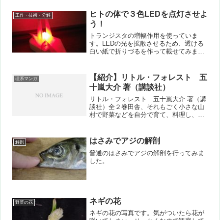
でも同じ事が出来ましたが、こちらの方
が簡便で、またコンパクトにしまえて便
ヒトの体で３色LEDを点灯させよ
工作・技術・分解
利です!
う！
トランジスタの増幅作用を使っていま
す。LEDの光を拡散させるため、透ける
白い紙で折りづるを作って載せてみまし
た。
【紹介】リトル・フォレスト 五
理系マンガ
十嵐大介 著（講談社）
リトル・フォレスト 五十嵐大介 著（講
談社）全２巻田舎、それもごく小さな山
村で野菜などを自分で育て、料理し、地
元の人と生きていく。そうした自給自足
の生活を描いた作品です。時折料理レシ
ピも。１巻の目次をみると、「グミ」
はさみでアジの解剖
解剖
「なっとうもち」「ばっけ...
普通のはさみでアジの解剖を行ってみま
した。
ネギの花
野菜の花
ネギの花の写真です。気がついたら花が