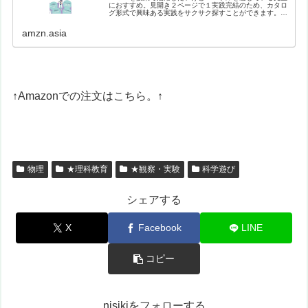
におすすめ。見開き２ページで１実践完結のため、カタロ
グ形式で興味ある実践をサクサク探すことができます。バ
ラエティに富んだ実践を、生徒や教員のナマの声を盛り込
みながら紹介。【目次】はじめにイ…
amzn.asia
↑Amazonでの注文はこちら。↑
物理
★理科教育
★観察・実験
科学遊び
シェアする
X
Facebook
LINE
コピー
nisikiをフォローする