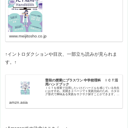
形式で興味ある実践をサクサク探すことができます。バラ
エティに富んだ実践を、生徒や教員…
www.meijitosho.co.jp
↑イントロダクションや目次、一部立ち読みが見られま
す。↑
普段の授業にプラスワン 中学校理科 ＩＣＴ活
用ハンドブック
ＩＣＴを授業で活用したいけどハードルを感じている先生
におすすめ。見開き２ページで１実践完結のため、カタロ
グ形式で興味ある実践をサクサク探すことができます。バ
ラエティに富んだ実践を、生徒や教員のナマの声を盛り込
みながら紹介。【目次】はじめにイ…
amzn.asia