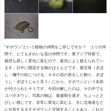
”ギボウシ”という植物の仲間をご存じですか？ ユリの仲
間で、とてもきれいな花の仲間です。東アジア特産で、
栽培も易しく変化に富むので、庭先によく植えられてい
ます。日中に開花する物がほとんどです。擬宝珠（ぎぼ
し：欄干の柱につける、ネギの花の形をした飾り。ぎぼ
うし・ぎぼうじゅと言う）にから、ギボウシという名前
が付けられたそうです。今回分解したのは、その中でも
コバギボウシ。写真の物は、最盛期を過ぎ、ちょっとさ
びしい感じです。非常に変化に富む上、主に北海道など
に分布するタチギボウシと交雑することもあり、これが