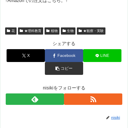
↑Amazonでの注文はこちら。↑
花
★理科教育
植物
生物
★観察・実験
シェアする
X
Facebook
LINE
コピー
nisikiをフォローする
nisiki