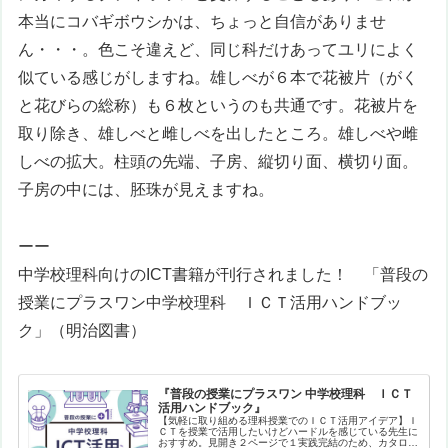
本当にコバギボウシかは、ちょっと自信がありませ
ん・・・。色こそ違えど、同じ科だけあってユリによく
似ている感じがしますね。雄しべが６本で花被片（がく
と花びらの総称）も６枚というのも共通です。花被片を
取り除き、雄しべと雌しべを出したところ。雄しべや雌
しべの拡大。柱頭の先端、子房、縦切り面、横切り面。
子房の中には、胚珠が見えますね。
ーー
中学校理科向けのICT書籍が刊行されました！ 「
普段の
授業にプラスワン
中学校理科 ＩＣＴ活用ハンドブッ
ク
」（明治図書）
『普段の授業にプラスワン 中学校理科 ＩＣＴ
活用ハンドブック』
【気軽に取り組める理科授業でのＩＣＴ活用アイデア】Ｉ
ＣＴを授業で活用したいけどハードルを感じている先生に
おすすめ。見開き２ページで１実践完結のため、カタログ