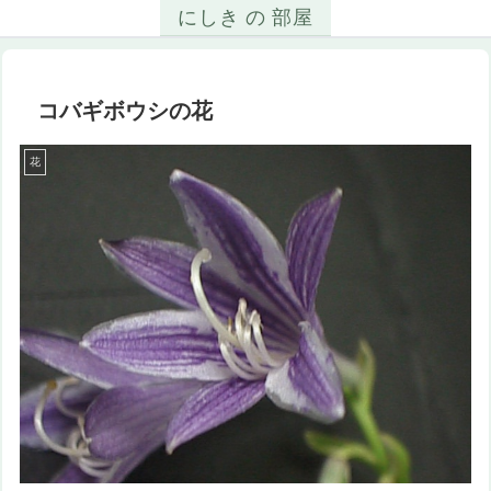
にしき の 部屋
コバギボウシの花
花