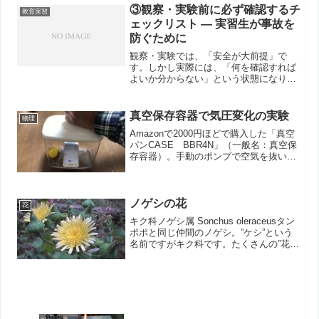
③観察・実験前に必ず確認するチ
教育実習
ェックリスト ― 実習生が事故を
防ぐために
観察・実験では、「安全が大前提」で
す。しかし実際には、「何を確認すれば
よいか分からない」という状態になりが
ちです。そこで今回は、👉 実験前に必ず
確認したいポイントを、チェックリスト
として整理します。■結論：安全は3つの
真空保存容器で気圧変化の実験
物理
視点で考える観察・実験...
Amazonで2000円ほどで購入した「真空
パンCASE BBR4N」（一般名：真空保
存容器）。手動のポンプで空気を抜いて
いき、気圧を下げて実験してみました。
ほんのわずかだけ空気を入れた風船の膨
らみ具合で、どれだけ空気が抜けたか目
で見てわか...
ノゲシの花
花
キク科ノゲシ属 Sonchus oleraceusタン
ポポと同じ仲間のノゲシ。”ケシ”という
名前ですがキク科です。たくさんの”花び
ら”があるように見えます。側面図では、
花の元の部分に緑色の”がく”らしきもの
もあるように見えます。実際に花を分...