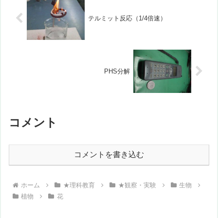
テルミット反応（1/4倍速）
PHS分解
コメント
コメントを書き込む
ホーム
★理科教育
★観察・実験
生物
植物
花