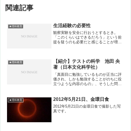
関連記事
生活経験の必要性
★理科教育
観察実験を安全に行おうとするとき。
「このくらいはできるだろう」という前
提を疑うのも必要だと感じることが増え
てきました。マッチをすって火をつけ
る。試験管から別の試験管に液体を移
す。ひもを結ぶ。出来て当たり前、まさ
かできないとすら思っていない。...
【紹介】テストの科学 池田 央
★理科教育
著（日本文化科学社）
「真面目に勉強しているものが正当に評
価され、しかも勉強することがのちに役
立つような内容のもの」、そうした問題
つくりを目指して書かれた本。正しい評
価とは何か。授業内容をまんべんなく全
てを問題にすれば、それが一番良いテス
2012年5月21日、金環日食
★理科教育
トなのか。授業で話した内...
2012年5月21日の金環日食で撮影した写
真です。