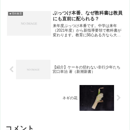
ぶっつけ本番、なぜ教科書は教員
★理科教育
にも直前に配られる？
来年度ぷっつけ本番です。中学は来年
（2021年度）から新指導要領で教科書が
変わります。教育に関心ある方なら大抵
知っているでしょう。その新しい教科書
が、現場の教員に届くのは、来年（2021
年）3月下旬、下手したら生徒と同じタイ
ミングであるのを...
【紹介】ケーキの切れない非行少年たち
宮口幸治 著（新潮新書）
ネギの花
コメント