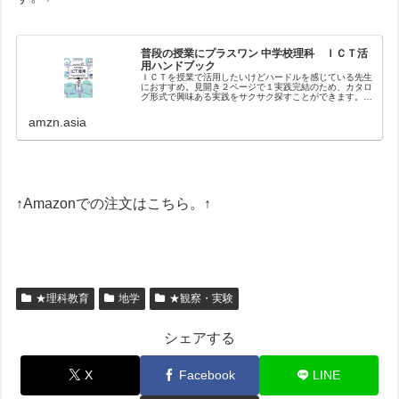
普段の授業にプラスワン 中学校理科 ＩＣＴ活
用ハンドブック
ＩＣＴを授業で活用したいけどハードルを感じている先生
におすすめ。見開き２ページで１実践完結のため、カタロ
グ形式で興味ある実践をサクサク探すことができます。バ
ラエティに富んだ実践を、生徒や教員のナマの声を盛り込
みながら紹介。【目次】はじめにイ…
amzn.asia
↑Amazonでの注文はこちら。↑
★理科教育
地学
★観察・実験
シェアする
X
Facebook
LINE