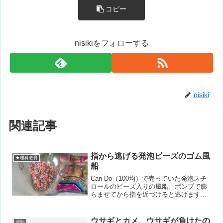
コピー
nisikiをフォローする
nisiki
関連記事
指から逃げる発泡ビーズのゴム風
★理科教育
船
Can Do（100均）で売っていた発泡スチ
ロールのビーズ入りの風船。ポンプで膨
らませてから指を近づけると逃げます！
ペットボトルと発泡スチロールのビーズ
でも同じ事が出来ましたが、こちらの方
が簡便で、またコンパクトにしまえて便
ウサギとカメ、ウサギが負けたの
運動