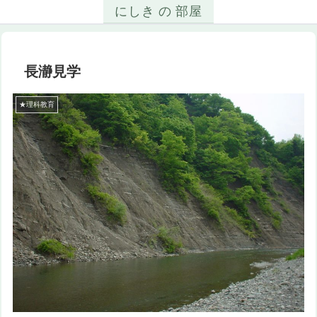
にしき の 部屋
長瀞見学
★理科教育