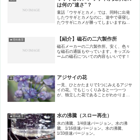
利です!
は何の”速さ”？
童話「ウサギとカメ」では、同時に出発
したウサギとカメなのに、途中で昼寝し
たウサギにカメが勝ってしまいますね。
速く走れるウサギが、歩みの遅いカメに
負けてしまう話です。そこで質問が。
「ウサギが負けたのは、カメの「平均の
【紹介】磁石の二六製作所
★理科教育
速さ」でいいのですか？」小...
磁石メーカーの二六製作所。安く、色々
な磁石の通販もやっています。キッズル
ームの磁石についての内容もいいです！
アジサイの花
花
一見、ひとかたまりで1つにみえるアジサ
イの花。でもじっくりみると一つ一つ
が、独立した花であることがわかりま
す。これは花弁（花びら）がない花です
ね。
水の沸騰（スロー再生）
★理科教育
水の沸騰、1/4倍速バージョン。水の沸
騰、1/16倍速バージョン。水の沸騰、
1/33倍速バージョン。