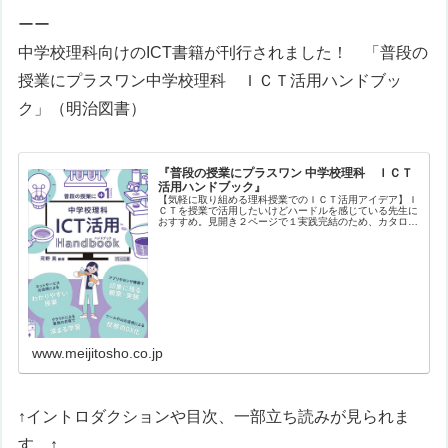
ーー
中学校理科向けのICT書籍が刊行されました！ 「
普段の
授業にプラスワン
中学校理科 ＩＣＴ活用ハンドブッ
ク
」（明治図書）
『普段の授業にプラスワン 中学校理科 ＩＣＴ
活用ハンドブック』
【気軽に取り組める理科授業でのＩＣＴ活用アイデア】Ｉ
ＣＴを授業で活用したいけどハードルを感じている先生に
おすすめ。見開き２ページで１実践完結のため、カタログ
形式で興味ある実践をサクサク探すことができます。バラ
エティに富んだ実践を、生徒や教員…
www.meijitosho.co.jp
↑イントロダクションや目次、一部立ち読みが見られま
す。↑