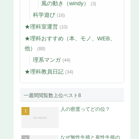
風の動き（windy）
(3)
科学遊び
(16)
★理科室運営
(10)
★理科おすすめ（本、モノ、WEB、
他）
(88)
理系マンガ
(44)
★理科教員日記
(34)
一週間閲覧数上位ベスト8
人の密度ってどの位？
なぜ無性生殖と有性生殖の