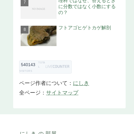
理科ではなぜ、答えるとき
に分数ではなく小数にする
の？
フトアゴヒゲトカゲ解剖
TOTA
540143
L
VISITORS
ページ作者について：
にしき
全ページ：
サイトマップ
にしき の 部屋