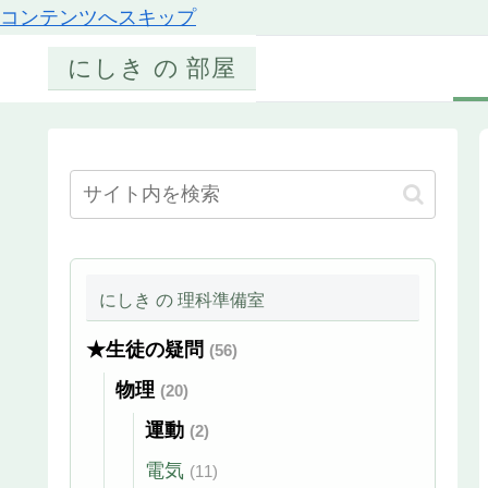
コンテンツへスキップ
にしき の 部屋
にしき の 理科準備室
★生徒の疑問
(56)
物理
(20)
運動
(2)
電気
(11)