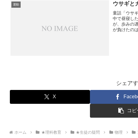
ウサギと
運動
童話「ウサ
中で昼寝し
が、歩みの
が負けたのは
シェア
X
Faceb
コピ
ホーム
★理科教育
★生徒の疑問
物理