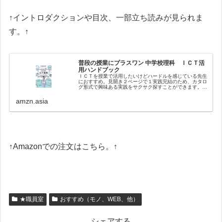
↑イントロダクションや目次、一部立ち読みが見られま
す。↑
普段の授業にプラスワン 中学校理科 ＩＣＴ活
用ハンドブック
ＩＣＴを授業で活用したいけどハードルを感じている先生
におすすめ。見開き２ページで１実践完結のため、カタロ
グ形式で興味ある実践をサクサク探すことができます。バ
ラエティに富んだ実践を、生徒や教員のナマの声を盛り込
みながら紹介。【目次】はじめにイ…
amzn.asia
↑Amazonでの注文はこちら。↑
★職員室
おすすめ（モノ、WEB、他）
シェアする