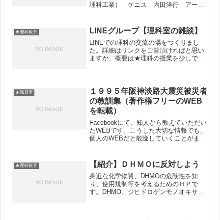
理科工業） ケニス 内田洋行 アーテ
ック ヤガミ
LINEグループ【理科室の雑談】
★理科教育
LINEでの理科の交流の場をつくりまし
た。詳細はリンクをご覧頂ければと思い
ますが、概要は★理科の授業を少しでも
工夫し、よくしたい。★教員としての働
き方を考え、ワークライフバランスをと
りたい。★理科の教員になりたい★教壇
には立ったけれど、わか...
１９９５年阪神淡路大震災被災者
★職員室
の教訓集（著作権フリーのWEB
を転載）
Facebookにて、知人から教えていただい
たWEBです。こうした大切な情報でも、
個人のWEBだと散逸していくことがまま
見受けられます（このWEBも、いずれ考
えなくてはいけない問題です）。消えて
行くのが大変残念に思うこと、そして著
【紹介】ＤＨＭＯに反対しよう
★理科教育
作権フリー...
身近な化学物質、DHMOの危険性を知
り、使用規制等を考えるためのＨＰで
す。DHMO、ジヒドロゲンモノオキサイ
ド、日本語にすると「一酸化二水素」で
す。化学式ではH2O、つまり水のことで
す。モノの言い方により、いかにだまさ