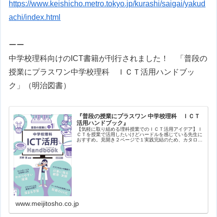
https://www.keishicho.metro.tokyo.jp/kurashi/saigai/yakud
achi/index.html
ーー
中学校理科向けのICT書籍が刊行されました！ 「
普段の
授業にプラスワン
中学校理科 ＩＣＴ活用ハンドブッ
ク
」（明治図書）
『普段の授業にプラスワン 中学校理科 ＩＣＴ
活用ハンドブック』
【気軽に取り組める理科授業でのＩＣＴ活用アイデア】Ｉ
ＣＴを授業で活用したいけどハードルを感じている先生に
おすすめ。見開き２ページで１実践完結のため、カタログ
形式で興味ある実践をサクサク探すことができます。バラ
エティに富んだ実践を、生徒や教員…
www.meijitosho.co.jp