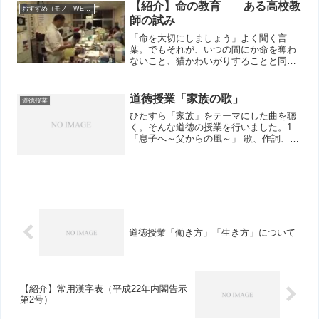
れてしまうかを考える教...
【紹介】命の教育 ある高校教
おすすめ（モノ、WEB、他）
師の試み
「命を大切にしましょう」よく聞く言
葉。でもそれが、いつの間にか命を奪わ
ないこと、猫かわいがりすることと同じ
になっていないだろうか。ヒトを含め動
物は、他の命をいただいて、食べて生き
ている。そのことを見ないようにして
道徳授業「家族の歌」
道徳授業
「命を大切に」というのは、か...
ひたすら「家族」をテーマにした曲を聴
く。そんな道徳の授業を行いました。1
「息子へ～父からの風～」 歌、作詞、作
曲：さだまさし 「うちの娘 高一で
す」 歌、作詞、作曲：秦万里子 「ト
イレの神様」 歌：植村花菜 作詞：植村
花菜・山田ひろし...
道徳授業「働き方」「生き方」について
【紹介】常用漢字表（平成22年内閣告示
第2号）