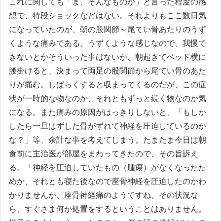
これに関しても「ま、そんなものか」と言った程度の感
想で、特段ショックなどはない。それよりもここ数日気
になっていたのが、朝の股関節～尾てい骨あたりのうず
くような痛みである。うずくような感じなので、我慢で
きないとかそういった事はないが、朝起きてベッド横に
腰掛けると、決まって両足の股関節から尾てい骨のあた
りが痛む。しばらくすると収まってくるのだが、この症
状が一時的な物なのか、それともずっと続く物なのか気
になる。また痛みの原因がはっきりしないと、「もしか
したら一旦はずした骨がずれて神経を圧迫しているのか
な？」等、余計な事を考えてしまう。たまたま今日は朝
食前に主治医が部屋をまわってきたので、その旨訴え
る。「神経を圧迫していたもの（腫瘍）がなくなったた
めか、それとも寝た後なので座骨神経を圧迫したのかわ
かりませんが、座骨神経痛のようですね。その状況な
ら、すぐさま何か処置をするということはありません。