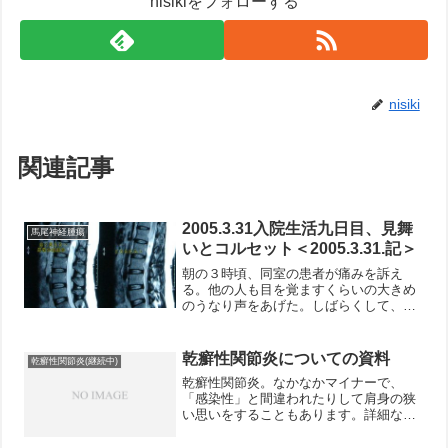
nisikiをフォローする
nisiki
関連記事
2005.3.31入院生活九日目、見舞
馬尾神経腫瘍
いとコルセット＜2005.3.31.記＞
朝の３時頃、同室の患者が痛みを訴え
る。他の人も目を覚ますくらいの大きめ
のうなり声をあげた。しばらくして、看
護婦が来た。そしてその第一声に驚い
た。「静かにしてください」 確かに声
は大きかったが、痛みで声を上げている
乾癬性関節炎についての資料
乾癬性関節炎(継続中)
のである。起こされたとはいえ...
乾癬性関節炎。なかなかマイナーで、
「感染性」と間違われたりして肩身の狭
い思いをすることもあります。詳細な説
明が出ている資料があったので、紹介し
ます。日本皮膚科学会ガイドライン 乾癬