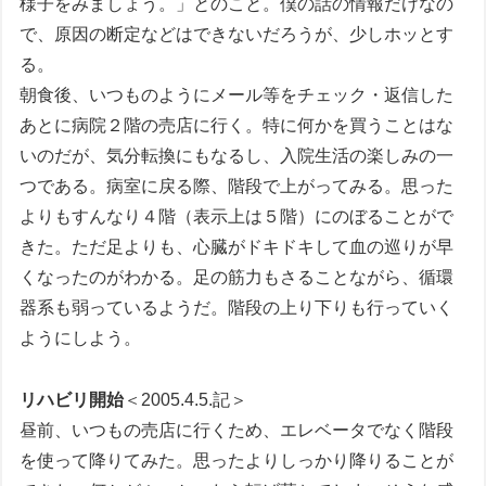
様子をみましょう。」とのこと。僕の話の情報だけなの
で、原因の断定などはできないだろうが、少しホッとす
る。
朝食後、いつものようにメール等をチェック・返信した
あとに病院２階の売店に行く。特に何かを買うことはな
いのだが、気分転換にもなるし、入院生活の楽しみの一
つである。病室に戻る際、階段で上がってみる。思った
よりもすんなり４階（表示上は５階）にのぼることがで
きた。ただ足よりも、心臓がドキドキして血の巡りが早
くなったのがわかる。足の筋力もさることながら、循環
器系も弱っているようだ。階段の上り下りも行っていく
ようにしよう。
リハビリ開始
＜2005.4.5.記＞
昼前、いつもの売店に行くため、エレベータでなく階段
を使って降りてみた。思ったよりしっかり降りることが