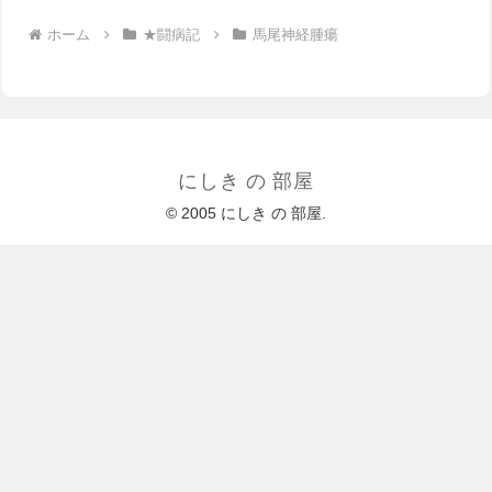
ホーム
★闘病記
馬尾神経腫瘍
にしき の 部屋
© 2005 にしき の 部屋.