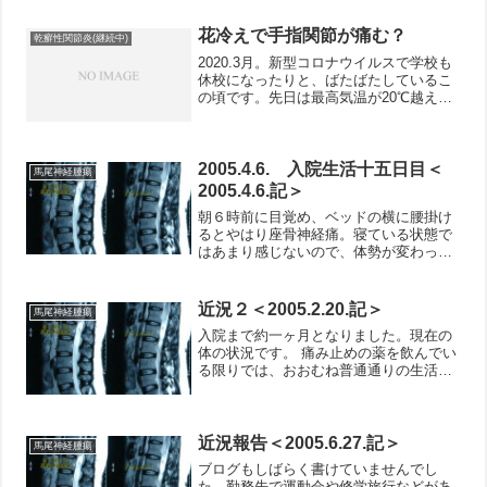
性関節炎診療ガイドライン 2019
花冷えで手指関節が痛む？
乾癬性関節炎(継続中)
2020.3月。新型コロナウイルスで学校も
休校になったりと、ばたばたしているこ
の頃です。先日は最高気温が20℃越え、
今までで一番早い開花宣言が3/14にあり
ました。ところがその日は花冷えとな
り、みぞれもぱらついていました。そし
て今朝も最低気...
2005.4.6. 入院生活十五日目＜
馬尾神経腫瘍
2005.4.6.記＞
朝６時前に目覚め、ベッドの横に腰掛け
るとやはり座骨神経痛。寝ている状態で
はあまり感じないので、体勢が変わった
事による影響か。少々不安になる。しば
らくした後、前出の同病だった方からメ
ールが届く。やはり手術後には、同様の
近況２＜2005.2.20.記＞
馬尾神経腫瘍
症状にしばらく悩まされた...
入院まで約一ヶ月となりました。現在の
体の状況です。 痛み止めの薬を飲んでい
る限りでは、おおむね普通通りの生活を
送れています。ただ天気の悪い日は、何
となく足にしびれがあるような感じがし
ます。恐らく低気圧と関係あるのでしょ
う。一番辛いのは、咳や...
近況報告＜2005.6.27.記＞
馬尾神経腫瘍
ブログもしばらく書けていませんでし
た。勤務先で運動会や修学旅行などがあ