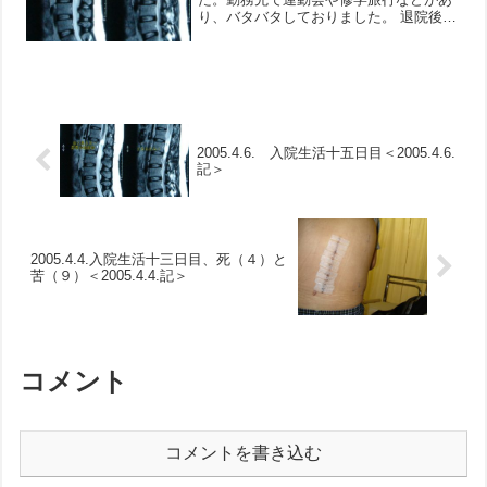
り、バタバタしておりました。 退院後、
一ヶ月ごとに病院に外来で行っていまし
た。先日行った際のレントゲン結果で
は、順調に、はずした骨もくっつきつつ
あるようです。術後も３ヶ月...
2005.4.6. 入院生活十五日目＜2005.4.6.
記＞
2005.4.4.入院生活十三日目、死（４）と
苦（９）＜2005.4.4.記＞
コメント
コメントを書き込む