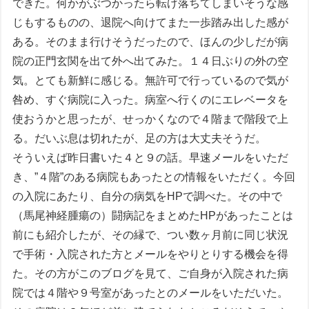
できた。何かがぶつかったら転げ落ちてしまいそうな感
じもするものの、退院へ向けてまた一歩踏み出した感が
ある。そのまま行けそうだったので、ほんの少しだが病
院の正門玄関を出て外へ出てみた。１４日ぶりの外の空
気。とても新鮮に感じる。無許可で行っているので気が
咎め、すぐ病院に入った。病室へ行くのにエレベータを
使おうかと思ったが、せっかくなので４階まで階段で上
る。だいぶ息は切れたが、足の方は大丈夫そうだ。
そういえば昨日書いた４と９の話。早速メールをいただ
き、”４階”のある病院もあったとの情報をいただく。今回
の入院にあたり、自分の病気をHPで調べた。その中で
（馬尾神経腫瘍の）闘病記をまとめたHPがあったことは
前にも紹介したが、その縁で、つい数ヶ月前に同じ状況
で手術・入院された方とメールをやりとりする機会を得
た。その方がこのブログを見て、ご自身が入院された病
院では４階や９号室があったとのメールをいただいた。