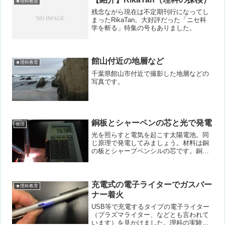
★理科教育
ンジン（石油のな...
残念ながら現在は不定期刊行になってし
まったRikaTan。大好評だった「ニセ科
学を斬る」特集の号もありました。
館山付近の地層など
★理科教育
千葉県館山市付近で撮影した地層などの
写真です。
銅板とシャーペンの芯と光で発電
物理
光を照らすと電気を起こす太陽電池。同
じ原理で発電してみましょう。材料は銅
の板とシャープペンシルの芯です。銅板
をガスバーナーで強く熱します。通常の
ガスコンロなどでは難しいでしょう。
1000℃以上に加熱し、水で急激に冷やし
ます。そうすると、黒く...
充電式の電子ライターでガスバー
★理科教育
ナー着火
USB等で充電するタイプの電子ライター
（プラズマライター、などとも言われて
います）を見かけました。理科の実験で