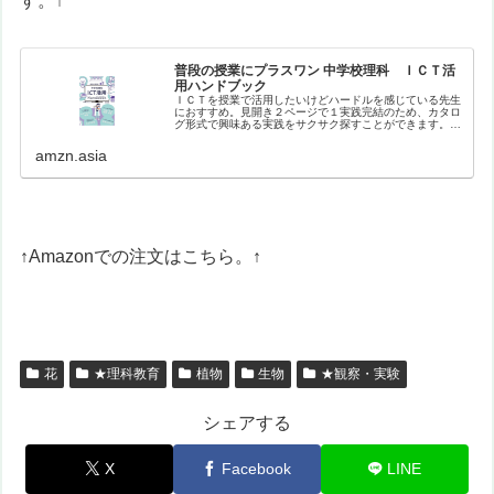
す。↑
普段の授業にプラスワン 中学校理科 ＩＣＴ活
用ハンドブック
ＩＣＴを授業で活用したいけどハードルを感じている先生
におすすめ。見開き２ページで１実践完結のため、カタロ
グ形式で興味ある実践をサクサク探すことができます。バ
ラエティに富んだ実践を、生徒や教員のナマの声を盛り込
みながら紹介。【目次】はじめにイ…
amzn.asia
↑Amazonでの注文はこちら。↑
花
★理科教育
植物
生物
★観察・実験
シェアする
X
Facebook
LINE