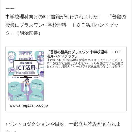
ーー
中学校理科向けのICT書籍が刊行されました！ 「
普段の
授業にプラスワン
中学校理科 ＩＣＴ活用ハンドブッ
ク
」（明治図書）
『普段の授業にプラスワン 中学校理科 ＩＣＴ
活用ハンドブック』
【気軽に取り組める理科授業でのＩＣＴ活用アイデア】Ｉ
ＣＴを授業で活用したいけどハードルを感じている先生に
おすすめ。見開き２ページで１実践完結のため、カタログ
形式で興味ある実践をサクサク探すことができます。バラ
エティに富んだ実践を、生徒や教員…
www.meijitosho.co.jp
↑イントロダクションや目次、一部立ち読みが見られま