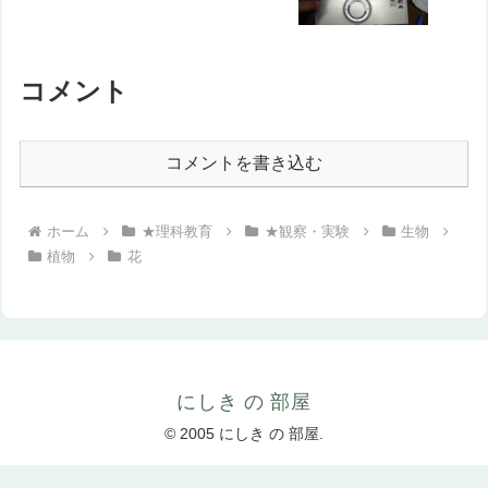
コメント
コメントを書き込む
ホーム
★理科教育
★観察・実験
生物
植物
花
にしき の 部屋
© 2005 にしき の 部屋.