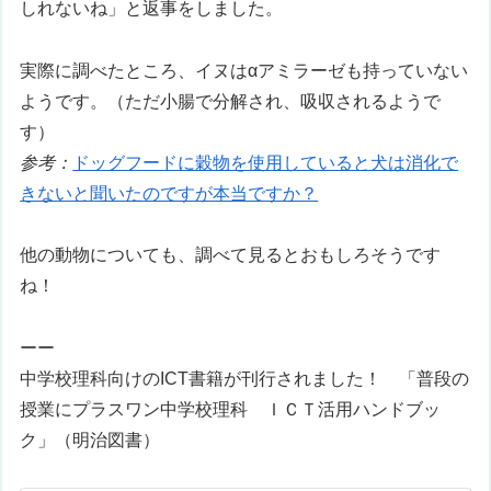
しれないね」と返事をしました。
実際に調べたところ、イヌはαアミラーゼも持っていない
ようです。（ただ小腸で分解され、吸収されるようで
す）
参考：
ドッグフードに穀物を使用していると犬は消化で
きないと聞いたのですが本当ですか？
他の動物についても、調べて見るとおもしろそうです
ね！
ーー
中学校理科向けのICT書籍が刊行されました！ 「
普段の
授業にプラスワン
中学校理科 ＩＣＴ活用ハンドブッ
ク
」（明治図書）