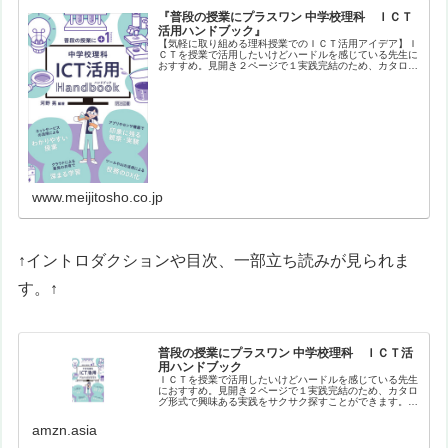
『普段の授業にプラスワン 中学校理科 ＩＣＴ
活用ハンドブック』
【気軽に取り組める理科授業でのＩＣＴ活用アイデア】Ｉ
ＣＴを授業で活用したいけどハードルを感じている先生に
おすすめ。見開き２ページで１実践完結のため、カタログ
形式で興味ある実践をサクサク探すことができます。バラ
エティに富んだ実践を、生徒や教員…
www.meijitosho.co.jp
↑イントロダクションや目次、一部立ち読みが見られま
す。↑
普段の授業にプラスワン 中学校理科 ＩＣＴ活
用ハンドブック
ＩＣＴを授業で活用したいけどハードルを感じている先生
におすすめ。見開き２ページで１実践完結のため、カタロ
グ形式で興味ある実践をサクサク探すことができます。バ
ラエティに富んだ実践を、生徒や教員のナマの声を盛り込
みながら紹介。【目次】はじめにイ…
amzn.asia