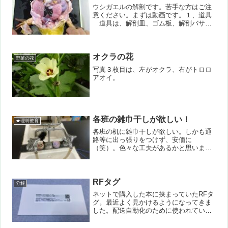
な行動です。・理科...
ウシガエルの解剖です。苦手な方はご注
意ください。まずは動画です。１、道具
道具は、解剖皿、ゴム板、解剖バサ
ミ、骨きりバサミ、ピン（木綿針）、ピ
ンセットなどです。ほとんどは理科の観
察実験用具用として販売されています
が、「さぐり棒」として医療...
オクラの花
野菜の花
写真３枚目は、左がオクラ、右がトロロ
アオイ。
各班の雑巾干しが欲しい！
★理科教育
各班の机に雑巾干しが欲しい。しかも通
路等に出っ張りをつけず、安価に
（笑）。色々な工夫があるかと思います
が、私は針金ハンガーでやってみまし
た。詳細は写真で見ての通りです。参考
になれば幸いです。一本の針金ハンガー
で２つ、付けられます。
RFタグ
分解
ネットで購入した本に挟まっていたRFタ
グ。最近よく見かけるようになってきま
した。配送自動化のために使われている
のでしょう。写真1枚目のような外見で
す。台紙にシールが貼ってあるような感