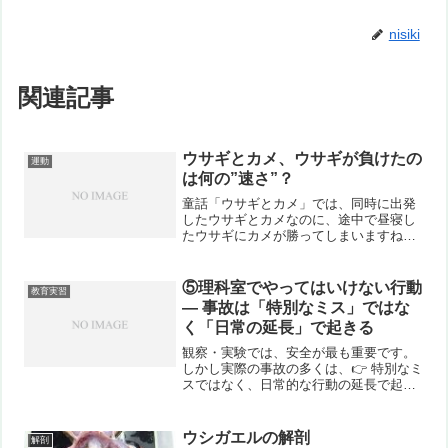
nisiki
関連記事
ウサギとカメ、ウサギが負けたの
運動
は何の”速さ”？
童話「ウサギとカメ」では、同時に出発
したウサギとカメなのに、途中で昼寝し
たウサギにカメが勝ってしまいますね。
速く走れるウサギが、歩みの遅いカメに
負けてしまう話です。そこで質問が。
「ウサギが負けたのは、カメの「平均の
⑤理科室でやってはいけない行動
教育実習
速さ」でいいのですか？」小...
― 事故は「特別なミス」ではな
く「日常の延長」で起きる
観察・実験では、安全が最も重要です。
しかし実際の事故の多くは、👉 特別なミ
スではなく、日常的な行動の延長で起き
ています。つまり、👉 「いつもの行動」
が場所によって事故になるということで
す。■よくあるNG行動例えば、次のよう
ウシガエルの解剖
解剖