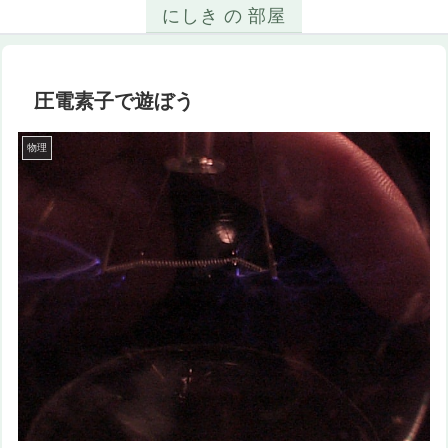
にしき の 部屋
圧電素子で遊ぼう
物理