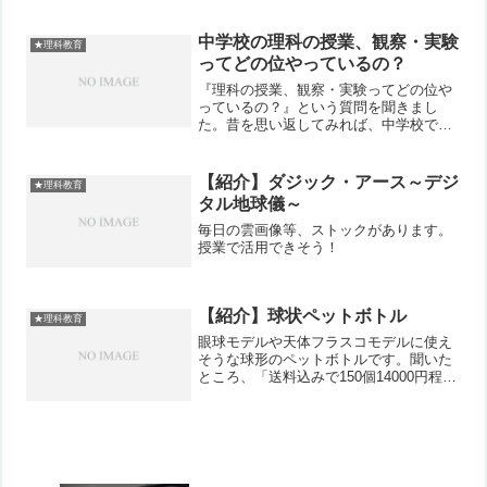
なりリアル風に、宇宙飛行士の選考やそ
れぞれの仕事が描かれています。少し先
の年代の設定なので、現段階ではここま
中学校の理科の授業、観察・実験
★理科教育
で実用化できていない...
ってどの位やっているの？
『理科の授業、観察・実験ってどの位や
っているの？』という質問を聞きまし
た。昔を思い返してみれば、中学校では
全然理科の実験をやらなかった、という
記憶の方もいらっしゃるかと思います。
私も、少なくとも今自分がやっているよ
【紹介】ダジック・アース～デジ
★理科教育
りは、数は少なかった、、、...
タル地球儀～
毎日の雲画像等、ストックがあります。
授業で活用できそう！
【紹介】球状ペットボトル
★理科教育
眼球モデルや天体フラスコモデルに使え
そうな球形のペットボトルです。聞いた
ところ、「送料込みで150個14000円程
度」だそうです。「三伸樹脂工業は、お
客様からのご要望に応え、球状ペットボ
トルを開発いたしました。」