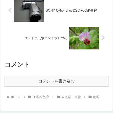
SONY Cyber-shot DSC-F505K分解
エンドウ（紫エンドウ）の花
コメント
コメントを書き込む
ホーム
★理科教育
★観察・実験
物理