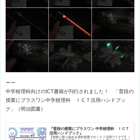
ーー
中学校理科向けのICT書籍が刊行されました！ 「
普段の
授業にプラスワン
中学校理科 ＩＣＴ活用ハンドブッ
ク
」（明治図書）
『普段の授業にプラスワン 中学校理科 ＩＣＴ
活用ハンドブック』
【気軽に取り組める理科授業でのＩＣＴ活用アイデア】Ｉ