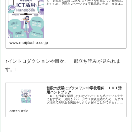
ＣＴを授業で活用したいけどハードルを感じている先生に
おすすめ。見開き２ページで１実践完結のため、カタログ
形式で興味ある実践をサクサク探すことができます。バラ
エティに富んだ実践を、生徒や教員…
www.meijitosho.co.jp
↑イントロダクションや目次、一部立ち読みが見られま
す。↑
普段の授業にプラスワン 中学校理科 ＩＣＴ活
用ハンドブック
ＩＣＴを授業で活用したいけどハードルを感じている先生
におすすめ。見開き２ページで１実践完結のため、カタロ
グ形式で興味ある実践をサクサク探すことができます。バ
ラエティに富んだ実践を、生徒や教員のナマの声を盛り込
みながら紹介。【目次】はじめにイ…
amzn.asia