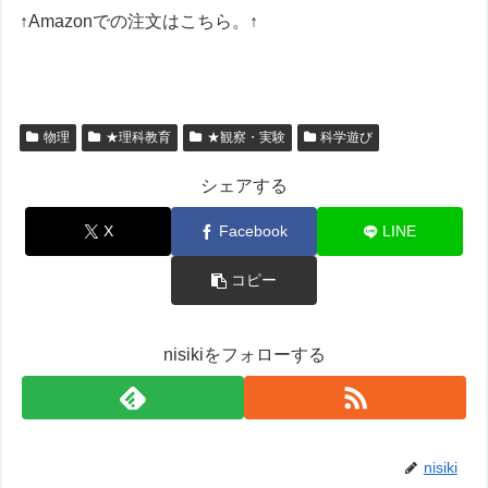
↑Amazonでの注文はこちら。↑
物理
★理科教育
★観察・実験
科学遊び
シェアする
X
Facebook
LINE
コピー
nisikiをフォローする
nisiki