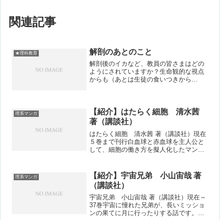
関連記事
解剖のあとのこと
★理科教育
解剖後のイカなど、教員の皆さまはどの
ようにされていますか？生命観的な視点
からも（あとは生徒の食いつきから
も）、本当は食べてあげたい気持ちはす
ごく強くあります。ですが食中毒事故の
発生が今までにも何件も発生しており、
（特に今はコロナ禍ということ...
【紹介】はたらく細胞 清水茜
理系マンガ
著（講談社）
はたらく細胞 清水茜 著（講談社）現在
５巻まで刊行白血球と赤血球を主人公と
して、細胞の働き方を擬人化したマン
ガ。外から侵入した細菌と戦うなど、バ
トルシーンも多めです。細かい部分で
は、専門の方からの突っ込みも入ること
【紹介】宇宙兄弟 小山宙哉 著
理系マンガ
多いです。最初の巻が出た時...
（講談社）
宇宙兄弟 小山宙哉 著（講談社）現在～
37巻宇宙に憧れた兄弟が、長いミッショ
ンの果てに月に行ったりする話です。か