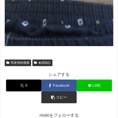
馬尾神経腫瘍
★闘病記
シェアする
X
Facebook
LINE
コピー
nisikiをフォローする