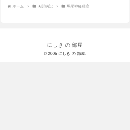
ホーム
★闘病記
馬尾神経腫瘍
にしき の 部屋
© 2005 にしき の 部屋.