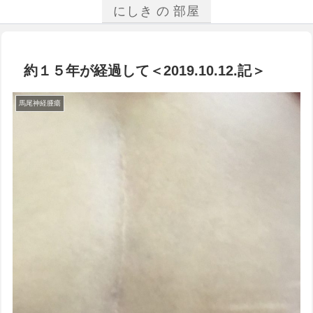
にしき の 部屋
約１５年が経過して＜2019.10.12.記＞
馬尾神経腫瘍