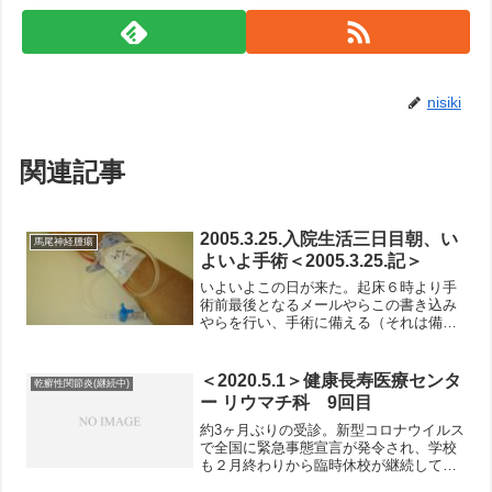
nisiki
関連記事
2005.3.25.入院生活三日目朝、い
馬尾神経腫瘍
よいよ手術＜2005.3.25.記＞
いよいよこの日が来た。起床６時より手
術前最後となるメールやらこの書き込み
やらを行い、手術に備える（それは備え
か？）。あと８時くらいまでにはトイレ
と着替えを済ませておく（こういうのを
普通は備えと言うのだろう）。着替え
＜2020.5.1＞健康長寿医療センタ
乾癬性関節炎(継続中)
は、昨日の検査の時もそうで...
ー リウマチ科 9回目
約3ヶ月ぶりの受診。新型コロナウイルス
で全国に緊急事態宣言が発令され、学校
も２月終わりから臨時休校が継続してい
ます。そして週１の出校と週４の自宅勤