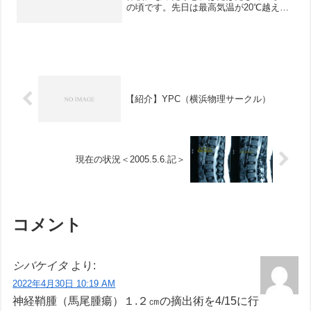
の頃です。先日は最高気温が20℃越え、
今までで一番早い開花宣言が3/14にあり
ました。ところがその日は花冷えとな
り、みぞれもぱらついていました。そし
て今朝も最低気...
【紹介】YPC（横浜物理サークル）
現在の状況＜2005.5.6.記＞
コメント
シバケイタ
より:
2022年4月30日 10:19 AM
神経鞘腫（馬尾腫瘍）１.２㎝の摘出術を4/15に行