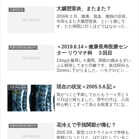
務。社会全体が夢想だにしていなかった
状況になっています。病院でも、院内で
大腸憩室炎、またまた？
大腸憩室炎
の集団感染が何カ所でも...
2016年２月。腹痛、貧血、微熱の症状。
今回もまた大腸憩室炎、という感じで
す。ただ病院に行くほどではなかったた
め、しばらく体力温存＆腸に負担かけな
いようにして、様子見しました。数日後
にはほぼ症状がなくなりました。今回は
憩室炎と断定はできませ...
＜2019.6.14＞健康長寿医療セン
乾癬性関節炎(継続中)
ター リウマチ科 ３回目
12mgを服用し４週間。関節の痛みもずい
ぶん軽快してきた印象です。血沈60分も
31mmに下がりました。ヘモグロビンは
12.7と低いまま。メトトレキサート12mg
継続。この後、２回ほど受診しました
が、ほぼ同じ状態。
現在の状況＜2005.5.6.記＞
馬尾神経腫瘍
気がつくと手術してからもう一ヶ月と１
０日ほど経ちました。背中の方は、入浴
時も軽くこすって洗える程度までになり
ました。背中は肉眼で見られないので少
し慎重になっていますが、普通にこすっ
ても大丈夫かもしれません。コルセット
については、はずしていい...
花冷えで手指関節が痛む？
乾癬性関節炎(継続中)
2020.3月。新型コロナウイルスで学校も
休校になったりと、ばたばたしているこ