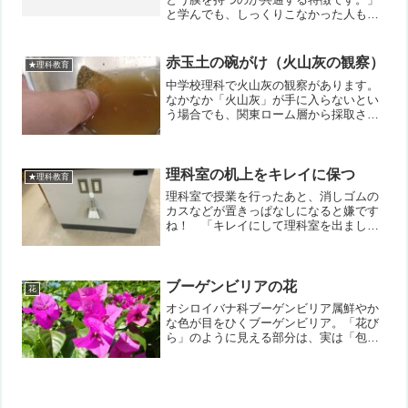
と学んでも、しっくりこなかった人もい
ると思います。イカとタコは同じなか
ま、というのがわかるようでも、イカと
カイでは違うなかまのような気がしませ
赤玉土の碗がけ（火山灰の観察）
★理科教育
んか。中学校で学ぶ生物のな...
中学校理科で火山灰の観察があります。
なかなか「火山灰」が手に入らないとい
う場合でも、関東ローム層から採取され
ている赤玉土を使うと、火山灰の観察が
できます。親指の腹で汚れをこすり落と
すように、そして米をとぐようにやって
いくといいです。写真６枚...
理科室の机上をキレイに保つ
★理科教育
理科室で授業を行ったあと、消しゴムの
カスなどが置きっぱなしになると嫌です
ね！ 「キレイにして理科室を出ましょ
う！」と何度言っても変わらない・・・
という場面もあるでしょう（泣）。もし
かしたら「キレイにしない」のではな
く、「キレイにしにくい」の...
ブーゲンビリアの花
花
オシロイバナ科ブーゲンビリア属鮮やか
な色が目をひくブーゲンビリア。「花び
ら」のように見える部分は、実は「包葉
（苞葉）」と言う葉です。本当の花は、
中央でめしべのように見える３本の部
分。この写真では、実はまだ開花してい
ません。