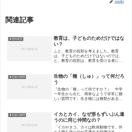
nisiki
関連記事
教育は、子どものためだけではな
★理科教育
い？
ふと、教育の役割を考えました。教育
は、子どものためだけではないのでは、
と。教育の役割は、教育を受ける者にと
っての成長を促す、つまりは子どものた
め、というのももちろんあります。た
だ、その社会全体の文化水準を維持、向
生物の「種（しゅ）」って何だろ
★生徒の疑問
上させる、というのもあるので...
う
『生物の「種」って何ですか？』 中学
一年生から出た、簡単なようで非常に難
しい質問です。生き物には種類がある。
生物の種類、理科的に言えば「種（し
ゅ）」。イヌやネコ、チューリップにタ
ンポポ。それぞれ別々の種です。実はそ
イカとカイ、なぜ形もずいぶん違
★生徒の疑問
の区別はとても難しいのです...
うのに同じ仲間なの？
「イカやタコ、カイは軟体動物です。外
とう膜を持つのが共通する特徴です。」