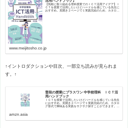
活用ハンドブック』
【気軽に取り組める理科授業でのＩＣＴ活用アイデア】Ｉ
ＣＴを授業で活用したいけどハードルを感じている先生に
おすすめ。見開き２ページで１実践完結のため、カタログ
形式で興味ある実践をサクサク探すことができます。バラ
エティに富んだ実践を、生徒や教員…
www.meijitosho.co.jp
↑イントロダクションや目次、一部立ち読みが見られま
す。↑
普段の授業にプラスワン 中学校理科 ＩＣＴ活
用ハンドブック
ＩＣＴを授業で活用したいけどハードルを感じている先生
におすすめ。見開き２ページで１実践完結のため、カタロ
グ形式で興味ある実践をサクサク探すことができます。バ
ラエティに富んだ実践を、生徒や教員のナマの声を盛り込
みながら紹介。【目次】はじめにイ…
amzn.asia