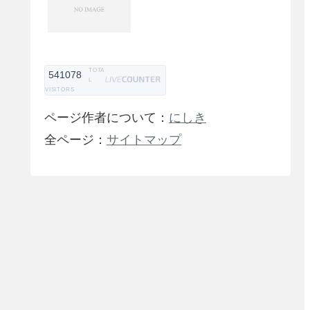
TOTA
541078
L
VISITORS
ページ作者について：
にしき
全ページ：
サイトマップ