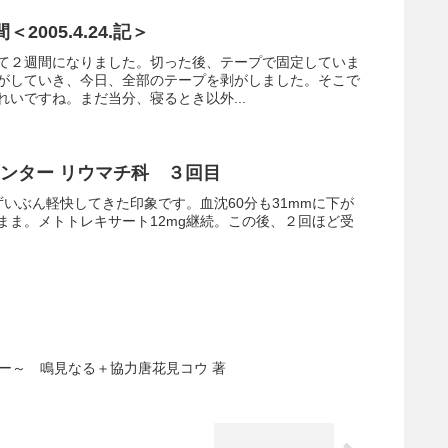
005.4.24.記＞
て２週間になりました。切った後、テープで固定していま
がしていき、今日、全部のテープを剥がしました。そこで
いですね。まだ当分、寝るとき以外...
療センター リウマチ科 ３回目
ずいぶん軽快してきた印象です。血沈60分も31mmに下が
いまま。メトトレキサート12mg継続。この後、２回ほど受
ー～ 鳴見なる＋協力唐花見コウ 著