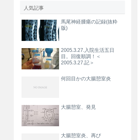
人気記事
馬尾神経腫瘍の記録(抜粋
版)
2005.3.27.入院生活五日
目。回復順調！＜
2005.3.27.記＞
何回目かの大腸憩室炎
大腸憩室、発見
大腸憩室炎、再び