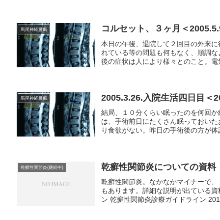
コルセット、３ヶ月＜2005.5.
馬尾神経腫瘍
本日の午後、退院して２回目の外来に
れている等の問題も何もなく、順調な
後の症状は人により様々とのこと。電気
2005.3.26.入院生活四日目＜20
馬尾神経腫瘍
結局、１０分くらい眠ったのを何回か
は、手術前日にたくさん眠っておいた
り食欲がない。昨日の手術後の方が体調
乾癬性関節炎についての資料
乾癬性関節炎(継続中)
乾癬性関節炎。なかなかマイナーで、
もあります。詳細な説明が出ている資
ン 乾癬性関節炎診療ガイドライン 201