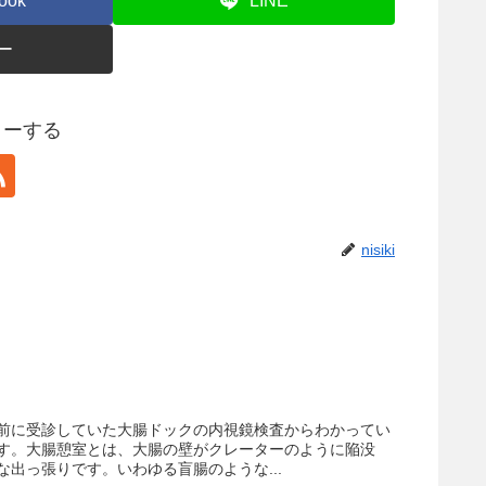
ook
LINE
ー
ォローする
nisiki
前に受診していた大腸ドックの内視鏡検査からわかってい
す。大腸憩室とは、大腸の壁がクレーターのように陥没
出っ張りです。いわゆる盲腸のような...