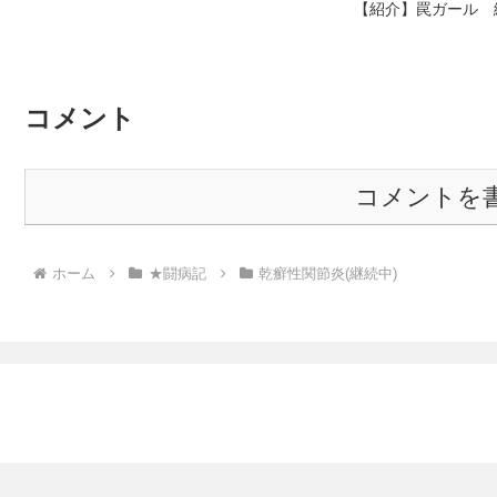
【紹介】罠ガール 緑
コメント
コメントを
ホーム
★闘病記
乾癬性関節炎(継続中)