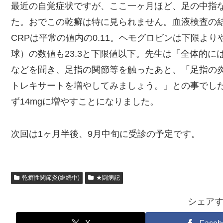
最近の自覚症状ですが、ここ一ヶ月ほど、足の中指
た。おでこの乾癬は特に見られません。血液検査の結
CRPは平常の値内の0.11。ヘモグロビンは下限よりや
球）の数値も23.3と下限値以下。先生は「全体的
などを聞き、足指の関節等を触ったあと、「足指の炎
トレキサートを増やしてみましょう。」との事でした
ず14mgに増やすことになりました。
次回は1ヶ月半後、9月中旬に受診の予定です。
乾癬性関節炎(継続中)
★闘病記
シェア