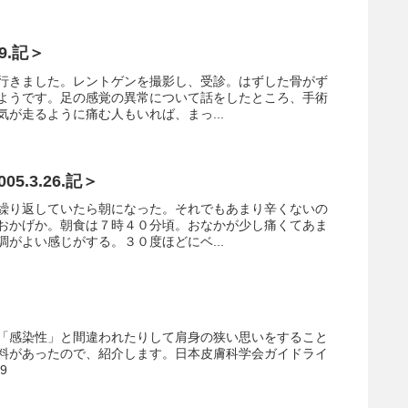
9.記＞
行きました。レントゲンを撮影し、受診。はずした骨がず
ようです。足の感覚の異常について話をしたところ、手術
が走るように痛む人もいれば、まっ...
05.3.26.記＞
繰り返していたら朝になった。それでもあまり辛くないの
おかげか。朝食は７時４０分頃。おなかが少し痛くてあま
がよい感じがする。３０度ほどにベ...
「感染性」と間違われたりして肩身の狭い思いをすること
料があったので、紹介します。日本皮膚科学会ガイドライ
9