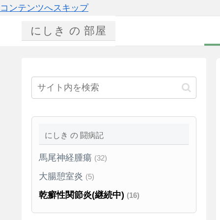
コンテンツへスキップ
にしき の 部屋
にしき の 闘病記
馬尾神経腫瘍
(32)
大腸憩室炎
(5)
乾癬性関節炎(継続中)
(16)