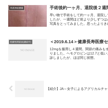
手術後約一ヶ月、退院後２週間＜2
馬尾神経腫瘍
早い物で手術をして約一ヶ月、退院し
したが、一週間ほど前より少しずつは
写真をとってみました。思ったよりきれ
＜2019.6.14＞健康長寿医
乾癬性関節炎(継続中)
12mgを服用し４週間。関節の痛みも
りました。ヘモグロビンは12.7と低
診しましたが、ほぼ同じ状態。
【紹介】JA～女子によるアグリカルチャ