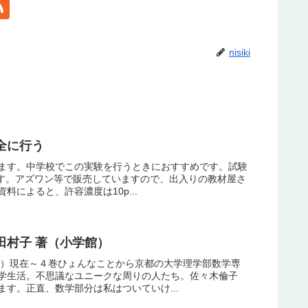
nisiki
全に行う
ます。中学校でこの実験を行うときにおすすめです。試験
です。アズワン等で販売していますので、出入りの教材屋さ
によると、許容濃度は10p...
田村子 著（小学館）
館）現在～４巻ひょんなことから京都の大学理学部数学専
学生活。不思議なユニークな周りの人たち。佐々木倫子
す。正直、数学部分は私はついていけ...