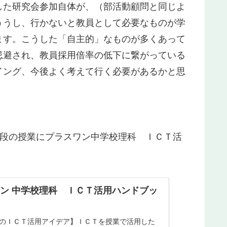
した研究会参加自体が、（部活動顧問と同じよ
ううし、行かないと教員として必要なものが学
ます。こうした「自主的」なものが多くあって
忌避され、教員採用倍率の低下に繋がっている
イング、今後よく考えて行く必要があるかと思
段の授業にプラスワン
中学校理科 ＩＣＴ活
ン 中学校理科 ＩＣＴ活用ハンドブッ
のＩＣＴ活用アイデア】ＩＣＴを授業で活用した