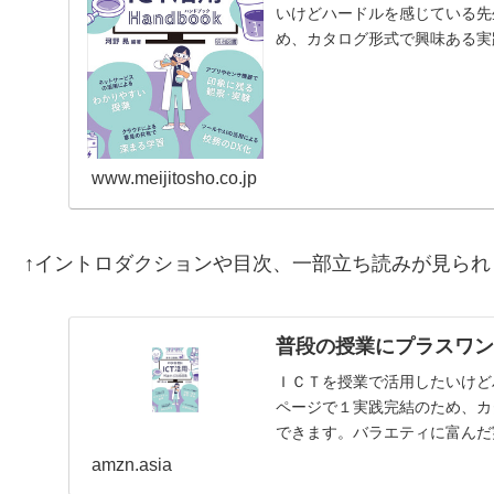
いけどハードルを感じている先
め、カタログ形式で興味ある実
富んだ実践を、生徒や教員…
www.meijitosho.co.jp
↑イントロダクションや目次、一部立ち読みが見られ
普段の授業にプラスワン
ＩＣＴを授業で活用したいけど
ページで１実践完結のため、カ
できます。バラエティに富んだ
紹介。【目次】はじめにイ…
amzn.asia