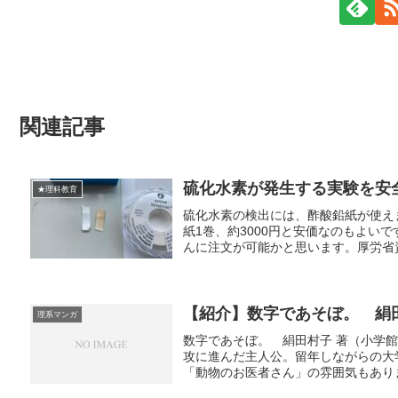
関連記事
硫化水素が発生する実験を安
★理科教育
硫化水素の検出には、酢酸鉛紙が使え
紙1巻、約3000円と安価なのもよい
んに注文が可能かと思います。厚労省資料
【紹介】数字であそぼ。 絹
理系マンガ
数字であそぼ。 絹田村子 著（小学
攻に進んだ主人公。留年しながらの大
「動物のお医者さん」の雰囲気もありま