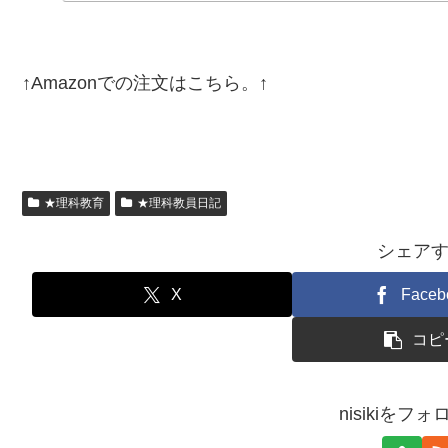
↑Amazonでの注文はこちら。↑
★理科教育
★理科教員日記
シェア
X
Faceb
コピ
nisikiをフ