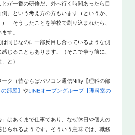
ことが一番の研修だ、外へ行く時間あったら目
面倒』という考え方の方もいます（というか、
？） そうしたことを学校で刷り込まれたら、
います。
的は同じなのに一部反目し合っているような側
に感じることもあります。（そこで争う前に、
は、と）
ク（昔ならばパソコン通信Nifty【理科の部
理科の部屋】
や
LINEオープングループ【理科室の
。
」はあくまで仕事であり、なぜ休日や個人の
感じられるようです。そういう意味では、職務