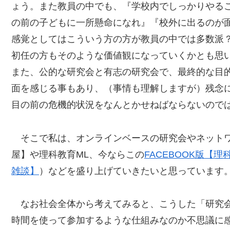
ょう。また教員の中でも、『学校内でしっかりやる
の前の子どもに一所懸命になれ』『校外に出るのが
感覚としてはこういう方の方が教員の中では多数派
初任の方もそのような価値観になっていくかとも思
また、公的な研究会と有志の研究会で、最終的な目
面を感じる事もあり、（事情も理解しますが）残念
目の前の危機的状況をなんとかせねばならないので
そこで私は、オンラインベースの研究会やネットワー
屋】や理科教育ML、今ならこの
FACEBOOK版【
雑談】
）などを盛り上げていきたいと思っています
なお社会全体から考えてみると、こうした「研究会
時間を使って参加するような仕組みなのか不思議に