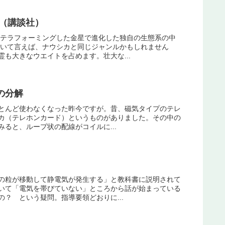
著（講談社）
巻テラフォーミングした金星で進化した独自の生態系の中
強いて言えば、ナウシカと同じジャンルかもしれません
も大きなウエイトを占めます。壮大な...
の分解
とんど使わなくなった昨今ですが。昔、磁気タイプのテレ
レカ（テレホンカード）というものがありました。その中の
ると、ループ状の配線がコイルに...
の粒が移動して静電気が発生する」と教科書に説明されて
いて「電気を帯びていない」ところから話が始まっている
？ という疑問。指導要領どおりに...