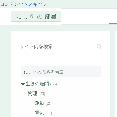
コンテンツへスキップ
にしき の 部屋
にしき の 理科準備室
★生徒の疑問
(56)
物理
(20)
運動
(2)
電気
(11)