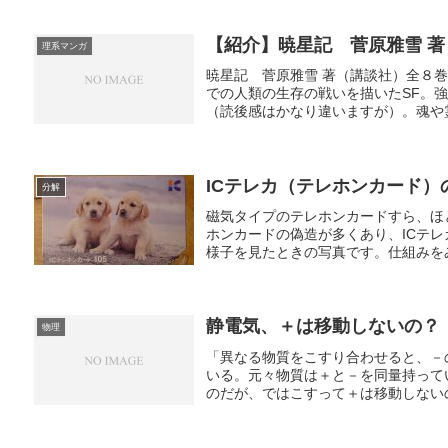
【紹介】暁星記 菅原雅雪 
理系マンガ
暁星記 菅原雅雪 著（講談社）全８
での人類の生存の戦いを描いたSF。
（読後感はかなり違いますが）。魂や霊
ICテレカ（テレホンカード）
分解
磁気タイプのテレホンカードすら、ほ
ホンカードの偽造が多くあり、ICテ
様子を見たときの写真です。仕組みをみ
静電気、＋は移動しないの？
物理
「異なる物質をこすり合わせると、－
いる。元々物質は＋と－を同量持って
のだが、ではこすって＋は移動しないの