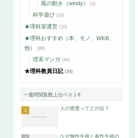
風の動き（windy）
(3)
科学遊び
(16)
★理科室運営
(10)
★理科おすすめ（本、モノ、WEB、
他）
(88)
理系マンガ
(44)
★理科教員日記
(34)
一週間閲覧数上位ベスト8
人の密度ってどの位？
なぜ無性生殖と有性生殖の