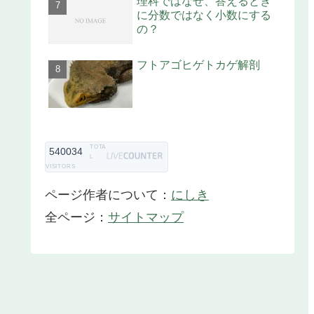
理科ではなぜ、答えるとき
に分数ではなく小数にする
の？
フトアゴヒゲトカゲ解剖
TOTA
540034
L
VISITORS
ページ作者について：
にしき
全ページ：
サイトマップ