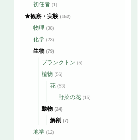
初任者
(1)
★観察・実験
(152)
物理
(38)
化学
(23)
生物
(79)
プランクトン
(5)
植物
(56)
花
(53)
野菜の花
(15)
動物
(24)
解剖
(7)
地学
(12)