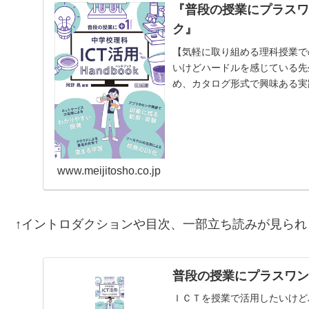
『普段の授業にプラスワ
ク』
【気軽に取り組める理科授業で
いけどハードルを感じている先
め、カタログ形式で興味ある実
富んだ実践を、生徒や教員…
www.meijitosho.co.jp
↑イントロダクションや目次、一部立ち読みが見られ
普段の授業にプラスワン
ＩＣＴを授業で活用したいけど