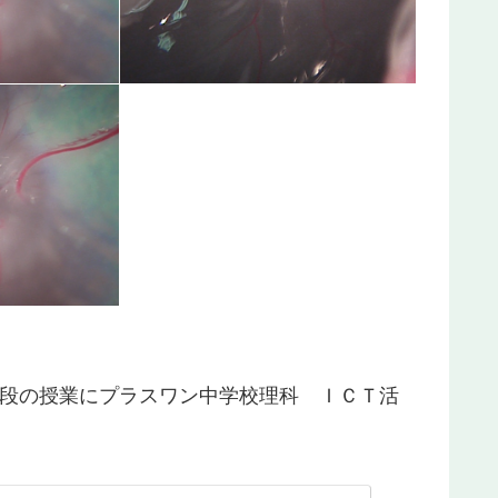
段の授業にプラスワン
中学校理科 ＩＣＴ活