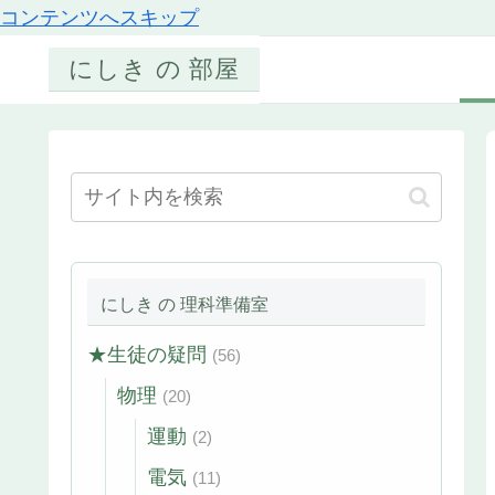
コンテンツへスキップ
にしき の 部屋
にしき の 理科準備室
★生徒の疑問
(56)
物理
(20)
運動
(2)
電気
(11)