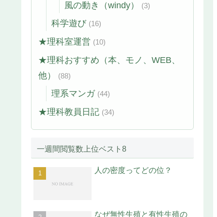
風の動き（windy）
(3)
科学遊び
(16)
★理科室運営
(10)
★理科おすすめ（本、モノ、WEB、
他）
(88)
理系マンガ
(44)
★理科教員日記
(34)
一週間閲覧数上位ベスト8
人の密度ってどの位？
なぜ無性生殖と有性生殖の