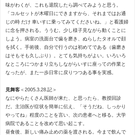
味がわくが、これも退院したら調べてみようと思う。
「コルセットが木曜日にできますから、それまではお通
じの時 だけ 車いすに乗ってみてくださいね。」と看護婦
に念を押される。ううむ。少し様子見ながら動くことに
しよう。病室の洗面台で歯を磨き、ぬらしたタオルで顔
を拭く。手術後、自分で行うのは初めてである（歯磨き
はそもそも久しぶり）。とても気持ちがよい。いろいろ
なところにつかまり立ちしながらいすに座っての作業と
なったが、また一歩日常に戻りつつある事を実感。
見舞客
＜2005.3.28.記＞
なにやらたくさん医師が来た、と思ったら、教授回診
だ。主治医が症状を簡単に伝え、「そうだね、しっかり
やってね」程度のことを言い、次の患者へと移る。大学
病院であることを改めて思い起こす。
昼食後、新しい痛み止めの薬を渡される。今まで飲んで