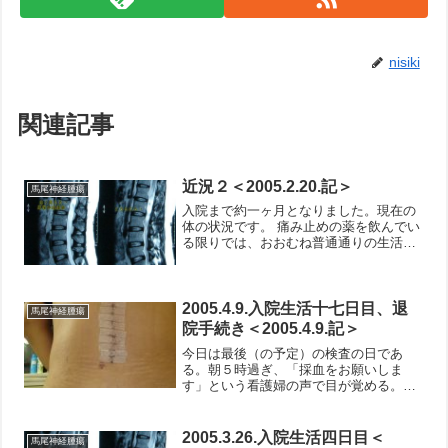
nisiki
関連記事
近況２＜2005.2.20.記＞
馬尾神経腫瘍
入院まで約一ヶ月となりました。現在の
体の状況です。 痛み止めの薬を飲んでい
る限りでは、おおむね普通通りの生活を
送れています。ただ天気の悪い日は、何
となく足にしびれがあるような感じがし
ます。恐らく低気圧と関係あるのでしょ
う。一番辛いのは、咳や...
2005.4.9.入院生活十七日目、退
馬尾神経腫瘍
院手続き＜2005.4.9.記＞
今日は最後（の予定）の検査の日であ
る。朝５時過ぎ、「採血をお願いしま
す」という看護婦の声で目が覚める。他
の病院に入院していたこともある同室の
方の話だと、どの病院でも採血は朝のう
ちに採ることが多いそうだ。ただ６時が
2005.3.26.入院生活四日目＜
馬尾神経腫瘍