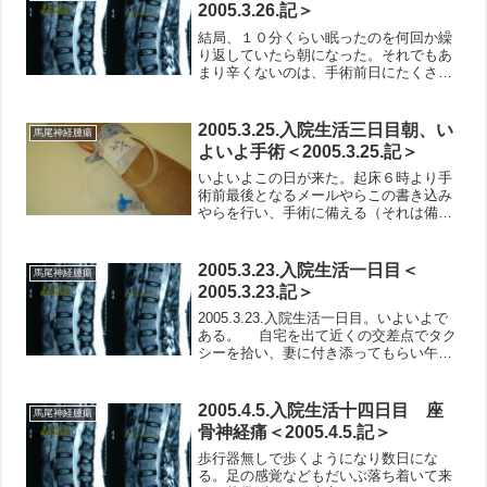
起床なのに、それより前という...
2005.3.26.記＞
結局、１０分くらい眠ったのを何回か繰
り返していたら朝になった。それでもあ
まり辛くないのは、手術前日にたくさん
眠っておいたおかげか。朝食は７時４０
分頃。おなかが少し痛くてあまり食欲が
ない。昨日の手術後の方が体調がよい感
2005.3.25.入院生活三日目朝、い
馬尾神経腫瘍
じがする。３０度ほどにベ...
よいよ手術＜2005.3.25.記＞
いよいよこの日が来た。起床６時より手
術前最後となるメールやらこの書き込み
やらを行い、手術に備える（それは備え
か？）。あと８時くらいまでにはトイレ
と着替えを済ませておく（こういうのを
普通は備えと言うのだろう）。着替え
2005.3.23.入院生活一日目＜
馬尾神経腫瘍
は、昨日の検査の時もそうで...
2005.3.23.記＞
2005.3.23.入院生活一日目。いよいよで
ある。 自宅を出て近くの交差点でタク
シーを拾い、妻に付き添ってもらい午前
９時前帝京病院着。ロビーや児童受付装
置などは新しい感じを受ける。朝からた
くさんの人がいる。入院手続き窓口に行
2005.4.5.入院生活十四日目 座
馬尾神経腫瘍
く。一人待ち...
骨神経痛＜2005.4.5.記＞
歩行器無しで歩くようになり数日にな
る。足の感覚などもだいぶ落ち着いて来