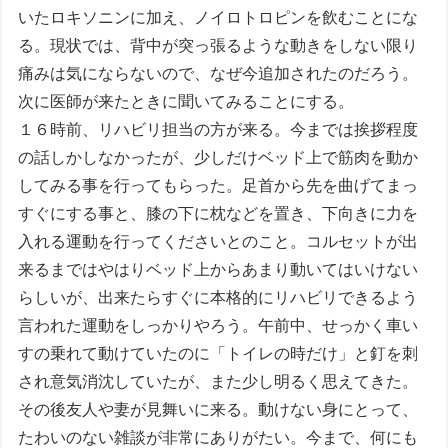
いたロキソニンに加え、ノイロトロピンを飲むことにな
る。現状では、背中が突っ張るような動きをしない限り
痛みは気にならないので、なぜ今追加されたのだろう。
次に医師が来たときに聞いてみることにする。
１６時前、リハビリ担当の方が来る。今までは挨拶程度
の話しかしなかったが、少しだけベッド上で筋肉を動か
してみる事を行ってもらった。足首から先を曲げてまっ
すぐにする事と、膝の下に枕などを置き、下向きに力を
入れる運動を行ってくださいとのこと。コルセットが出
来るまではやはりベッド上からあまり動いてはいけない
らしいが、出来たらすぐに本格的にリハビリできるよう
言われた運動をしっかりやろう。午前中、せっかく車い
すの乗れて動けていたのに「トイレの時だけ」と釘を刺
され意気消沈していたが、また少し明るく思えてきた。
その後友人や妻が見舞いに来る。動けない身にとって、
たわいのない雑談が非常にありがたい。今まで、何にも