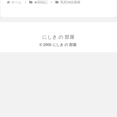
ホーム
★闘病記
馬尾神経腫瘍
にしき の 部屋
© 2005 にしき の 部屋.