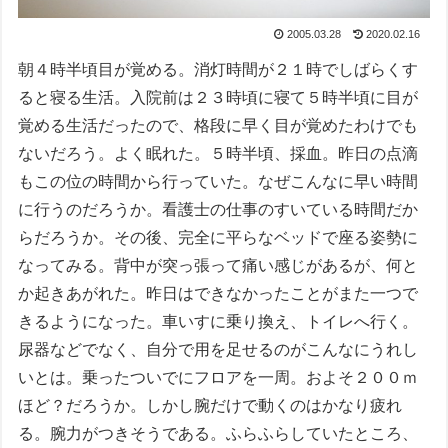
2005.03.28
2020.02.16
朝４時半頃目が覚める。消灯時間が２１時でしばらくす
ると寝る生活。入院前は２３時頃に寝て５時半頃に目が
覚める生活だったので、格段に早く目が覚めたわけでも
ないだろう。よく眠れた。５時半頃、採血。昨日の点滴
もこの位の時間から行っていた。なぜこんなに早い時間
に行うのだろうか。看護士の仕事のすいている時間だか
らだろうか。その後、完全に平らなベッドで座る姿勢に
なってみる。背中が突っ張って痛い感じがあるが、何と
か起きあがれた。昨日はできなかったことがまた一つで
きるようになった。車いすに乗り換え、トイレへ行く。
尿器などでなく、自分で用を足せるのがこんなにうれし
いとは。乗ったついでにフロアを一周。およそ２００ｍ
ほど？だろうか。しかし腕だけで動くのはかなり疲れ
る。腕力がつきそうである。ふらふらしていたところ、