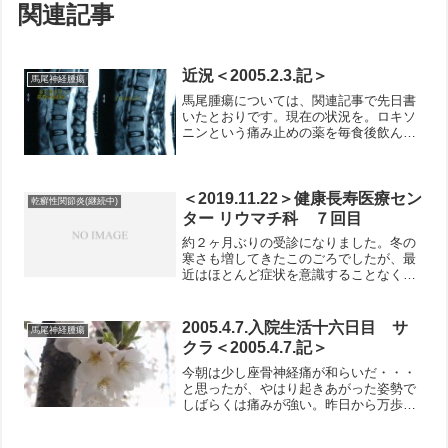
関連記事
近況＜2005.2.3.記＞
馬尾神経腫瘍
馬尾腫瘍については、関連記事で先日書
いたとおりです。現在の状況を。ロキソ
ニンという痛み止めの薬を毎食後飲んで
痛みを止めています。もし飲み忘れた
り、お腹がすいてきたりするぐらいの時
間になると足に神経痛がでてきます。ロ
キソニンは胃を荒らす（とい...
＜2019.11.22＞健康長寿医療セン
乾癬性関節炎(継続中)
ター リウマチ科 ７回目
約２ヶ月ぶりの受診になりました。冬の
寒さも増してきたこのごろでしたが、最
近はほとんど症状を意識することなくな
ってきました。右手の薬指と中指の第二
関節がほんのわずかにうずくような感じ
が残る程度。本日の血液検査でも、血沈
2005.4.7.入院生活十六日目 サ
馬尾神経腫瘍
60分が21、CRPも0...
クラ＜2005.4.7.記＞
今朝は少し座骨神経痛が和らいだ・・・
と思ったが、やはり起きあがった姿勢で
しばらくは痛みが強い。昨日から万歩計
を使い始めた。昨日は約３５００歩。今
日はどのくらいまでいくだろうか。今回