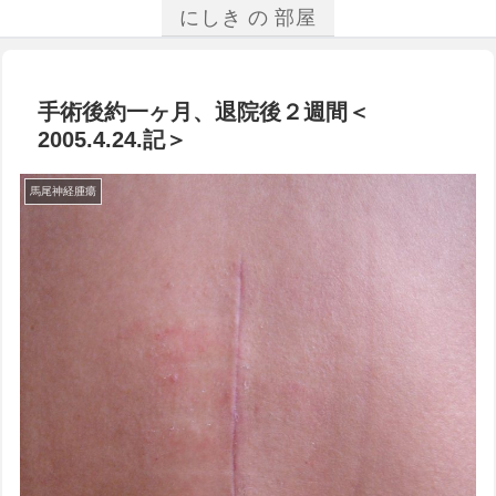
にしき の 部屋
手術後約一ヶ月、退院後２週間＜
2005.4.24.記＞
馬尾神経腫瘍