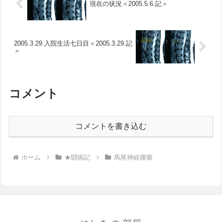
現在の状況＜2005.5.6.記＞
2005.3.29.入院生活七日目＜2005.3.29.記
＞
コメント
コメントを書き込む
ホーム
★闘病記
馬尾神経腫瘍