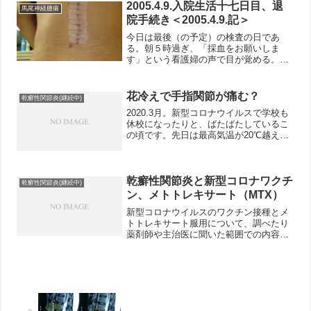
の入院で、筋肉を使ったりどのくらい歩
2005.4.9.入院生活十七日目、退
馬尾神経腫瘍
いたりと、ずいぶん気を遣...
院手続き＜2005.4.9.記＞
今日は最後（の予定）の検査の日であ
る。朝５時過ぎ、「採血をお願いしま
す」という看護婦の声で目が覚める。他
の病院に入院していたこともある同室の
方の話だと、どの病院でも採血は朝のう
ちに採ることが多いそうだ。ただ６時が
花冷えで手指関節が痛む？
乾癬性関節炎(継続中)
起床なのに、それより前という...
2020.3月。新型コロナウイルスで学校も
休校になったりと、ばたばたしているこ
の頃です。先日は最高気温が20℃越え、
今までで一番早い開花宣言が3/14にあり
ました。ところがその日は花冷えとな
り、みぞれもぱらついていました。そし
て今朝も最低気...
乾癬性関節炎と新型コロナワクチ
乾癬性関節炎(継続中)
ン、メトトレキサート（MTX）
新型コロナウイルスのワクチン接種とメ
トトレキサート服用について、調べたり
薬剤師や主治医に聞いた範囲での内容を
まとめました。なお素人が調べた範囲の
ことになりますので、内容についての責
任は一切負えませんのでその旨、ご承知
おきください。 関節リウ...