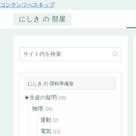
コンテンツへスキップ
にしき の 部屋
にしき の 理科準備室
★生徒の疑問
(56)
物理
(20)
運動
(2)
電気
(11)