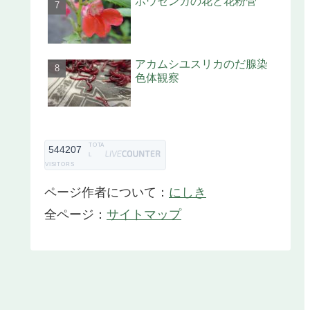
ホウセンカの花と花粉管
アカムシユスリカのだ腺染
色体観察
TOTA
544207
L
VISITORS
ページ作者について：
にしき
全ページ：
サイトマップ