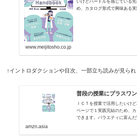
いけどハードルを感じている先
め、カタログ形式で興味ある実
富んだ実践を、生徒や教員…
www.meijitosho.co.jp
↑イントロダクションや目次、一部立ち読みが見られ
普段の授業にプラスワン
ＩＣＴを授業で活用したいけど
ページで１実践完結のため、カ
できます。バラエティに富んだ
紹介。【目次】はじめにイ…
amzn.asia