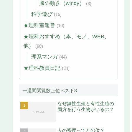
風の動き（windy）
(3)
科学遊び
(16)
★理科室運営
(10)
★理科おすすめ（本、モノ、WEB、
他）
(88)
理系マンガ
(44)
★理科教員日記
(34)
一週間閲覧数上位ベスト8
なぜ無性生殖と有性生殖の
両方を行う生物がいるの？
人の密度ってどの位？