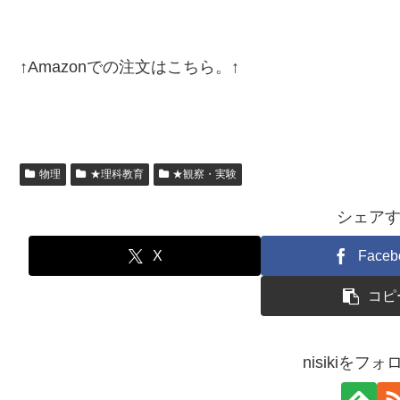
↑Amazonでの注文はこちら。↑
物理
★理科教育
★観察・実験
シェア
X
Faceb
コピ
nisikiをフ