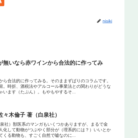
nisiki
が無いなら赤ワインから合法的に作ってみ
から合法的に作ってみる。そのままずばりのコラムです。
留。時折、酒税法やアルコール事業法との関わりがどうな
います（たぶん）。もやもやするそ...
佐々木倫子 著（白泉社）
白泉社）獣医系のマンガもいくつかありますが、まるで金
人化して動物がつぶやく部分が（理系的には？）いいとか
くる動物も、すごく自然で嘘なのに...