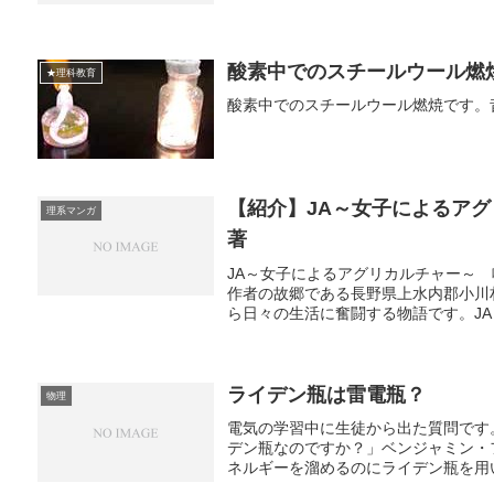
酸素中でのスチールウール燃
★理科教育
酸素中でのスチールウール燃焼です。
【紹介】JA～女子によるア
理系マンガ
著
JA～女子によるアグリカルチャー～ 鳴
作者の故郷である長野県上水内郡小川
ら日々の生活に奮闘する物語です。JA
ライデン瓶は雷電瓶？
物理
電気の学習中に生徒から出た質問です。
デン瓶なのですか？」ベンジャミン・
ネルギーを溜めるのにライデン瓶を用いま