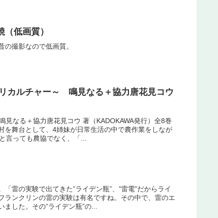
焼（低画質）
昔の撮影なので低画質。
グリカルチャー～ 鳴見なる＋協力唐花見コウ
見なる＋協力唐花見コウ 著（KADOKAWA発行）全8巻
村を舞台として、4姉妹が日常生活の中で農作業をしなが
と言っても農協でなく、「...
「雷の実験で出てきた”ライデン瓶”、”雷電”だからライ
フランクリンの雷の実験は有名ですね。その中で、雷のエ
した。その”ライデン瓶”の...