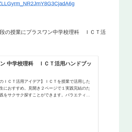
jCZLLGyrm_NR2JmY8G3CjadA6g
段の授業にプラスワン
中学校理科 ＩＣＴ活
ン 中学校理科 ＩＣＴ活用ハンドブッ
のＩＣＴ活用アイデア】ＩＣＴを授業で活用した
生におすすめ。見開き２ページで１実践完結のた
践をサクサク探すことができます。バラエティに