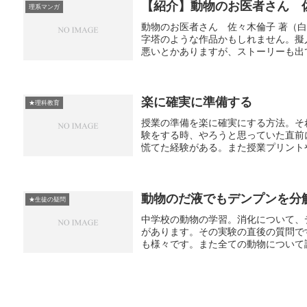
【紹介】動物のお医者さん 
理系マンガ
動物のお医者さん 佐々木倫子 著（
字塔のような作品かもしれません。擬
悪いとかありますが、ストーリーも出て
楽に確実に準備する
★理科教育
授業の準備を楽に確実にする方法。そ
験をする時、やろうと思っていた直前
慌てた経験がある。また授業プリントや
動物のだ液でもデンプンを分
★生徒の疑問
中学校の動物の学習。消化について、
があります。その実験の直後の質問で
も様々です。また全ての動物について調