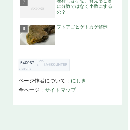
理科ではなぜ、答えるとき
に分数ではなく小数にする
の？
フトアゴヒゲトカゲ解剖
TOTA
540067
L
VISITORS
ページ作者について：
にしき
全ページ：
サイトマップ