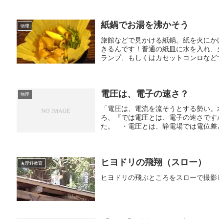
紙鍋でお湯を沸かそう
物理
旅館などで見かける紙鍋。紙を火にか
きるんです！普通の紙皿に水を入れ、
ランプ、もしくはカセットコンロなどで
電圧は、電子の速さ？
物理
「電圧は、電流を流そうとする勢い。
ろ、『では電圧とは、電子の速さです
た。 ・電圧とは、静電場では電位差と
ヒヨドリの飛翔（スロー）
★理科教育
ヒヨドリの飛ぶところをスローで撮影