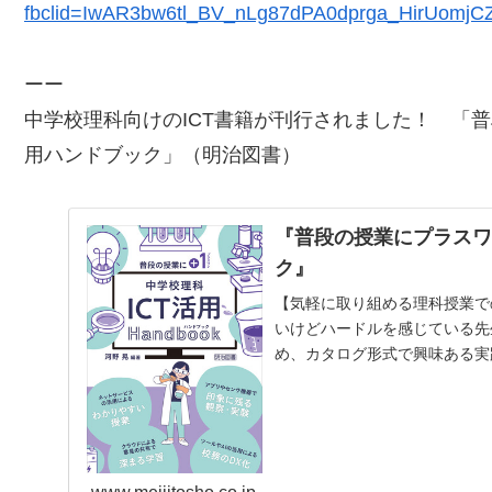
fbclid=IwAR3bw6tl_BV_nLg87dPA0dprga_HirUom
ーー
中学校理科向けのICT書籍が刊行されました！ 「
普
用ハンドブック
」（明治図書）
『普段の授業にプラスワ
ク』
【気軽に取り組める理科授業で
いけどハードルを感じている先
め、カタログ形式で興味ある実
富んだ実践を、生徒や教員…