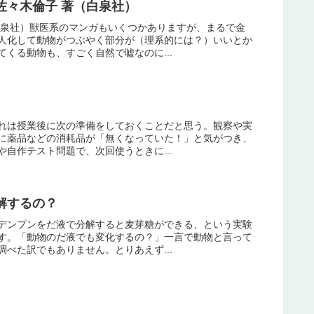
佐々木倫子 著（白泉社）
白泉社）獣医系のマンガもいくつかありますが、まるで金
人化して動物がつぶやく部分が（理系的には？）いいとか
くる動物も、すごく自然で嘘なのに...
れは授業後に次の準備をしておくことだと思う。観察や実
に薬品などの消耗品が「無くなっていた！」と気がつき、
自作テスト問題で、次回使うときに...
解するの？
デンプンをだ液で分解すると麦芽糖ができる、という実験
す。「動物のだ液でも変化するの？」一言で動物と言って
べた訳でもありません。とりあえず...