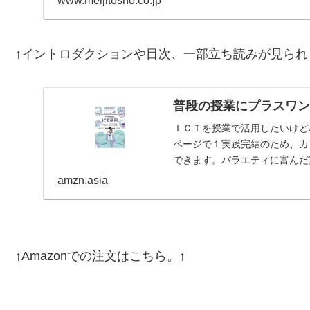
www.meijitosho.co.jp
↑イントロダクションや目次、一部立ち読みが見られ
普段の授業にプラスワン
ＩＣＴを授業で活用したいけど
ページで１実践完結のため、カ
できます。バラエティに富んだ
紹介。【目次】はじめにイ…
amzn.asia
↑Amazonでの注文はこちら。↑