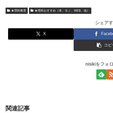
★理科教育
★理科おすすめ（本、モノ、WEB、他）
シェア
X
Faceb
コピ
nisikiをフ
関連記事