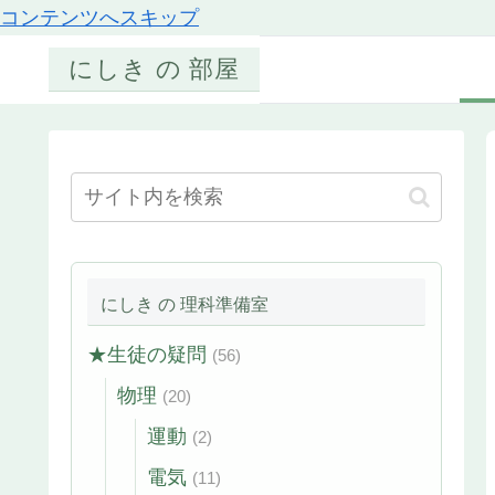
コンテンツへスキップ
にしき の 部屋
にしき の 理科準備室
★生徒の疑問
(56)
物理
(20)
運動
(2)
電気
(11)