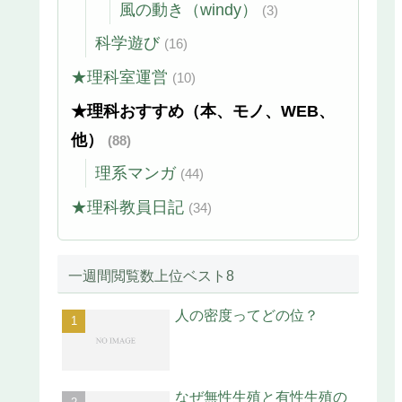
風の動き（windy）
(3)
科学遊び
(16)
★理科室運営
(10)
★理科おすすめ（本、モノ、WEB、
他）
(88)
理系マンガ
(44)
★理科教員日記
(34)
一週間閲覧数上位ベスト8
人の密度ってどの位？
なぜ無性生殖と有性生殖の