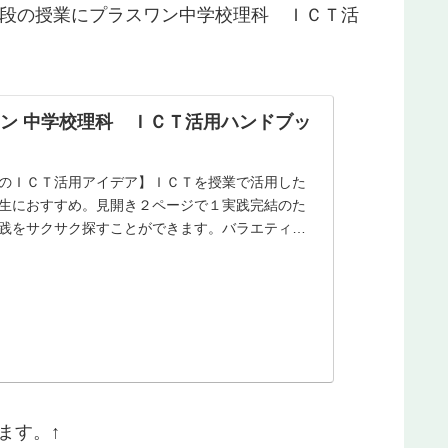
段の授業にプラスワン
中学校理科 ＩＣＴ活
ン 中学校理科 ＩＣＴ活用ハンドブッ
のＩＣＴ活用アイデア】ＩＣＴを授業で活用した
生におすすめ。見開き２ページで１実践完結のた
践をサクサク探すことができます。バラエティに
ます。↑