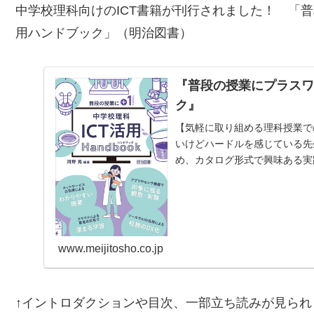
中学校理科向けのICT書籍が刊行されました！ 「
普
用ハンドブック
」（明治図書）
『普段の授業にプラスワ
ク』
【気軽に取り組める理科授業で
いけどハードルを感じている先
め、カタログ形式で興味ある実
富んだ実践を、生徒や教員…
www.meijitosho.co.jp
↑イントロダクションや目次、一部立ち読みが見られ