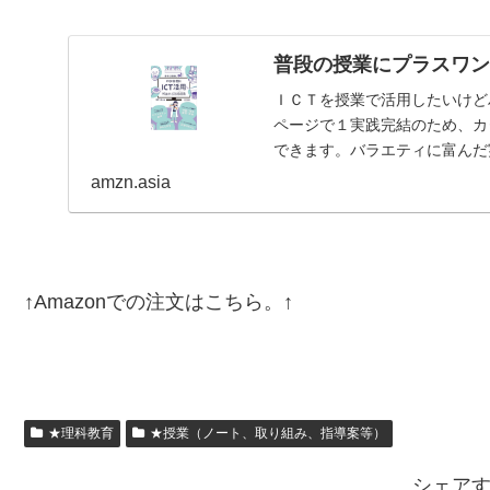
普段の授業にプラスワン
ＩＣＴを授業で活用したいけど
ページで１実践完結のため、カ
できます。バラエティに富んだ
紹介。【目次】はじめにイ…
amzn.asia
↑Amazonでの注文はこちら。↑
★理科教育
★授業（ノート、取り組み、指導案等）
シェア