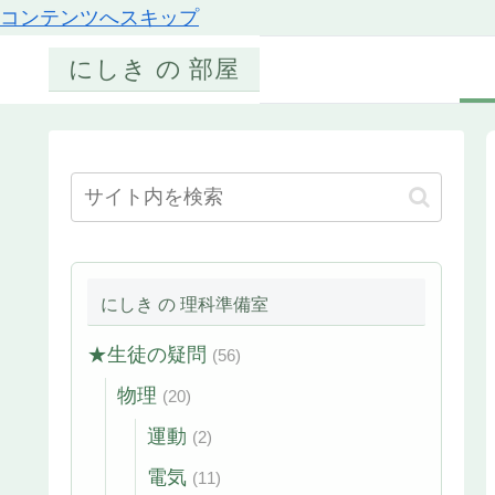
コンテンツへスキップ
にしき の 部屋
にしき の 理科準備室
★生徒の疑問
(56)
物理
(20)
運動
(2)
電気
(11)