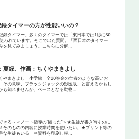
記録タイマーの方が性能いいの？
記録タイマー。多くのタイマーでは「東日本では1秒に50
が使われています。そこで出た質問。「西日本のタイマー
を見てみましょう。こちらに分解...
：夏緑、作画：ちくやまきよし
くやまきよし 小学館 全20巻金の亡者のような高いお
。その意味、ブラックジャックの獣医版、と言えるかもし
も知れませんが、ベースとなる動物...
できる～＜ノート指導の“困った”＞★生徒が書き写すのに
科そのものの内容に授業時間を使いたい。★プリント等の
な生徒もいる ⇒資料を印刷し糊...