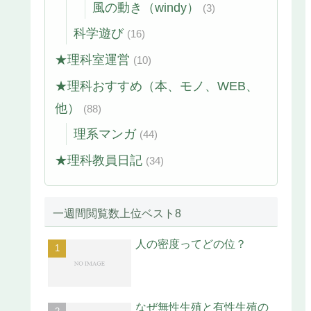
風の動き（windy）
(3)
科学遊び
(16)
★理科室運営
(10)
★理科おすすめ（本、モノ、WEB、
他）
(88)
理系マンガ
(44)
★理科教員日記
(34)
一週間閲覧数上位ベスト8
人の密度ってどの位？
なぜ無性生殖と有性生殖の