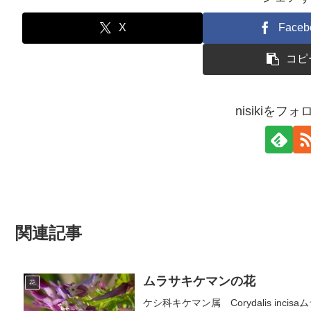
X
Faceb
コピ
nisikiをフ
関連記事
ムラサキケマンの花
花
ケシ科キケマン属 Corydalis in