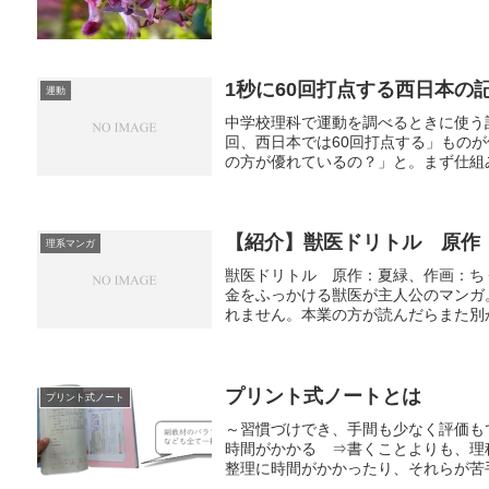
1秒に60回打点する西日本の
運動
中学校理科で運動を調べるときに使う
回、西日本では60回打点する」もの
の方が優れているの？」と。まず仕組み
【紹介】獣医ドリトル 原作
理系マンガ
獣医ドリトル 原作：夏緑、作画：ち
金をふっかける獣医が主人公のマンガ
れません。本業の方が読んだらまた別か
プリント式ノートとは
プリント式ノート
～習慣づけでき、手間も少なく評価も
時間がかかる ⇒書くことよりも、理
整理に時間がかかったり、それらが苦手