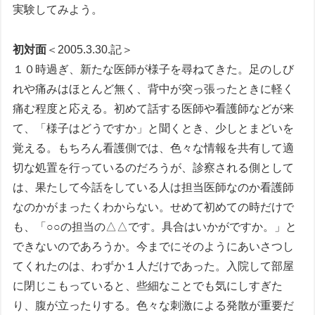
実験してみよう。
初対面
＜2005.3.30.記＞
１０時過ぎ、新たな医師が様子を尋ねてきた。足のしび
れや痛みはほとんど無く、背中が突っ張ったときに軽く
痛む程度と応える。初めて話する医師や看護師などが来
て、「様子はどうですか」と聞くとき、少しとまどいを
覚える。もちろん看護側では、色々な情報を共有して適
切な処置を行っているのだろうが、診察される側として
は、果たして今話をしている人は担当医師なのか看護師
なのかがまったくわからない。せめて初めての時だけで
も、「○○の担当の△△です。具合はいかがですか。」と
できないのであろうか。今までにそのようにあいさつし
てくれたのは、わずか１人だけであった。入院して部屋
に閉じこもっていると、些細なことでも気にしすぎた
り、腹が立ったりする。色々な刺激による発散が重要だ