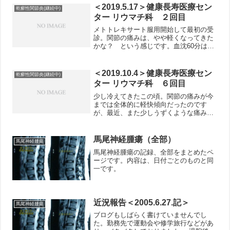
＜2019.5.17＞健康長寿医療セン
乾癬性関節炎(継続中)
ター リウマチ科 ２回目
メトトレキサート服用開始して最初の受
診。関節の痛みは、やや軽くなってきた
かな？ という感じです。血沈60分は
62mmと高い値のまま。副作用として気
になる肝機能にはほとんど変化見られ
ず。ただ今までぎりぎり正常範囲内だっ
＜2019.10.4＞健康長寿医療セン
乾癬性関節炎(継続中)
たヘモグロビンが12.7...
ター リウマチ科 ６回目
少し冷えてきたこの頃。関節の痛みが今
までは全体的に軽快傾向だったのです
が、最近、また少しうずくような痛みが
出てきました。右足の薬指、中指辺りで
す。また朝起き抜けの時、くるぶし辺り
の関節がこわばる感じ。昨年の発症時に
馬尾神経腫瘍（全部）
馬尾神経腫瘍
近い感じがして、嫌な感じで...
馬尾神経腫瘍の記録、全部をまとめたペ
ージです。内容は、日付ごとのものと同
一です。
近況報告＜2005.6.27.記＞
馬尾神経腫瘍
ブログもしばらく書けていませんでし
た。勤務先で運動会や修学旅行などがあ