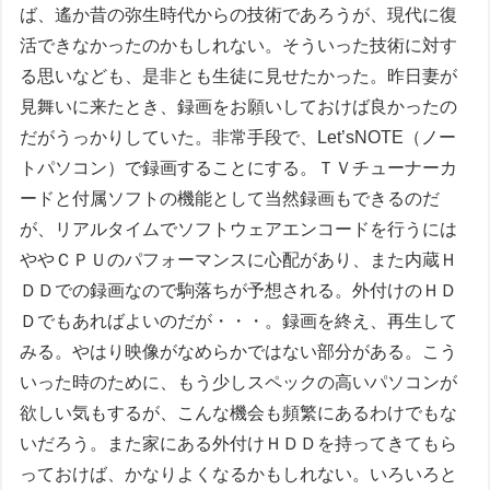
ば、遙か昔の弥生時代からの技術であろうが、現代に復
活できなかったのかもしれない。そういった技術に対す
る思いなども、是非とも生徒に見せたかった。昨日妻が
見舞いに来たとき、録画をお願いしておけば良かったの
だがうっかりしていた。非常手段で、Let’sNOTE（ノー
トパソコン）で録画することにする。ＴＶチューナーカ
ードと付属ソフトの機能として当然録画もできるのだ
が、リアルタイムでソフトウェアエンコードを行うには
ややＣＰＵのパフォーマンスに心配があり、また内蔵Ｈ
ＤＤでの録画なので駒落ちが予想される。外付けのＨＤ
Ｄでもあればよいのだが・・・。録画を終え、再生して
みる。やはり映像がなめらかではない部分がある。こう
いった時のために、もう少しスペックの高いパソコンが
欲しい気もするが、こんな機会も頻繁にあるわけでもな
いだろう。また家にある外付けＨＤＤを持ってきてもら
っておけば、かなりよくなるかもしれない。いろいろと