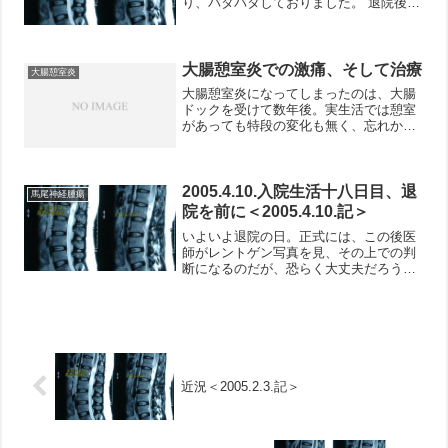
り、バタバタしておりました。 退院後、
一ヶ月ごとに病院に外来で行っていまし
た。先日行った際のレントゲン結果で
は、順調に、はずした骨もくっつきつつ
あるようです。術後も３ヶ月...
大腸憩室炎での激痛、そして治療
大腸憩室炎
大腸憩室炎になってしまったのは、大腸
ドックを受けて数年後。実生活では憩室
があっても特段の変化も無く、忘れかけ
ていた頃の事です。2015年の1月、急に
腹痛が起こり、その夜は寝られないくら
い痛みが激しくなりました。おちおち寝
ていられないのであれ...
2005.4.10.入院生活十八日目、退
馬尾神経腫瘍
院を前に＜2005.4.10.記＞
いよいよ退院の日。正式には、この後医
師がレントゲン写真を見、その上での判
断になるのだが、恐らく大丈夫だろう。
今回の入院を通じ、実に色々な事を知っ
た。病院というある意味特殊な社会の中
で生活し、色々な知識も得たし、違和感
を感じた部分もあった。こ...
近況＜2005.2.3.記＞