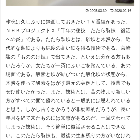
2005.03.30
2020.02.16
昨晩は久しぶりに録画しておきたいＴＶ番組があった。
ＮＨＫプロジェクトＸ「千年の秘技 たたら製鉄 復活
への炎」である。たたら製鉄とは、砂鉄と木炭から、近
代的な製鉄よりも純度の高い鉄を得る技術である。宮崎
駿の「もののけ姫」で出てきた、といえば分かる方も多
いだろうか。女たちが一斉にふいごを踏んでいる、あの
場面である。酸素と鉄が結びついた酸化鉄の状態から、
木炭を使って酸素をはがす還元の実例として、授業でも
ぜひ使いたかった。また、技術とは、昔の物より新しい
方がすべての面で優れていると一般的には思われている
と思う。しかし古くさかろうが非効率的だろうが、長い
年月を経て来たものには知恵があるのだ。一旦失われて
しまった技術は、そう簡単に復活させることはできな
い。このたたら製鉄も、最後の生き残りの方がいなけれ