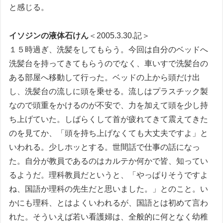
と感じる。
イソジンの液体石けん
＜2005.3.30.記＞
１５時過ぎ、洗髪をしてもらう。今回は自分のベッドへ
洗髪台を持ってきてもらうのでなく、車いすで洗髪台の
ある部屋へ移動して行った。ベッドの上から頭だけ出
し、洗髪台の流しに頭を乗せる。流しはプラスチック製
なので頭重をかけるのが不安で、力を加えて頭を少し持
ち上げていた。しばらくして首が疲れてきて震えてきた
のを見てか、「頭を持ち上げなくても大丈夫ですよ」と
いわれる。少しホッとする。世間話で仕事の話になっ
た。自分が教員であるのはカルテか何かで皆、知ってい
るようだ。理科教員だというと、「やっぱりそうですよ
ね、国語か理科の先生だと思いました。」とのこと。い
かにも理科、とはよくいわれるが、国語とは初めて言わ
れた。そういえば若い看護婦は、全般的に何となく幼稚