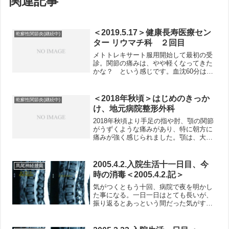
関連記事
＜2019.5.17＞健康長寿医療セン
乾癬性関節炎(継続中)
ター リウマチ科 ２回目
メトトレキサート服用開始して最初の受
診。関節の痛みは、やや軽くなってきた
かな？ という感じです。血沈60分は
62mmと高い値のまま。副作用として気
になる肝機能にはほとんど変化見られ
ず。ただ今までぎりぎり正常範囲内だっ
＜2018年秋頃＞はじめのきっか
乾癬性関節炎(継続中)
たヘモグロビンが12.7...
け、地元病院整形外科
2018年秋頃より手足の指や肘、顎の関節
がうずくような痛みがあり、特に朝方に
痛みが強く感じられました。顎は、大き
な口を開けるのが恐い、無意識にそんな
風に思ってしまうほどの嫌な感じがして
いました。母が10年ほど前から関節リウ
2005.4.2.入院生活十一日目、今
馬尾神経腫瘍
マチにかかっていた...
時の消毒＜2005.4.2.記＞
気がつくともう十回、病院で夜を明かし
た事になる。一日一日はとても長いが、
振り返るとあっという間だった気がす
る。術後にしても、もう一週間になる。
今日はコルセットをつけた状態で歩行器
無しで院内を歩いた。エレベータに乗り