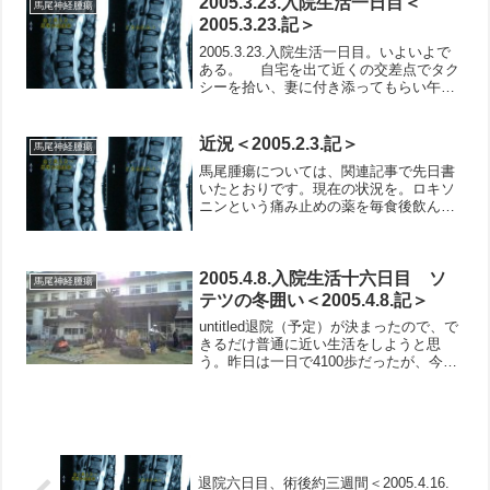
2005.3.23.入院生活一日目＜
馬尾神経腫瘍
違うフロアの売店に行ったり...
2005.3.23.記＞
2005.3.23.入院生活一日目。いよいよで
ある。 自宅を出て近くの交差点でタク
シーを拾い、妻に付き添ってもらい午前
９時前帝京病院着。ロビーや児童受付装
置などは新しい感じを受ける。朝からた
くさんの人がいる。入院手続き窓口に行
近況＜2005.2.3.記＞
馬尾神経腫瘍
く。一人待ち...
馬尾腫瘍については、関連記事で先日書
いたとおりです。現在の状況を。ロキソ
ニンという痛み止めの薬を毎食後飲んで
痛みを止めています。もし飲み忘れた
り、お腹がすいてきたりするぐらいの時
間になると足に神経痛がでてきます。ロ
キソニンは胃を荒らす（とい...
2005.4.8.入院生活十六日目 ソ
馬尾神経腫瘍
テツの冬囲い＜2005.4.8.記＞
untitled退院（予定）が決まったので、で
きるだけ普通に近い生活をしようと思
う。昨日は一日で4100歩だったが、今日
は5000歩を目標に歩こうと思う。 手術
後、２回目のシャワーを浴びた。前回よ
りもスムーズに済んだ。手術した部分が
どのよう...
退院六日目、術後約三週間＜2005.4.16.