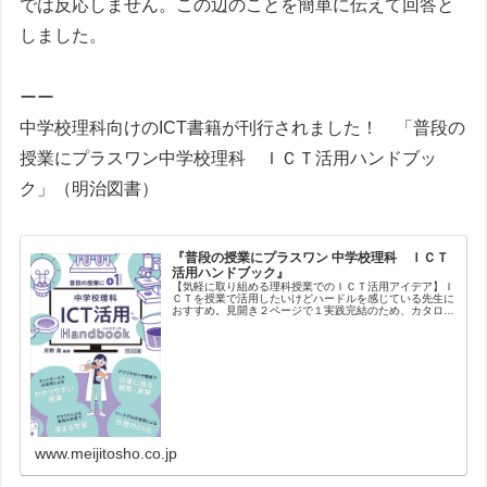
では反応しません。この辺のことを簡単に伝えて回答と
しました。
ーー
中学校理科向けのICT書籍が刊行されました！ 「
普段の
授業にプラスワン
中学校理科 ＩＣＴ活用ハンドブッ
ク
」（明治図書）
『普段の授業にプラスワン 中学校理科 ＩＣＴ
活用ハンドブック』
【気軽に取り組める理科授業でのＩＣＴ活用アイデア】Ｉ
ＣＴを授業で活用したいけどハードルを感じている先生に
おすすめ。見開き２ページで１実践完結のため、カタログ
形式で興味ある実践をサクサク探すことができます。バラ
エティに富んだ実践を、生徒や教員…
www.meijitosho.co.jp