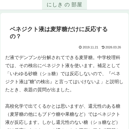
にしき の 部屋
ベネジクト液は麦芽糖だけに反応する
の？
2019.11.21
2026.03.26
だ液でデンプンが分解されてできる麦芽糖。中学校理科
では、その検出にベネジクト液を使います。補足として
「いわゆる砂糖（ショ糖）では反応しないので、『ベネ
ジクト液は”糖″の検出』と言ってはいけないよ」と説明し
たとき、表題の質問が出ました。
高校化学で出てくるかとは思いますが、還元性のある糖
（麦芽糖の他にもブドウ糖や果糖など）ではベネジクト
液が反応します。しかし還元性のない糖（ショ糖など）