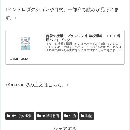
↑イントロダクションや目次、一部立ち読みが見られま
す。↑
普段の授業にプラスワン 中学校理科 ＩＣＴ活
用ハンドブック
ＩＣＴを授業で活用したいけどハードルを感じている先生
におすすめ。見開き２ページで１実践完結のため、カタロ
グ形式で興味ある実践をサクサク探すことができます。バ
ラエティに富んだ実践を、生徒や教員のナマの声を盛り込
みながら紹介。【目次】はじめにイ…
amzn.asia
↑Amazonでの注文はこちら。↑
★生徒の疑問
★理科教育
生物
動物
シェアする