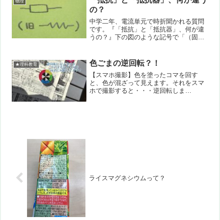
物理
の？
中学二年、電流単元で時折聞かれる質問
です。『「抵抗」と「抵抗器」、何が違
うの？』下の図のような記号で「（固
定）抵抗器」を表します。電気や電球の
記号などと合わせて覚えます。ところが
この単元の学習をしていくと「抵抗」と
色ごまの逆回転？！
★理科教育
いう用語も出てきます。そこ...
【スマホ撮影】色を塗ったコマを回す
と、色が混ざって見えます。それをスマ
ホで撮影すると・・・逆回転しま
す？！ シャッタースピードと回転速度
の関係で、逆回転に「見える」だけです
ね(^_^;)
ライスマグネシウムって？