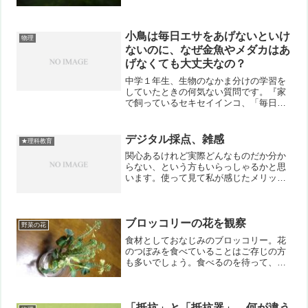
す。まずは染色等をせずそのまま観察し
てみます。次に、酢酸オルセインで染色
して観察してみました。花は水面から上
に伸びた柄の先に咲かせます...
小鳥は毎日エサをあげないといけ
物理
ないのに、なぜ金魚やメダカはあ
げなくても大丈夫なの？
中学１年生、生物のなかま分けの学習を
していたときの何気ない質問です。『家
で飼っているセキセイインコ、「毎日エ
サをあげないと死んでしまうよ」と言わ
れて絶対忘れないようにしています。金
魚も飼っているのですが、そちらは数日
デジタル採点、雑感
★理科教育
に１回で十分と言われてい...
関心あるけれど実際どんなものだか分か
らない、という方もいらっしゃるかと思
います。使って見て私が感じたメリッ
ト、デメリットなど参考までにまとめて
みました。私が使ったのは教育ソフトウ
ェア社の「採点ナビ」ですが、同種のソ
フトも同じような傾向がある...
ブロッコリーの花を観察
野菜の花
食材としておなじみのブロッコリー。花
のつぼみを食べていることはご存じの方
も多いでしょう。食べるのを待って、水
につけておくと花芽が伸びて花を咲かせ
る事も出来ました。どこかで見たよう
な・・・そうだ、菜の花だ、と思われた
方も多いでしょう。それもそ...
「抵抗」と「抵抗器」、何が違う