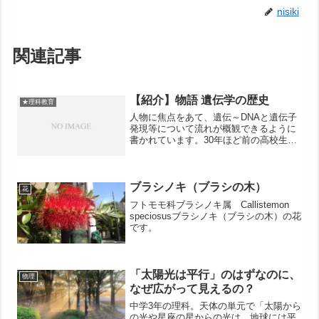
nisiki
関連記事
【紹介】物語 遺伝学の歴史
★理科教育
人物に焦点をあて、遺伝～DNAと遺伝子
発現等について流れが概観できるように
書かれています。30年ほど前の高校生物
の知識で止まっていた自分にはベストフ
ィット。復習にもなりました。ーー物語
遺伝学の歴史-メンデルからDNA、ゲノム
編集まで (中...
ブラシノキ（ブラシの木）
花
フトモモ科ブラシノキ属 Callistemon
speciosusブラシノキ（ブラシの木）の花
です。
「太陽光は平行」のはずなのに、
物理
なぜ広がって見えるの？
中学3年の理科。天体の単元で「太陽から
の光や星座の星からの光は、地球には平