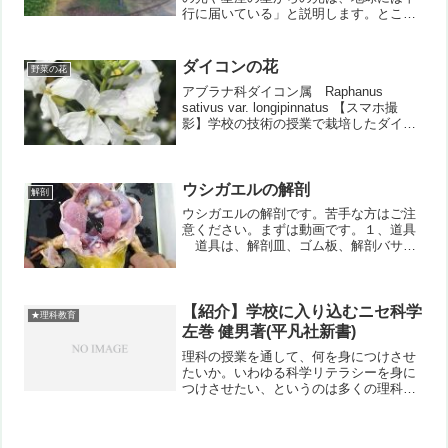
行に届いている」と説明します。ところ
が日常の中では、写真のように太陽から
の光が放射状に広がっているように見え
る時があります。「天使の階段」などと
ダイコンの花
野菜の花
も呼ばれ、用語としては...
アブラナ科ダイコン属 Raphanus
sativus var. longipinnatus 【スマホ撮
影】学校の技術の授業で栽培したダイコ
ン。そのまま放置されたものが花を咲か
せました。アブラナ科の花は、どれもよ
く似ていて一目で分かりますね...
ウシガエルの解剖
解剖
ウシガエルの解剖です。苦手な方はご注
意ください。まずは動画です。１、道具
道具は、解剖皿、ゴム板、解剖バサ
ミ、骨きりバサミ、ピン（木綿針）、ピ
ンセットなどです。ほとんどは理科の観
察実験用具用として販売されています
が、「さぐり棒」として医療...
【紹介】学校に入り込むニセ科学
★理科教育
左巻 健男著(平凡社新書)
理科の授業を通して、何を身につけさせ
たいか。いわゆる科学リテラシーを身に
つけさせたい、というのは多くの理科の
教員に共通すると思います。私ももちろ
んです。それ以外に私が強く考えるの
が、「ニセ科学にだまされない」という