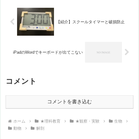
ものです。「○○水」とか「...
【紹介】スクールタイマーと破損防止
iPadのWordでキーボードが出てこない
コメント
コメントを書き込む
ホーム
★理科教育
★観察・実験
生物
動物
解剖