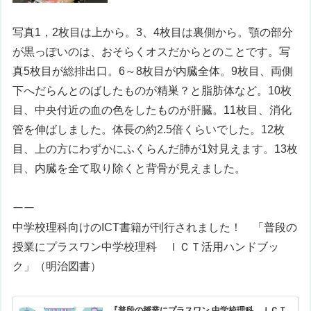
写真1，2枚目は上から。3、4枚目は裏側から。顎の部分
が黒っぽいのは、おそらくオスだからとのことです。写
真5枚目が総排出口。6～8枚目が内臓全体。9枚目、両側
下へだらんとのばしたものが精巣？と脂肪体など。10枚
目、中央付近の血の色をしたものが肝臓。11枚目、消化
管を伸ばしました。体長の約2.5倍くらいでした。12枚
目、上の方にわずかにふくらんだ肺が1対見えます。13枚
目、内臓を全て取り除くと背骨が見えました。
ーー
中学校理科向けのICT書籍が刊行されました！ 「
普段の
授業にプラスワン
中学校理科 ＩＣＴ活用ハンドブッ
ク
」（明治図書）
『普段の授業にプラスワン 中学校理科 ＩＣＴ