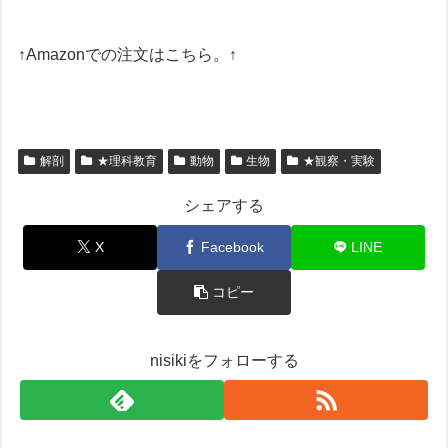
↑Amazonでの注文はこちら。↑
解剖
★理科教育
動物
生物
★観察・実験
シェアする
X
Facebook
LINE
コピー
nisikiをフォローする