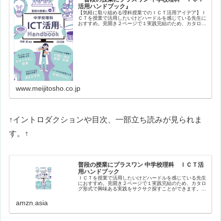
活用ハンドブック』
【気軽に取り組める理科授業でのＩＣＴ活用アイデア】Ｉ
ＣＴを授業で活用したいけどハードルを感じている先生に
おすすめ。見開き２ページで１実践完結のため、カタログ
形式で興味ある実践をサクサク探すことができます。バラ
エティに富んだ実践を、生徒や教員…
www.meijitosho.co.jp
↑イントロダクションや目次、一部立ち読みが見られま
す。↑
普段の授業にプラスワン 中学校理科 ＩＣＴ活
用ハンドブック
ＩＣＴを授業で活用したいけどハードルを感じている先生
におすすめ。見開き２ページで１実践完結のため、カタロ
グ形式で興味ある実践をサクサク探すことができます。バ
ラエティに富んだ実践を、生徒や教員のナマの声を盛り込
みながら紹介。【目次】はじめにイ…
amzn.asia