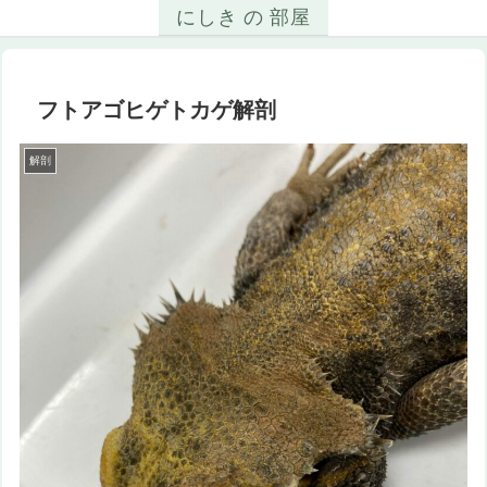
にしき の 部屋
フトアゴヒゲトカゲ解剖
解剖