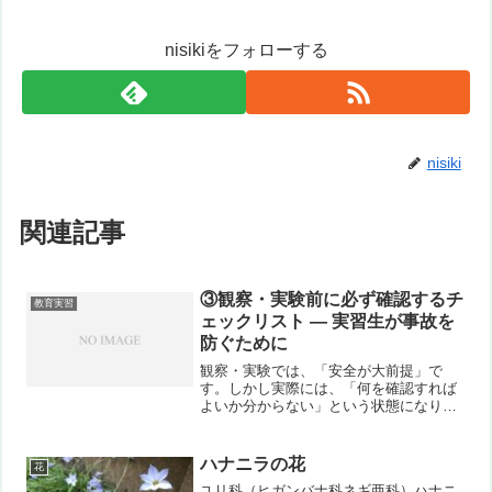
nisikiをフォローする
nisiki
関連記事
③観察・実験前に必ず確認するチ
教育実習
ェックリスト ― 実習生が事故を
防ぐために
観察・実験では、「安全が大前提」で
す。しかし実際には、「何を確認すれば
よいか分からない」という状態になりが
ちです。そこで今回は、👉 実験前に必ず
確認したいポイントを、チェックリスト
として整理します。■結論：安全は3つの
ハナニラの花
花
視点で考える観察・実験...
ユリ科（ヒガンバナ科ネギ亜科）ハナニ