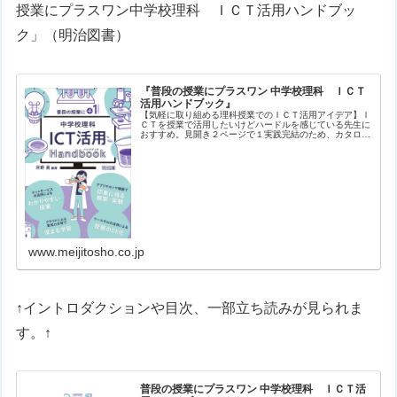
授業にプラスワン
中学校理科 ＩＣＴ活用ハンドブッ
ク
」（明治図書）
『普段の授業にプラスワン 中学校理科 ＩＣＴ
活用ハンドブック』
【気軽に取り組める理科授業でのＩＣＴ活用アイデア】Ｉ
ＣＴを授業で活用したいけどハードルを感じている先生に
おすすめ。見開き２ページで１実践完結のため、カタログ
形式で興味ある実践をサクサク探すことができます。バラ
エティに富んだ実践を、生徒や教員…
www.meijitosho.co.jp
↑イントロダクションや目次、一部立ち読みが見られま
す。↑
普段の授業にプラスワン 中学校理科 ＩＣＴ活