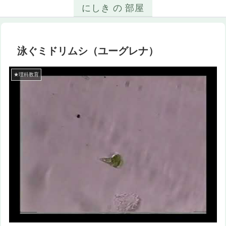
にしき の 部屋
泳ぐミドリムシ（ユーグレナ）
★理科教育