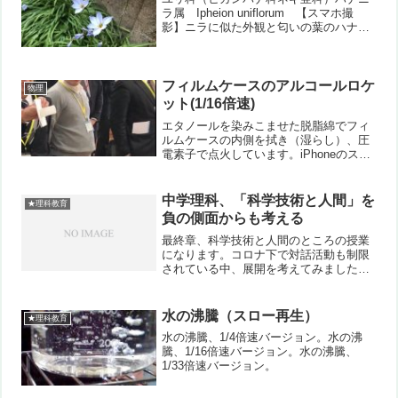
ラ属 Ipheion uniflorum 【スマホ撮
影】ニラに似た外観と匂いの葉のハナニ
ラ。元は園芸種でアルゼンチンが原産で
す。明治時代に観賞用として日本に来ま
したが、今ではあちこちでまるで”雑
草”のよう...
フィルムケースのアルコールロケ
物理
ット(1/16倍速)
エタノールを染みこませた脱脂綿でフィ
ルムケースの内側を拭き（湿らし）、圧
電素子で点火しています。iPhoneのスロ
ーで撮影(1/8倍速)したものを、さらに動
画編集ソフトで1/2倍、つまり1/16倍速で
の再生になっています。３回分の発射。
中学理科、「科学技術と人間」を
★理科教育
都中...
負の側面からも考える
最終章、科学技術と人間のところの授業
になります。コロナ下で対話活動も制限
されている中、展開を考えてみました。
科学技術を正の側面だけでなく、負の側
面も交え、社会との関わりにも触れなが
ら授業展開しようと考えています。「科
水の沸騰（スロー再生）
★理科教育
学技術の発展は素晴らしい...
水の沸騰、1/4倍速バージョン。水の沸
騰、1/16倍速バージョン。水の沸騰、
1/33倍速バージョン。