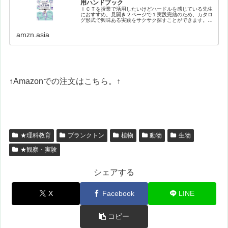
用ハンドブック
ＩＣＴを授業で活用したいけどハードルを感じている先生
におすすめ。見開き２ページで１実践完結のため、カタロ
グ形式で興味ある実践をサクサク探すことができます。バ
ラエティに富んだ実践を、生徒や教員のナマの声を盛り込
みながら紹介。【目次】はじめにイ…
amzn.asia
↑Amazonでの注文はこちら。↑
★理科教育
プランクトン
植物
動物
生物
★観察・実験
シェアする
X
Facebook
LINE
コピー