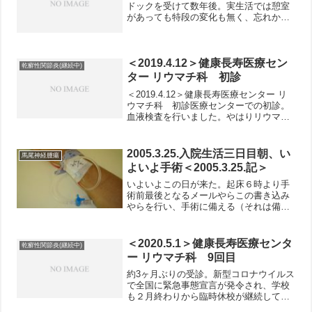
ドックを受けて数年後。実生活では憩室
があっても特段の変化も無く、忘れかけ
ていた頃の事です。2015年の1月、急に
腹痛が起こり、その夜は寝られないくら
い痛みが激しくなりました。おちおち寝
ていられないのであれ...
＜2019.4.12＞健康長寿医療セン
乾癬性関節炎(継続中)
ター リウマチ科 初診
＜2019.4.12＞健康長寿医療センター リ
ウマチ科 初診医療センターでの初診。
血液検査を行いました。やはりリウマチ
因子は反応なく、血沈60分が53と高く、
尋常性乾癬の湿疹を確認し、「乾癬性関
節炎」と診断になりました。「やはり」
2005.3.25.入院生活三日目朝、い
馬尾神経腫瘍
という思い...
よいよ手術＜2005.3.25.記＞
いよいよこの日が来た。起床６時より手
術前最後となるメールやらこの書き込み
やらを行い、手術に備える（それは備え
か？）。あと８時くらいまでにはトイレ
と着替えを済ませておく（こういうのを
普通は備えと言うのだろう）。着替え
＜2020.5.1＞健康長寿医療センタ
乾癬性関節炎(継続中)
は、昨日の検査の時もそうで...
ー リウマチ科 9回目
約3ヶ月ぶりの受診。新型コロナウイルス
で全国に緊急事態宣言が発令され、学校
も２月終わりから臨時休校が継続してい
ます。そして週１の出校と週４の自宅勤