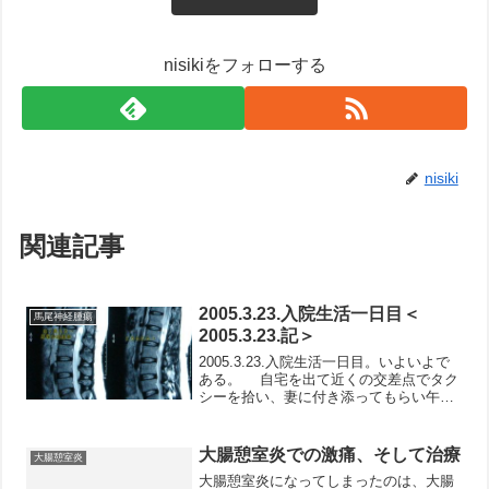
nisikiをフォローする
nisiki
関連記事
2005.3.23.入院生活一日目＜
馬尾神経腫瘍
2005.3.23.記＞
2005.3.23.入院生活一日目。いよいよで
ある。 自宅を出て近くの交差点でタク
シーを拾い、妻に付き添ってもらい午前
９時前帝京病院着。ロビーや児童受付装
置などは新しい感じを受ける。朝からた
くさんの人がいる。入院手続き窓口に行
大腸憩室炎での激痛、そして治療
大腸憩室炎
く。一人待ち...
大腸憩室炎になってしまったのは、大腸