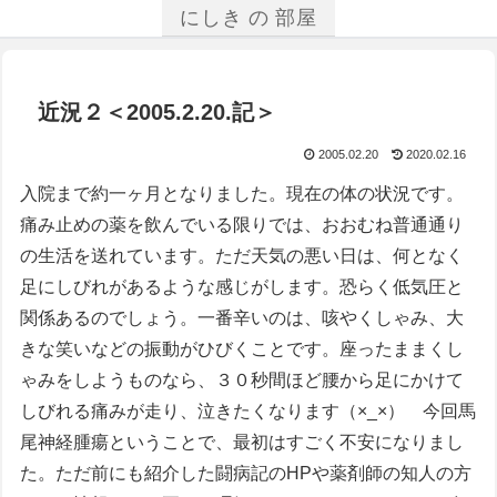
にしき の 部屋
近況２＜2005.2.20.記＞
2005.02.20
2020.02.16
入院まで約一ヶ月となりました。現在の体の状況です。
痛み止めの薬を飲んでいる限りでは、おおむね普通通り
の生活を送れています。ただ天気の悪い日は、何となく
足にしびれがあるような感じがします。恐らく低気圧と
関係あるのでしょう。一番辛いのは、咳やくしゃみ、大
きな笑いなどの振動がひびくことです。座ったままくし
ゃみをしようものなら、３０秒間ほど腰から足にかけて
しびれる痛みが走り、泣きたくなります（×_×） 今回馬
尾神経腫瘍ということで、最初はすごく不安になりまし
た。ただ前にも紹介した闘病記のHPや薬剤師の知人の方