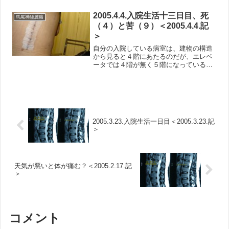
務。社会全体が夢想だにしていなかった
状況になっています。病院でも、院内で
2005.4.4.入院生活十三日目、死
馬尾神経腫瘍
の集団感染が何カ所でも...
（４）と苦（９）＜2005.4.4.記
＞
自分の入院している病室は、建物の構造
から見ると４階にあたるのだが、エレベ
ータでは４階が無く５階になっている。
病院では一般に、４や９と言った数字が
忌避されるのは常識？だろう。エレベー
タに乗って売店に行く折、ふとこの事に
ついて考えた。海外の方が...
2005.3.23.入院生活一日目＜2005.3.23.記
＞
天気が悪いと体が痛む？＜2005.2.17.記
＞
コメント