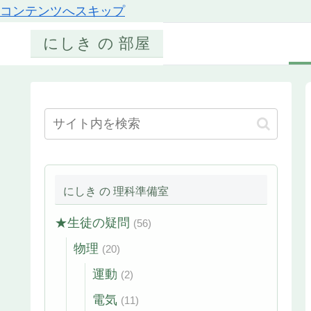
コンテンツへスキップ
にしき の 部屋
にしき の 理科準備室
★生徒の疑問
(56)
物理
(20)
運動
(2)
電気
(11)