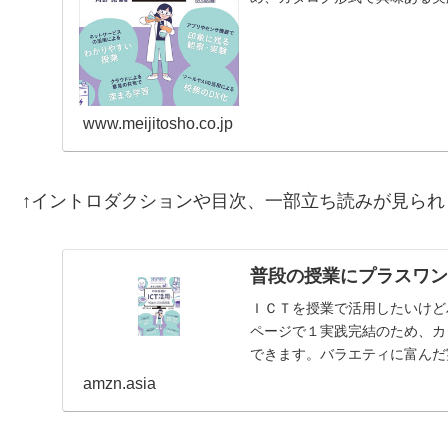
富んだ実践を、生徒や教員…
www.meijitosho.co.jp
↑イントロダクションや目次、一部立ち読みが見られ
普段の授業にプラスワン
ＩＣＴを授業で活用したいけど
ページで１実践完結のため、カ
できます。バラエティに富んだ
紹介。【目次】はじめにイ…
amzn.asia