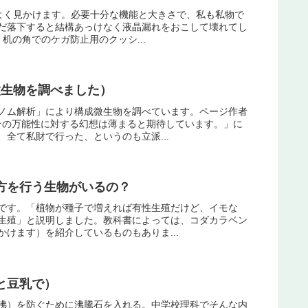
でよく見かけます。必要十分な機能と大きさで、私も私物で
だ落下すると結構あっけなく液晶漏れをおこして壊れてし
机の角でのケガ防止用のクッシ...
微生物を調べました）
ノム解析」により構成微生物を調べています。ページ作者
その万能性に対する幻想は薄まると期待しています。」に
全て私財で行った、というのも立派...
方を行う生物がいるの？
です。「植物が種子で増えれば有性生殖だけど、イモな
生殖」と説明しました。教科書によっては、コダカラベン
けます）を紹介しているものもありま...
と豆乳で）
沸）を防ぐために沸騰石を入れる。中学校理科でそんな内