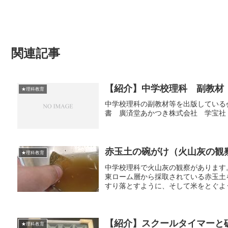
関連記事
【紹介】中学校理科 副教材
★理科教育
中学校理科の副教材等を出版している
書 廣済堂あかつき株式会社 学宝社
赤玉土の碗がけ（火山灰の観
★理科教育
中学校理科で火山灰の観察があります
東ローム層から採取されている赤玉土
すり落とすように、そして米をとぐよう
【紹介】スクールタイマーと
★理科教育