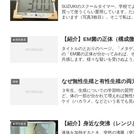
SUZUKIのスクールタイマー。学校
買って使うくらい愛用しています。た
まいます（写真3枚目）。そこで私は、
【紹介】EM菌の正体（構成
★理科教育
タイトルのとおりのページ。「メタゲ
の「EM菌の正体が分かってみれば、
共感します。様々な疑いを受けぬよう、
なぜ無性生殖と有性生殖の両
植物
３年生、生殖についての学習時の質問
ど、体の一部が分かれて増えれば無性
ケイ（ハカラメ、などという名でも見か
【紹介】身近な突沸（レンジ
★理科教育
液体を加熱するとき、突然の沸騰（突