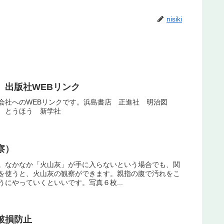
nisiki
 出版社WEBリンク
会社へのWEBリンクです。浜島書店 正進社 明治図
 とうほう 新学社
察）
。なかなか「火山灰」が手に入らないという場合でも、関
を使うと、火山灰の観察ができます。親指の腹で汚れをこ
にやっていくといいです。写真６枚...
破損防止