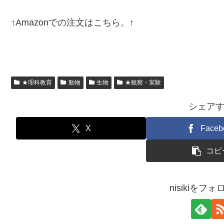
↑Amazonでの注文はこちら。↑
★理科教育
動物
生物
★観察・実験
シェア
X
Faceb
コピ
nisikiをフ