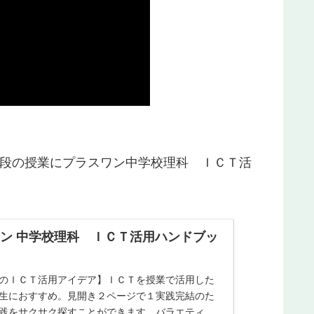
段の授業にプラスワン
中学校理科 ＩＣＴ活
ン 中学校理科 ＩＣＴ活用ハンドブッ
のＩＣＴ活用アイデア】ＩＣＴを授業で活用した
生におすすめ。見開き２ページで１実践完結のた
践をサクサク探すことができます。バラエティに