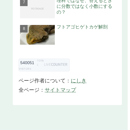
理科ではなぜ、答えるとき
に分数ではなく小数にする
の？
フトアゴヒゲトカゲ解剖
TOTA
540051
L
VISITORS
ページ作者について：
にしき
全ページ：
サイトマップ