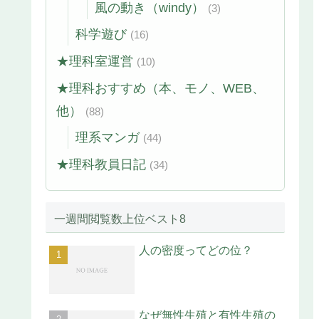
風の動き（windy）
(3)
科学遊び
(16)
★理科室運営
(10)
★理科おすすめ（本、モノ、WEB、
他）
(88)
理系マンガ
(44)
★理科教員日記
(34)
一週間閲覧数上位ベスト8
人の密度ってどの位？
なぜ無性生殖と有性生殖の