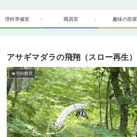
理科準備室
職員室
趣味の部屋
アサギマダラの飛翔（スロー再生）
★理科教育