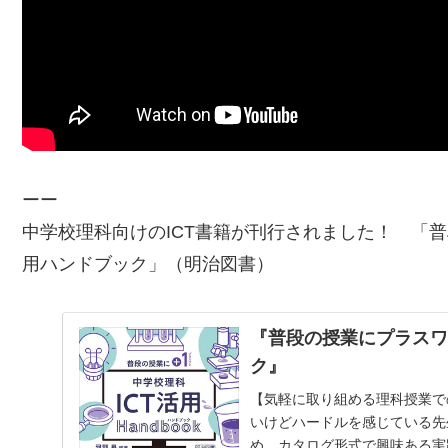
ーー
中学校理科向けのICT書籍が刊行されました！ 「
普
用ハンドブック
」（明治図書）
『普段の授業にプラスワ
ク』
【気軽に取り組める理科授業で
いけどハードルを感じている先
め、カタログ形式で興味ある実