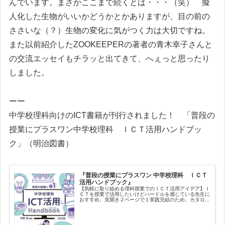
んでいます。まさかここまで続くとは・・・（笑） 擬
人化した生物がいいかどうかとかありますが、目の前の
ささいな（？）生物の変化に気がつく力は大切ですね。
また以前紹介したZOOKEEPERの著者の青木幸子さんと
の交流エッセイもチラッと出てきて、へぇっと思ったり
しました。
ーー
中学校理科向けのICT書籍が刊行されました！ 「
普段の
授業にプラスワン
中学校理科 ＩＣＴ活用ハンドブッ
ク
」（明治図書）
『普段の授業にプラスワン 中学校理科 ＩＣＴ
活用ハンドブック』
【気軽に取り組める理科授業でのＩＣＴ活用アイデア】Ｉ
ＣＴを授業で活用したいけどハードルを感じている先生に
おすすめ。見開き２ページで１実践完結のため、カタログ
形式で興味ある実践をサクサク探すことができます。バラ
エティに富んだ実践を、生徒や教員…