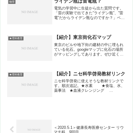
ライデン瓶は雷電瓶？
物理
の区別はとても難しいのです...
電気の学習中に生徒から出た質問です。
「雷の実験で出てきた”ライデン瓶”、”雷
電”だからライデン瓶なのですか？」ベン
ジャミン・フランクリンの雷の実験は有
名ですね。その中で、雷のエネルギーを
溜めるのにライデン瓶を用いました。そ
の”ライデン瓶”の...
【紹介】東京街化石マップ
★理科教育
東京のビルや地下街の建材の中に埋もれ
ている化石。googleマップに化石の場所
がマッピングしてあります。ぜひ近くに
お出かけの際にはチェックを！
【紹介】ニセ科学啓発教材リンク
★理科教育
ニセ科学啓発に使えそうな教材リンクで
す。順次追記。★水素 ★食塩、水、
薬事法 ★血液クレンジング
★DHMO ★高濃度酸素カプセル ★臭
素酸カリウム（「ヤマザキ」が“発がん物
質”臭素酸カリウムの使用をわざわざ再開
する理由） ★四肢を...
＜2020.5.1＞健康長寿医療センター リウ
マチ科 9回目