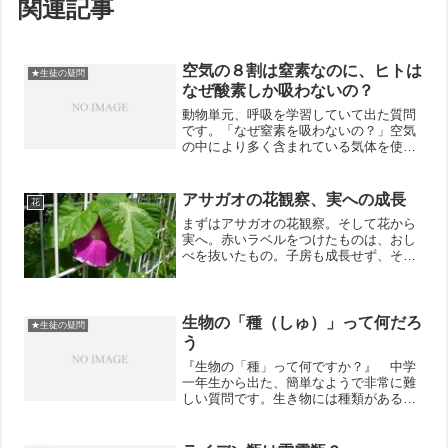
関連記事
空気の８割は窒素なのに、ヒトは
★生徒の疑問
なぜ酸素しか吸わないの？
動物単元、呼吸を学習していて出た質問
です。「なぜ窒素を吸わないの？」空気
の中により多く含まれている気体を使わ
ないのが不思議に感じたようです。私自
身は全く感じたことのない疑問だけに、
とても新鮮に感じました。改めて考える
アサガオの花観察、実への成長
花
と、逆になぜ酸素を吸う必...
まずはアサガオの花観察。そして花から
実へ。赤いラベルをつけたものは、おし
べを抜いたもの。子房も成長せず、その
まましおれてしまいました。青いラベル
はそのままのもの。子房が膨らみ、果実
になりました。
生物の「種（しゅ）」って何だろ
★生徒の疑問
う
『生物の「種」って何ですか？』 中学
一年生から出た、簡単なようで非常に難
しい質問です。生き物には種類がある。
生物の種類、理科的に言えば「種（し
ゅ）」。イヌやネコ、チューリップにタ
ンポポ。それぞれ別々の種です。実はそ