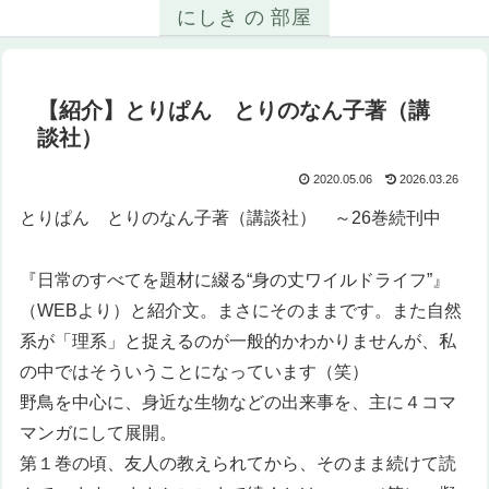
にしき の 部屋
【紹介】とりぱん とりのなん子著（講
談社）
2020.05.06
2026.03.26
とりぱん とりのなん子著（講談社） ～26巻続刊中
『日常のすべてを題材に綴る“身の丈ワイルドライフ”』
（WEBより）と紹介文。まさにそのままです。また自然
系が「理系」と捉えるのが一般的かわかりませんが、私
の中ではそういうことになっています（笑）
野鳥を中心に、身近な生物などの出来事を、主に４コマ
マンガにして展開。
第１巻の頃、友人の教えられてから、そのまま続けて読