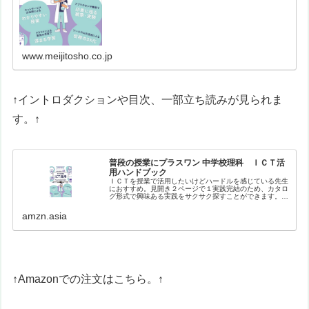
www.meijitosho.co.jp
↑イントロダクションや目次、一部立ち読みが見られま
す。↑
普段の授業にプラスワン 中学校理科 ＩＣＴ活
用ハンドブック
ＩＣＴを授業で活用したいけどハードルを感じている先生
におすすめ。見開き２ページで１実践完結のため、カタロ
グ形式で興味ある実践をサクサク探すことができます。バ
ラエティに富んだ実践を、生徒や教員のナマの声を盛り込
みながら紹介。【目次】はじめにイ…
amzn.asia
↑Amazonでの注文はこちら。↑