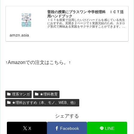
普段の授業にプラスワン 中学校理科 ＩＣＴ活
用ハンドブック
ＩＣＴを授業で活用したいけどハードルを感じている先生
におすすめ。見開き２ページで１実践完結のため、カタロ
グ形式で興味ある実践をサクサク探すことができます。バ
ラエティに富んだ実践を、生徒や教員のナマの声を盛り込
みながら紹介。【目次】はじめにイ…
amzn.asia
↑Amazonでの注文はこちら。↑
理系マンガ
★理科教育
★理科おすすめ（本、モノ、WEB、他）
シェアする
X
Facebook
LINE