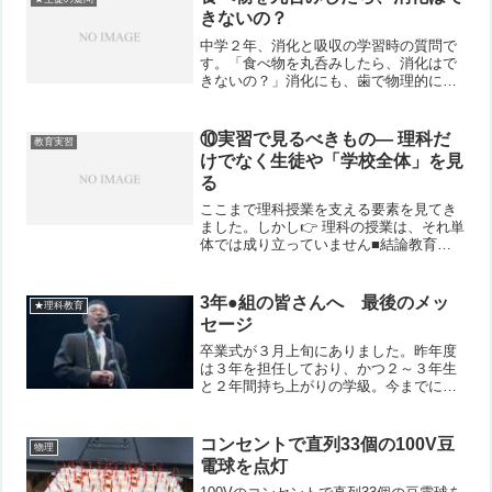
きないの？
中学２年、消化と吸収の学習時の質問で
す。「食べ物を丸呑みしたら、消化はで
きないの？」消化にも、歯で物理的に細
かくするものと消化液に含まれる消化酵
素等で化学変化させて小さくするものと
があります。ヒトの場合、口に入ったそ
⑩実習で見るべきもの― 理科だ
教育実習
の段階で歯により食物を物...
けでなく生徒や「学校全体」を見
る
ここまで理科授業を支える要素を見てき
ました。しかし👉 理科の授業は、それ単
体では成り立っていません■結論教育実
習は、👉 授業をする場であり、同時に
「学校全体を観る場」です。■なぜ「学
校全体を観る」ことが必要か理科（教科
3年●組の皆さんへ 最後のメッ
★理科教育
授業）は、👉 学校とい...
セージ
卒業式が３月上旬にありました。昨年度
は３年を担任しており、かつ２～３年生
と２年間持ち上がりの学級。今までに無
い感慨もありました。またTeamsという
ツールが卒業後３月一杯まで使えるの
も、これまた今までに無かった状況。最
コンセントで直列33個の100V豆
物理
後の最後にメッセージを...
電球を点灯