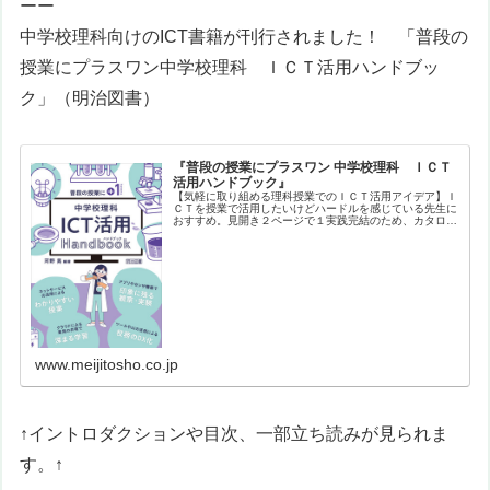
ーー
中学校理科向けのICT書籍が刊行されました！ 「
普段の
授業にプラスワン
中学校理科 ＩＣＴ活用ハンドブッ
ク
」（明治図書）
『普段の授業にプラスワン 中学校理科 ＩＣＴ
活用ハンドブック』
【気軽に取り組める理科授業でのＩＣＴ活用アイデア】Ｉ
ＣＴを授業で活用したいけどハードルを感じている先生に
おすすめ。見開き２ページで１実践完結のため、カタログ
形式で興味ある実践をサクサク探すことができます。バラ
エティに富んだ実践を、生徒や教員…
www.meijitosho.co.jp
↑イントロダクションや目次、一部立ち読みが見られま
す。↑