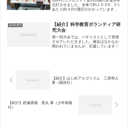
100Vのコンセントで直列33個の豆電球を
点灯させました。全体で約１００V、1つ
あたり約３Vの電圧がかかっています。
なおこの実験を演示する前に「コンセン
トに“いたずら”で火災 注意呼びかけ」
などの注意を見せた後で実施していま
【紹介】科学教育ボランティア研
★理科教育
す。
究大会
第一回大会では、パネリストとして登壇
させていただきました。最近はなかなか
関われていませんが、応援しています！
【紹介】はじめアルゴリズム 三原和人
著（講談社）
【紹介】絶滅酒場 黒丸 著（少年画報
社）