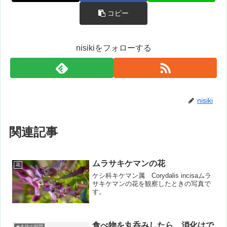
コピー
nisikiをフォローする
nisiki
関連記事
ムラサキケマンの花
花
ケシ科キケマン属 Corydalis incisaムラ
サキケマンの花を観察したときの写真で
す。
食べ物を丸呑みしたら、消化はで
★生徒の疑問