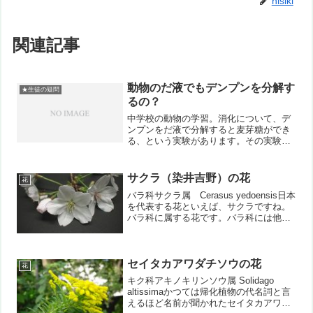
nisiki
関連記事
動物のだ液でもデンプンを分解す
★生徒の疑問
るの？
中学校の動物の学習。消化について、デ
ンプンをだ液で分解すると麦芽糖ができ
る、という実験があります。その実験の
直後の質問です。「動物のだ液でも変化
するの？」一言で動物と言っても様々で
す。また全ての動物について調べた訳で
サクラ（染井吉野）の花
花
もありません。とりあえず...
バラ科サクラ属 Cerasus yedoensis日本
を代表する花といえば、サクラですね。
バラ科に属する花です。バラ科には他に
も、アンズ、ウメ、モモ、バラ、イチ
ゴ、ボケ、リンゴ、ハナカイドウなどの
植物が属しています。中でもウメ、モ
モ、アンズ...
セイタカアワダチソウの花
花
キク科アキノキリンソウ属 Solidago
altissimaかつては帰化植物の代名詞と言
えるほど名前が聞かれたセイタカアワダ