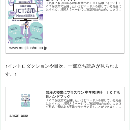
【気軽に取り組める理科授業でのＩＣＴ活用アイデア】Ｉ
ＣＴを授業で活用したいけどハードルを感じている先生に
おすすめ。見開き２ページで１実践完結のため、カタログ
形式で興味ある実践をサクサク探すことができます。バラ
エティに富んだ実践を、生徒や教員…
www.meijitosho.co.jp
↑イントロダクションや目次、一部立ち読みが見られま
す。↑
普段の授業にプラスワン 中学校理科 ＩＣＴ活
用ハンドブック
ＩＣＴを授業で活用したいけどハードルを感じている先生
におすすめ。見開き２ページで１実践完結のため、カタロ
グ形式で興味ある実践をサクサク探すことができます。バ
ラエティに富んだ実践を、生徒や教員のナマの声を盛り込
みながら紹介。【目次】はじめにイ…
amzn.asia