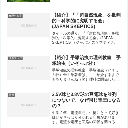
チソウ。最近は減ってきたようですね。
キク科の花といえば、タンポポやハルジ
オンなどが代表的です。同じ科なので似
たよう...
【紹介】『「超自然現象」を批判
★理科教育
的・科学的に究明する会』
(JAPAN SKEPTICS)
タイトルの通り、『「超自然現象」を批
判的・科学的に究明する会』(JAPAN
SKEPTICS （ジャパン スケプティク
ス）)のWEBです。
【紹介】手塚治虫の理科教室 手
理系マンガ
塚治虫（いそっぷ社）
手塚治虫の理科教室 手塚治虫（いそっ
ぷ社）全１巻著者は、、、紹介するまで
もありませんね（笑）理科に関係した短
編を集めた本です。1960年頃に描かれ
た、子ども向け宇宙旅行の話は、まるで
学研ひみつシリーズ。とあるきっかけで
2.5V球と3.8V球の豆電球を並列
物理
金星や火星に行ってしま...
につないで、なぜ同じ電圧になる
の？
中学２年、電流単元。生徒にとって好き
嫌いがきっぱり分かれる印象がありま
す。電流や電圧と回路の関係を調べる実
験で、豆電球の2.5V球と3.8V球を使って