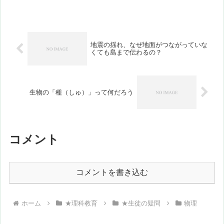
直列、並列回路を作って実験をし、電圧
の決まりを学んだあとでの質問です。
「なぜ2つ違う電圧の...
地震の揺れ、なぜ地面がつながっていな
くても島まで伝わるの？
生物の「種（しゅ）」って何だろう
コメント
コメントを書き込む
ホーム
★理科教育
★生徒の疑問
物理