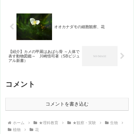
待を裏切らない内容でした。１巻ではス
カラベ、オオカマキリ、...
オオカナダモの細胞観察、花
【紹介】カメの甲羅はあばら骨 ～人体で
表す動物図鑑～ 川崎悟司著（SBビジュ
アル新書）
コメント
コメントを書き込む
ホーム
★理科教育
★観察・実験
生物
植物
花