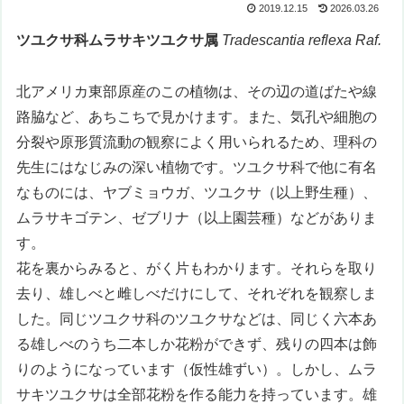
2019.12.15
2026.03.26
ツユクサ科ムラサキツユクサ属
Tradescantia reflexa Raf.
北アメリカ東部原産のこの植物は、その辺の道ばたや線
路脇など、あちこちで見かけます。また、気孔や細胞の
分裂や原形質流動の観察によく用いられるため、理科の
先生にはなじみの深い植物です。ツユクサ科で他に有名
なものには、ヤブミョウガ、ツユクサ（以上野生種）、
ムラサキゴテン、ゼブリナ（以上園芸種）などがありま
す。
花を裏からみると、がく片もわかります。それらを取り
去り、雄しべと雌しべだけにして、それぞれを観察しま
した。同じツユクサ科のツユクサなどは、同じく六本あ
る雄しべのうち二本しか花粉ができず、残りの四本は飾
りのようになっています（仮性雄ずい）。しかし、ムラ
サキツユクサは全部花粉を作る能力を持っています。雄