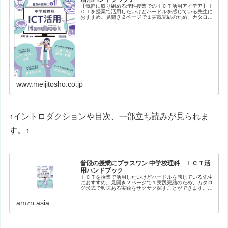
【気軽に取り組める理科授業でのＩＣＴ活用アイデア】Ｉ
ＣＴを授業で活用したいけどハードルを感じている先生に
おすすめ。見開き２ページで１実践完結のため、カタログ
形式で興味ある実践をサクサク探すことができます。バラ
エティに富んだ実践を、生徒や教員…
www.meijitosho.co.jp
↑イントロダクションや目次、一部立ち読みが見られま
す。↑
普段の授業にプラスワン 中学校理科 ＩＣＴ活
用ハンドブック
ＩＣＴを授業で活用したいけどハードルを感じている先生
におすすめ。見開き２ページで１実践完結のため、カタロ
グ形式で興味ある実践をサクサク探すことができます。バ
ラエティに富んだ実践を、生徒や教員のナマの声を盛り込
みながら紹介。【目次】はじめにイ…
amzn.asia