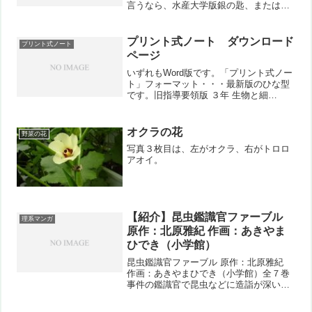
言うなら、水産大学版銀の匙、またはも
やしもん。長崎の学生生活舞台で、ある
意味「どこかで読んだような」感はある
かもしれません。が、漁業、水産、そし
プリント式ノート ダウンロード
プリント式ノート
てそれをとりまく環...
ページ
いずれもWord版です。「プリント式ノー
ト」フォーマット・・・最新版のひな型
です。旧指導要領版 ３年 生物と細
胞・・・ノートのフォーマットも旧版旧
指導要領版 ３年 化学変化とイオ
ン・・・ノートのフォーマットも旧版旧
オクラの花
野菜の花
指導要領版 ３年 運動とエ...
写真３枚目は、左がオクラ、右がトロロ
アオイ。
【紹介】昆虫鑑識官ファーブル
理系マンガ
原作：北原雅紀 作画：あきやま
ひでき（小学館）
昆虫鑑識官ファーブル 原作：北原雅紀
作画：あきやまひでき（小学館）全７巻
事件の鑑識官で昆虫などに造詣が深い主
人公。昆虫の生態などから事件を解決し
ていきます。タイトルどおりですが、期