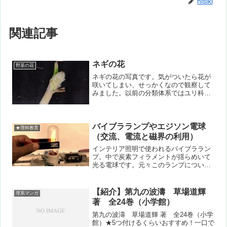
nisiki
関連記事
ネギの花
野菜の花
ネギの花の写真です。気がついたら花が
咲いてしまい、せっかくなので観察して
みました。以前の分類体系ではユリ科だ
ったのが、現在はヒガンバナ科になって
いるようです。
バイブラランプやエジソン電球
★理科教育
（交流、電流と磁界の利用）
インテリア照明で使われるバイブララン
プ。中で炭素フィラメントが揺らめいて
光る電球です。元々このランプについて
いた磁石を外すと、単に点灯するだけで
す。そこに磁石を近づけると、元のゆら
めきが見られます。交流により＋と－が
【紹介】第九の波濤 草場道輝
理系マンガ
入れ替わること、そしてそ...
著 全24巻（小学館）
第九の波濤 草場道輝 著 全24巻（小学
館）★5つ付けるくらいおすすめ！一口で