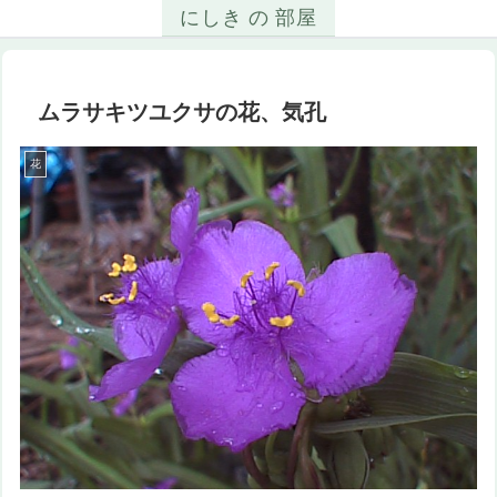
にしき の 部屋
ムラサキツユクサの花、気孔
花