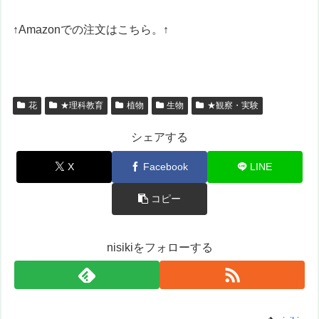
↑Amazonでの注文はこちら。↑
花
★理科教育
植物
生物
★観察・実験
シェアする
X
Facebook
LINE
コピー
nisikiをフォローする