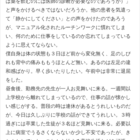
は薬を飲むのには医師の診断が必要なのであろうが）」
と声をかけるべきではないだろうか。他の患者を気遣っ
て「静かにしてください」との声をかけたのであろう
が、マニュアル化されたルーチンワークに慣れてしま
い、何のために仕事をしているのか忘れてしまっている
ように思えてならない。
僕自身は体の状態も３日ほど前から変化無く、足のしび
れも背中の痛みももうほとんど無い。あるのは左足の違
和感ばかり。早く歩いたりしたい。午前中は非常に退屈
をした。
昼食後、勤務先の先生が一人お見舞いに来る。一週間以
上学校から離れてしまっているので、仕事の話が懐かし
い感じがする。普段の時は連休があるとうれしいものだ
が、今日は久しぶりに学校の話ができてうれしい。３時
過ぎには卒業した生徒が３名ほど見舞いに来る。必要以
上に病室でうるさくならないか少し不安であったが、き