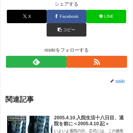
シェアする
X
Facebook
LINE
コピー
nisikiをフォローする
nisiki
関連記事
2005.4.10.入院生活十八日目、退
馬尾神経腫瘍
院を前に＜2005.4.10.記＞
いよいよ退院の日。正式には、この後医