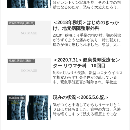
師がレントゲン写真を見、その上での判
断になるのだが、恐らく大丈夫だろう。
今回の入院を通じ、実に色々な事を知っ
た。病院というある意味特殊な社会の中
で生活し、色々な知識も得たし、違和感
＜2018年秋頃＞はじめのきっか
乾癬性関節炎(継続中)
を感じた部分もあった。こ...
け、地元病院整形外科
2018年秋頃より手足の指や肘、顎の関節
がうずくような痛みがあり、特に朝方に
痛みが強く感じられました。顎は、大き
な口を開けるのが恐い、無意識にそんな
風に思ってしまうほどの嫌な感じがして
いました。母が10年ほど前から関節リウ
＜2020.7.31＞健康長寿医療セン
乾癬性関節炎(継続中)
マチにかかっていた...
ター リウマチ科 10回目
約3ヶ月ぶりの受診。新型コロナウイルス
で相変わらず社会全体が混乱している
中。緊急事態宣言が解除され、学校生活
も元に戻っていながらも、再び東京は感
染者が増加しています。健康長寿医療セ
ンターも、一ヶ月ほど前に職員で感染者
現在の状況＜2005.5.6.記＞
馬尾神経腫瘍
が出たという報道もありま...
気がつくと手術してからもう一ヶ月と１
０日ほど経ちました。背中の方は、入浴
時も軽くこすって洗える程度までになり
ました。背中は肉眼で見られないので少
し慎重になっていますが、普通にこすっ
ても大丈夫かもしれません。コルセット