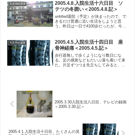
については、はずしていい...
2005.4.8.入院生活十六日目 ソ
馬尾神経腫瘍
テツの冬囲い＜2005.4.8.記＞
untitled退院（予定）が決まったので、で
きるだけ普通に近い生活をしようと思
う。昨日は一日で4100歩だったが、今日
は5000歩を目標に歩こうと思う。 手術
後、２回目のシャワーを浴びた。前回よ
りもスムーズに済んだ。手術した部分が
2005.4.5.入院生活十四日目 座
馬尾神経腫瘍
どのよう...
骨神経痛＜2005.4.5.記＞
歩行器無しで歩くようになり数日にな
る。足の感覚などもだいぶ落ち着いて来
た。片足ずつつま先立ちしてみると、右
足は普通にできる。左足だが、２日ほど
前は足に力が入らずに出来ない状態であ
った。今日も右足ほどには力が入らず、
完全に立つところまではいけ...
2005.3.30入院生活八日目、テレビの録画
＜2005.3.30.記＞
2005.4.1.入院生活十日目、たくさんの見